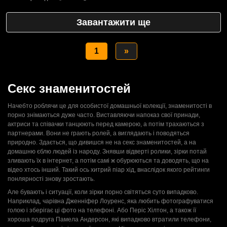
Завантажити ще
1
»
Секс знаменитостей
Начебто роблячи це для особистої домашньої колекції, знаменитості в
порно знімаються дуже часто. Виставляючи напоказ свої принади,
актриси та співачки танцюють перед камерою, а потім трахаються з
партнерами. Вони не грають ролей, а виглядають і поводяться
природно. Здається, що дивишся не на секс знаменитостей, а на
домашню єблю людей із народу. Знявши відверті ролики, зірки потай
зливають їх в інтернет, а потім самі ж обурюються та доводять, що на
відео хтось інший. Такий ось хитрий піар хід, внаслідок якого рейтинги
понлярності знову зростають.
Але бувають і ситуації, коли зірки порно світяться суто випадково.
Наприклад, чарівна Дженніфер Лоуренс, яка любить фотографуватися
голою і зберігає ці фото на телефоні. Або Періс Хілтон, а також її
хороша подруга Памела Андерсон, які випадково втратили телефони,