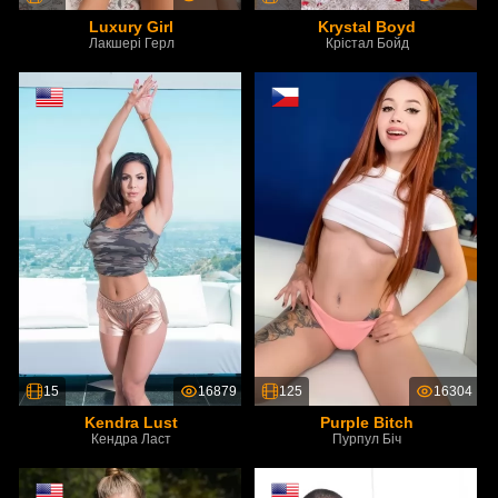
Luxury Girl
Krystal Boyd
Лакшері Герл
Крістал Бойд
15
16879
125
16304
Kendra Lust
Purple Bitch
Кендра Ласт
Пурпул Біч