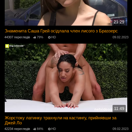
21:29
Знаменита Саша Грей осідлала член лисого з Браззерс
44307 переглядів
79%
HD
09.02.2023
11:49
Жорстоку латинку трахнули на кастингу, прийнявши за
Джей Ло
42234 переглядів
84%
HD
09.02.2023