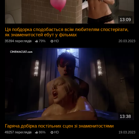
13:09
Ця побдорка сподобається всім любителям спостерігати,
як знаменитостей ебут у фільмах
35394 переглядів
79%
HD
20.03.2023
13:38
Гаряча добірка постільних сцен зі знаменитостями
49257 переглядів
86%
HD
19.03.2023