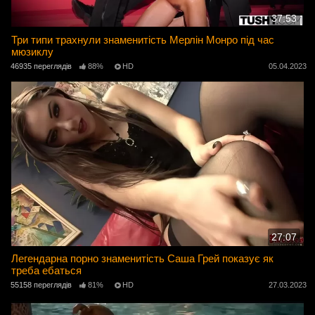
37:53
Три типи трахнули знаменитість Мерлін Монро під час
мюзиклу
46935 переглядів
88%
HD
05.04.2023
27:07
Легендарна порно знаменитість Саша Грей показує як
треба ебаться
55158 переглядів
81%
HD
27.03.2023