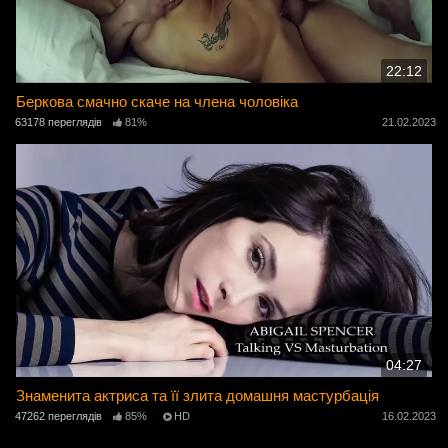
22:12
Беркова смачно скаче на члена чоловіка
63178 переглядів
81%
21.02.2023
04:27
Знаменита актриса та її злита домашня мастурбація
47262 переглядів
85%
HD
16.02.2023