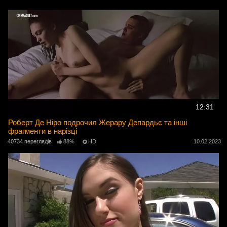
12:31
Роберт Де Ніро подрочил Жерару Депардьє та інші
фрагменти в нарізці
40734 переглядів
88%
HD
10.02.2023