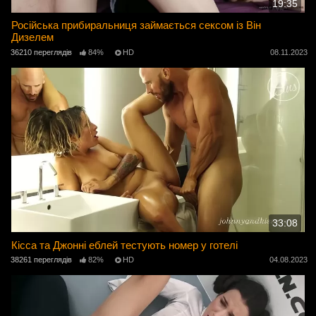
19:35
Російська прибиральниця займається сексом із Він
Дизелем
36210 переглядів
84%
HD
08.11.2023
33:08
Кісса та Джонні еблей тестують номер у готелі
38261 переглядів
82%
HD
04.08.2023