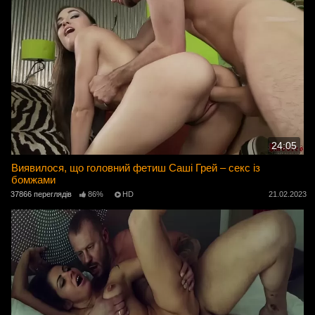
24:05
Виявилося, що головний фетиш Саші Грей – секс із
бомжами
37866 переглядів
86%
HD
21.02.2023