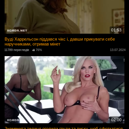
01:53
Вуді Харрельсон піддався чікс і, давши прикувати себе
наручниками, отримав мінет
11789 переглядів
76%
13.07.2024
02:00
Знаменита телиця оголила груди та писку, щоб сфоткатися