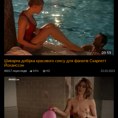
09:59
Шикарна добірка красивого сексу для фанатів Скарлетт
Йоханссон
46017 переглядів
83%
HD
23.03.2023