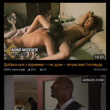
14:10
Добірка куні з відомими – і не дуже – актрисами Голлівуду
42681 переглядів
89%
HD
08.02.2023