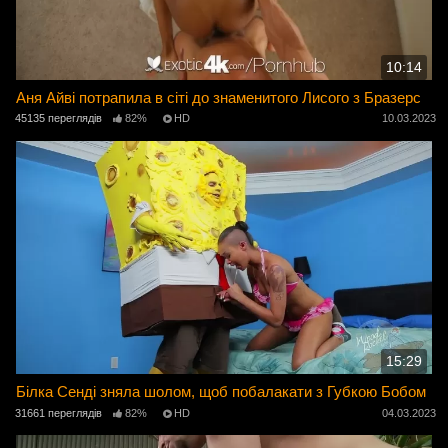
10:14
Аня Айві потрапила в сіті до знаменитого Лисого з Бразерс
45135 переглядів
82%
HD
10.03.2023
15:29
Білка Сенді зняла шолом, щоб побалакати з Губкою Бобом
31661 переглядів
82%
HD
04.03.2023