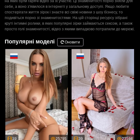
на яких були гарячі відео за їх участю. Ці знаменитості порно зняли для
себе, а воно з'явилося в інтернеті у загальному доступі. Якщо любите
спостерігати життя зірок і знаєте всі свіжі новини з шоу бізнесу, то
подивіться порно зі знаменитостями. На цій сторінці ресурсу зібрані
круті інтимні ролики, в яких популярні зірки займаються сексом, а також
просто голі знаменитості, відео з якими випадково потрапили до мережі.
Популярні моделі
Оновити
39
25795
39
23598