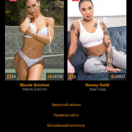
24
14750
1
10922
Nicole Aniston
Honey Gold
Ніколь Еністон
Хані Голд
Зворотній зв'язок
Правила сайту
Батьківський контроль