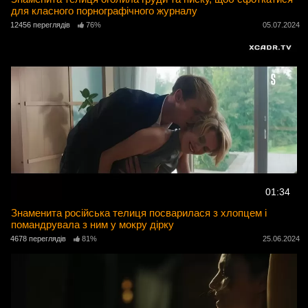
для класного порнографічного журналу
12456 переглядів
76%
05.07.2024
01:34
Знаменита російська телиця посварилася з хлопцем і
помандрувала з ним у мокру дірку
4678 переглядів
81%
25.06.2024