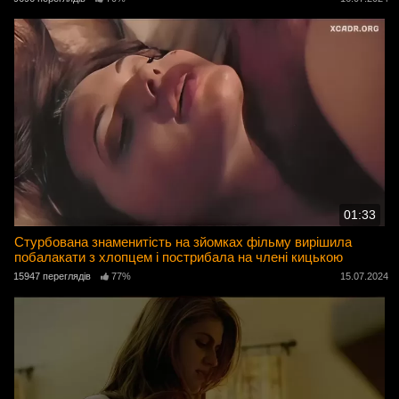
01:33
Стурбована знаменитість на зйомках фільму вирішила
побалакати з хлопцем і пострибала на члені кицькою
15947 переглядів
77%
15.07.2024