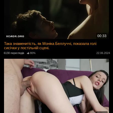
00:33
Така знаменитість, як Моніка Беллуччі, показала голі
сисічки у постільній сцені.
6130 переглядів
80%
22.06.2024