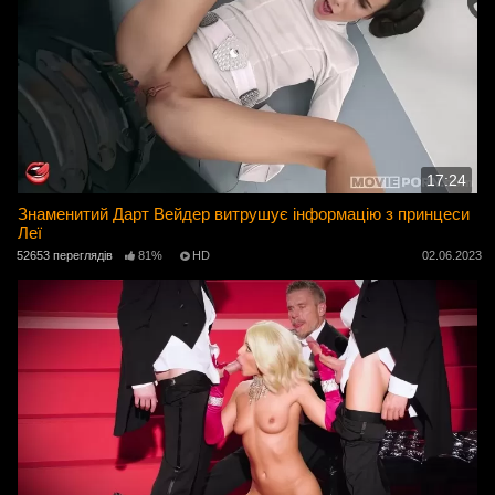
17:24
Знаменитий Дарт Вейдер витрушує інформацію з принцеси
Леї
52653 переглядів
81%
HD
02.06.2023