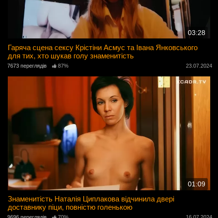
03:28
Гаряча сцена сексу Крістіни Асмус та Івана Янковського
для тих, хто шукав голу знаменитість
7673 переглядів
87%
23.07.2024
01:09
Знаменитість Наталія Циплакова відчинила двері
доставнику піци, повністю голенькою
9696 переглядів
70%
16.07.2024