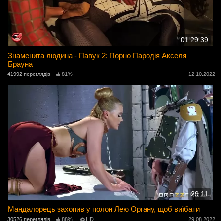
01:29:39
Знаменита людина - Павук 2: Порно Пародія Акселя
Брауна
41992 переглядів
81%
12.10.2022
29:11
Мандалорець захопив у полон Лею Органу, щоб виїбати
30526 переглядів
88%
HD
29.08.2022