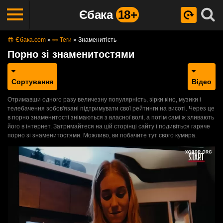
Єбака
18+
😎 Єбака.com
»
👀 Теги
»
Знаменитість
Порно зі знаменитостями
Сортування
Відео
Отримавши одного разу величезну популярність, зірки кіно, музики і
телебачення зобов'язані підтримувати свої рейтинги на висоті. Через це
в порно знаменитості знімаються з власної волі, а потім самі ж зливають
його в інтернет. Затримайтеся на цій сторінці сайту і подивіться гаряче
порно зі знаменитостями. Можливо, ви побачите тут свого кумира.