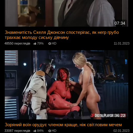
07:34
Знаменитість Скеля Джонсон спостерігає, як негр грубо
трахкає молоду сиську дівчину
48550 переглядів
79%
HD
11.01.2023
36:22
Зоряний воїн орудує членом краще, ніж світловим мечем
33087 переглядів
84%
HD
02.01.2023