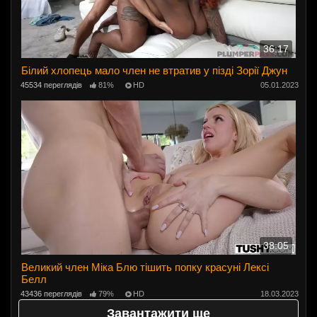
36:17
Білий хлопець мало член не втратив у пізді Зорії Джун
45534 переглядів
81%
HD
05.01.2023
38:05
Великий член Міка Блю тішить попку красуні Лексі
Белл
43436 переглядів
79%
HD
18.03.2023
Завантажити ще