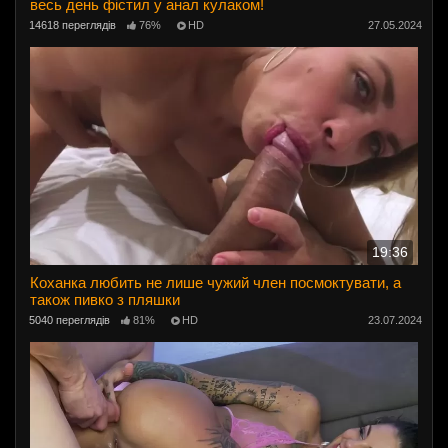
весь день фістил у анал кулаком!
14618 переглядів
76%
HD
27.05.2024
19:36
Коханка любить не лише чужий член посмоктувати, а
також пивко з пляшки
5040 переглядів
81%
HD
23.07.2024