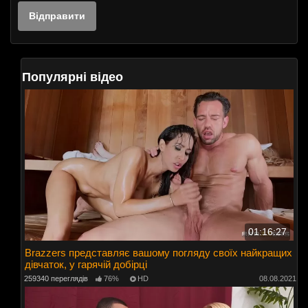
Популярні відео
01:16:27
Brazzers представляє вашому погляду своїх найкращих
дівчаток, у гарячій добірці
259340 переглядів
76%
HD
08.08.2021