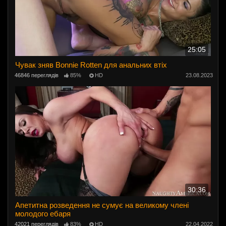
25:05
Чувак зняв Bonnie Rotten для анальних втіх
46846 переглядів
85%
HD
23.08.2023
30:36
Апетитна розведення не сумує на великому члені
молодого ебаря
42021 переглядів
83%
HD
22.04.2022