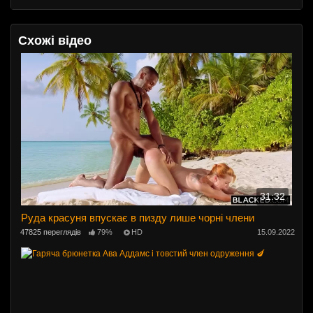
Схожі відео
31:32
Руда красуня впускає в пизду лише чорні члени
47825 переглядів
79%
HD
15.09.2022