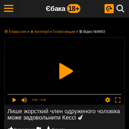
Єбака
18+
😎 Єбака.com
»
🔥 Категорії
»
Голені кицьки
»
🔞 Відео №9893
0:00
/ 0:00
Лише жорсткий член одруженого чоловіка
може задовольнити Кессі 🍆