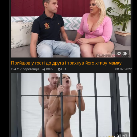
32:05
Прийшов у гості до друга і трахнув його хтиву мамку
194717 переглядів
80%
HD
08.07.2022
33:47