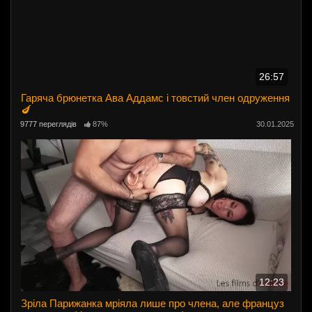
26:57
Гаряча брюнетка Ава Аддамс і товстий член одруження
🍆
9777 переглядів
87%
30.01.2025
12:23
Зріла Парижанка мріяла лише про члена, але француз