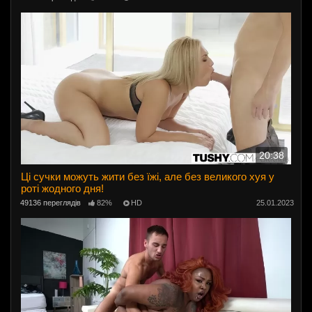
20:38
Ці сучки можуть жити без їжі, але без великого хуя у
роті жодного дня!
49136 переглядів
82%
HD
25.01.2023