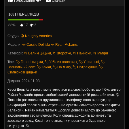
Голосування
Скачати
1681 ПЕРЕГЛЯДІВ
88%
17
2
Студии:
🎬 Naughty America
Модели:
💋 Cassie Del Isla
💋 Ryan McLane
,
Категорії:
📁 Великі цицьки
,
📁 Жорстке
,
📁 Панчохи
,
📁 Мілфи
Теги:
🏷️ Голені кицьки
,
🏷️ У білих панчохах
,
🏷️ У спальні
,
🏷️
Вагінальний секс
,
🏷️ Качки
,
🏷️ На ліжку
,
🏷️ Потрахушки
,
🏷️
Силіконові цицьки
Додано: 2024-11-03
Кессі Дель Ісла настільки втомилася від своєї роботи, що її бухгалтер
Райан Маклейн просто зобов'язаний допомогти їй розслабитися. 🤯
Поки він розмовляє з дружиною по телефону, вона вирішує, що
найкращий спосіб зняти стрес – це оргазм. Замість просто «закрити
баланси», Райан намагається щосили довести мілфу до бажаного
задоволення своїм членом. Коли справа доходить до мінету та
жорсткого сексу, Кессі точно знає, як упоратися з будь-якою
ситуацією. 💦.