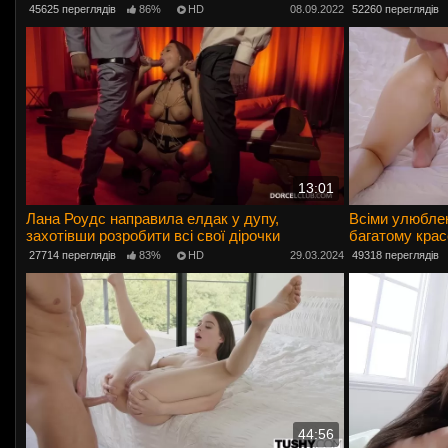
45625 переглядів
86%
HD
08.09.2022
52260 переглядів
13:01
Лана Роудс направила елдак у дупу,
Всіми улюблен
захотівши розробити всі свої дірочки
багатому кра
27714 переглядів
83%
HD
29.03.2024
49318 переглядів
44:56