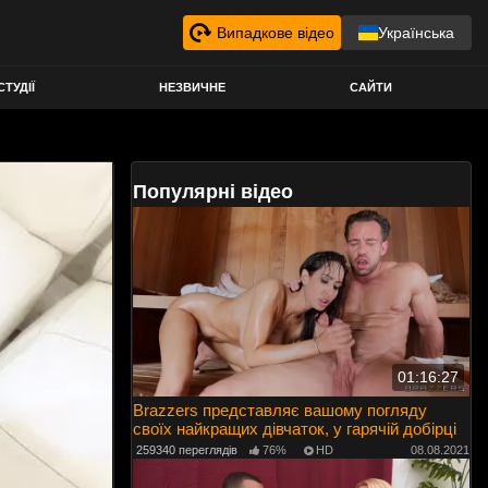
Випадкове відео
Українська
СТУДІЇ
НЕЗВИЧНЕ
САЙТИ
Популярні відео
01:16:27
Brazzers представляє вашому погляду
своїх найкращих дівчаток, у гарячій добірці
259340 переглядів
76%
HD
08.08.2021