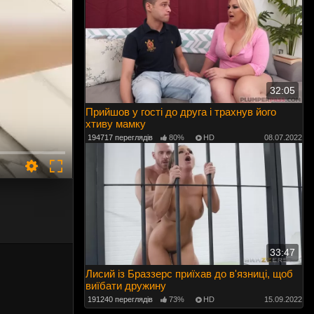
32:05
Прийшов у гості до друга і трахнув його
хтиву мамку
194717 переглядів
80%
HD
08.07.2022
33:47
Лисий із Браззерс приїхав до в'язниці, щоб
виїбати дружину
191240 переглядів
73%
HD
15.09.2022