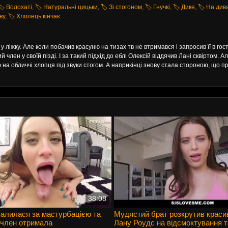
🏷️ Волохаті
,
🏷️ Натуральні цицьки
,
🏷️ Зі стогоном
,
🏷️ Гнучкі
,
🏷️ Дике
,
🏷️ На див
ву
,
🏷️ Хлопець кінчає
ліжку. Але коли побачив красуню на тизах тв не втримався і запросив її в гост
лен у своїй пізді. І за такий підхід до еблі Олексій віддячив Лані сквіртом. А
ою на обличчі хлопця під звуки стогом. А наприкінці знову стала стороною, що пр
38:08
алилася за мастурбацією та
Мудястий брат розкрутив краси
 член отримала
Лану Роудс на відсмоктування т