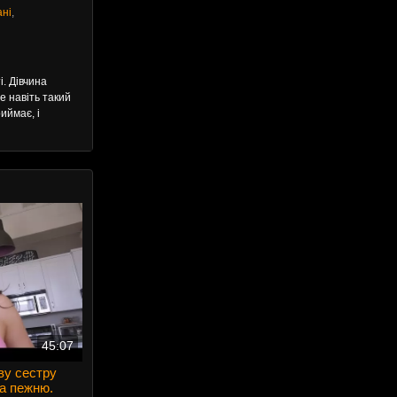
ані
,
і. Дівчина
ле навіть такий
иймає, і
45:07
ву сестру
а пежню.