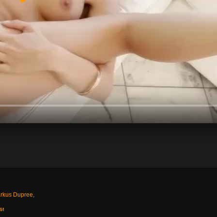
rkus Dupree
,
ми