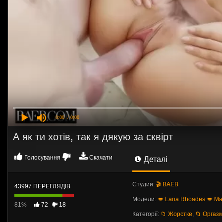
0:00
/ 0:00
А як ти хотів, так я дякую за сквірт
Голосування
Скачати
Деталі
Студии:
🎬 BAEB
43997 ПЕРЕГЛЯДІВ
Модели:
💋 Lana Rhoades
💋 Ma
81%
72
18
Категорії:
📁 Жорстке
,
📁 Оргаз