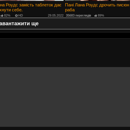
а Роудс замість таблеток дає
Пані Лана Роудс дрочить писюн
хнути себе.
раба
82%
HD
29.05.2022
35683 переглядів
89%
авантажити ще