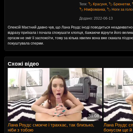
Теги:
🏷️ Красуня
,
🏷️ Брюнетки
,
🏷️ Німфоманка
,
🏷️ Ноги за голо
Додано: 2022-06-13
Олексій Маєтний давно чув, що Лана Роудс іноді поводиться неадекватно у 
відразу приїхала і почала спокушати хлопця, бажаючи відчути його великий ч
оргазм не зміг її заспокоїти, тому за кілька хвилин вона вже скакала пізд
покуштувала сперми.
Схожі відео
38:08
Лана Роудс смокче і трахкає, так близько,
Лана Роудс сп
ніби з тобою
бонусом ще й