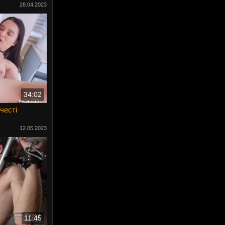
28.04.2023
34:02
честі
12.05.2023
11:45