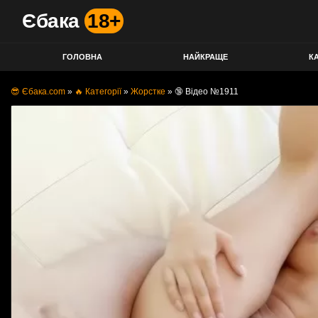
Єбака
18+
ГОЛОВНА
НАЙКРАЩЕ
КА
😎 Єбака.com
»
🔥 Категорії
»
Жорстке
»
🔞 Відео №1911