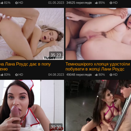
81%
HD
01.05.2023
34625 переглядів
85%
HD
35:23
а Лана Роудс дає в попу
Темношкірого хлопця удостоїли 
сеню
побувати в жопці Лани Роудс
83%
HD
04.08.2023
49048 переглядів
80%
HD
30:30