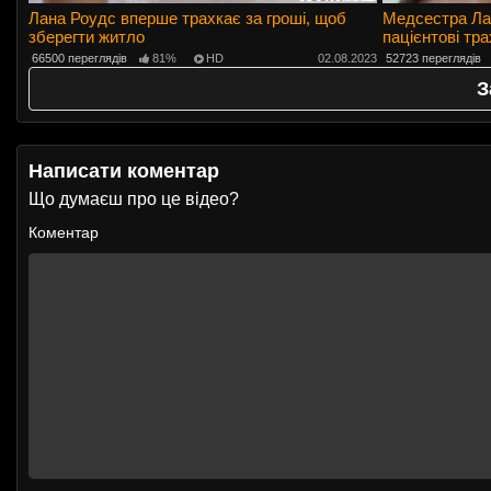
Лана Роудс вперше трахкає за гроші, щоб
Медсестра Лан
зберегти житло
пацієнтові тра
66500 переглядів
81%
HD
02.08.2023
52723 переглядів
З
Написати коментар
Що думаєш про це відео?
Коментар