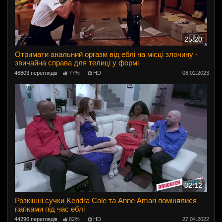
25:20
Отримати анальний оргазм від еблі на місці злочину -
звичайна справа для телиці у формі
46803 переглядів
77%
HD
08.02.2023
32:12
Розкішні сучки Kendra Cole та Anne Amari помінялися
папками під час еблі
44296 переглядів
82%
HD
27.04.2022