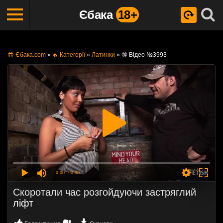
Єбака
18+
😎 Єбака.com
»
🔥 Категорії
»
Латинки
»
🔞 Відео №3993
0:00
/ 0:00
Скоротали час розгойдуючи застряглий
ліфт