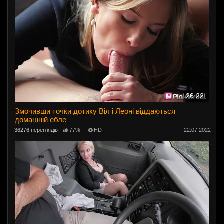
26:22
Змочивши точки дотику Віл і Леоні віддаються
домашній ебле
36276 переглядів
77%
HD
22.07.2022