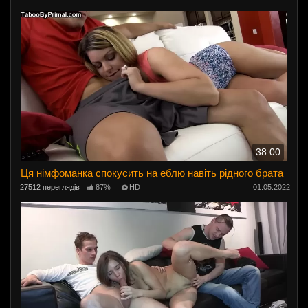
38:00
Ця німфоманка спокусить на еблю навіть рідного брата
27512 переглядів
87%
HD
01.05.2022