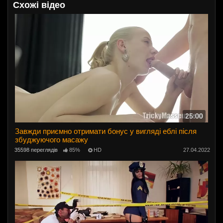
Схожі відео
25:00
Завжди приємно отримати бонус у вигляді еблі після
збуджуючого масажу
35598 переглядів
85%
HD
27.04.2022