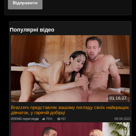
Популярні відео
01:16:27
Brazzers представляє вашому погляду своїх найкращих
дівчаток, у гарячій добірці
259340 переглядів
76%
HD
08.08.2021