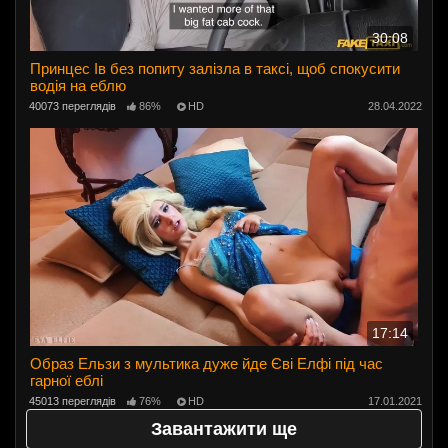
30:08
Принцес Ів без попиту залізла в таксі, щоб спокусити
водія на еблю
40073 переглядів
86%
HD
28.04.2022
17:14
Образ Ельзи з мультика дуже йде Єві Елфі під час
гарної еблі
45013 переглядів
76%
HD
17.01.2021
Завантажити ще