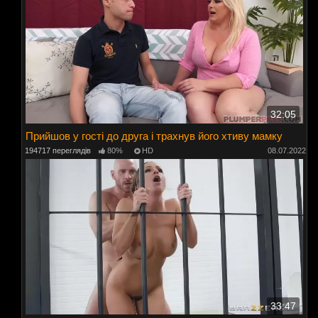
32:05
Прийшов у гості до друга і трахнув його хтиву мамку
194717 переглядів
80%
HD
08.07.2022
33:47