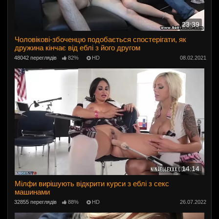
23:39
Чоловікові-збоченцю подобається спостерігати, як
дружина кінчає від еблі з його другом
48042 переглядів
82%
HD
08.02.2021
14:14
Мілфи вирішують відкрити курси з еблі з секс
машинами
32855 переглядів
88%
HD
26.07.2022