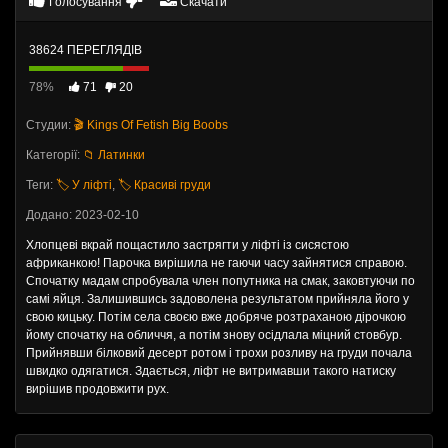
Голосування
Скачати
38624 ПЕРЕГЛЯДІВ
78%
71
20
Студии:
🎬 Kings Of Fetish Big Boobs
Категорії:
📁 Латинки
Теги:
🏷️ У ліфті
,
🏷️ Красиві груди
Додано: 2023-02-10
Хлопцеві вкрай пощастило застрягти у ліфті із сисястою
африканкою! Парочка вирішила не гаючи часу зайнятися справою.
Спочатку мадам спробувала член попутника на смак, заковтуючи по
самі яйця. Залишившись задоволена результатом прийняла його у
свою кицьку. Потім села своєю вже добряче розтраханою дірочкою
йому спочатку на обличчя, а потім знову осідлала міцний стовбур.
Прийнявши білковий десерт ротом і трохи розливу на груди почала
швидко одягатися. Здається, ліфт не витримавши такого натиску
вирішив продовжити рух.