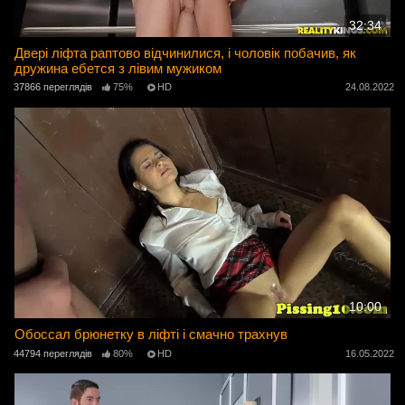
32:34
Двері ліфта раптово відчинилися, і чоловік побачив, як
дружина ебется з лівим мужиком
37866 переглядів
75%
HD
24.08.2022
10:00
Обоссал брюнетку в ліфті і смачно трахнув
44794 переглядів
80%
HD
16.05.2022