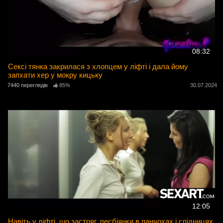
08:32
Сексі тянка закрилася з хлопцем у ліфті і дала йому
запхати хер у мокру кицьку
7440 переглядів
85%
30.07.2024
12:05
Навіть у ліфті, що застряг, лесбіянки в панчохах і спідницях