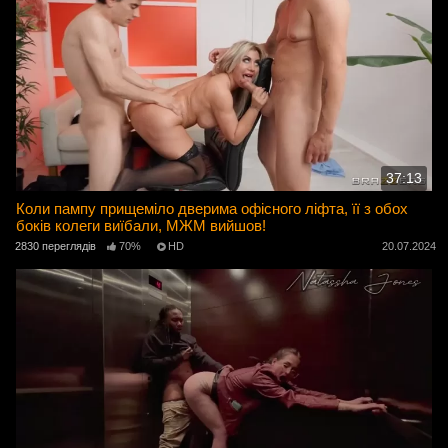
37:13
Коли пампу прищеміло дверима офісного ліфта, її з обох
боків колеги виїбали, МЖМ вийшов!
2830 переглядів
70%
HD
20.07.2024