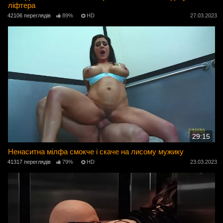
ліфтера
42106 переглядів
89%
HD
27.03.2023
29:15
Ненаситна мілфа смокче і скаче на лисому мужику
41317 переглядів
79%
HD
23.03.2023