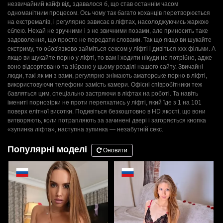
незвичайний кайф від, здавалося б, що став останнім часом
одноманітним процесом. Ось чому так багато коханців перетворюється
на екстремалів, і регулярно зависає в ліфтах, насолоджуючись жаркою
єблею. Нехай не зручними і з не звичними позами, але приносить таке
задоволення, що просто не передати словами. Так що якщо ви шукайте
екстриму, то обов'язково займіться сексом у ліфті і дивіться ххх фільми. А
якщо ви шукайте порно у ліфті, то вам і ходити нікуди не потрібно, адже
воно відсортовано та зібрано у цьому розділі нашого сайту. Звичайні
люди, такі як ми з вами, регулярно знімають аматорське порно в ліфті,
використовуючи телефони замість камери. Офісні співробітники теж
бавляться цим, спеціально застряючи в ліфтах на роботі. Та навіть
імениті порнозірки не проти перепхатись у ліфті, який їде з 1 на 101
поверх елітної висотки. Подивіться безкоштовно в HD якості, що вони
витворяють, коли потрапляють за зачинені двері і загоряється кнопка
«зупинка ліфта», наступна зупинка — незабутній секс.
Популярні моделі
Оновити