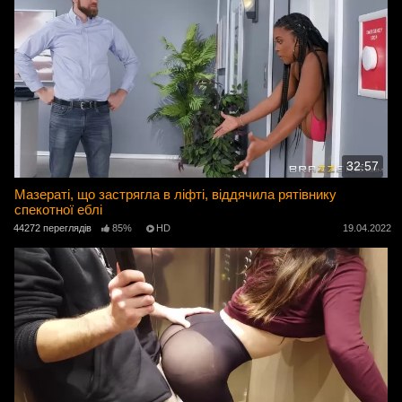
32:57
Мазераті, що застрягла в ліфті, віддячила рятівнику
спекотної еблі
44272 переглядів
85%
HD
19.04.2022