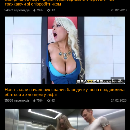
трахкаючи зі співробітником
54692 переглядів
79%
HD
26.02.2023
08:00
Навіть коли начальник спалив блондинку, вона продовжила
ебаться з хлопцем у ліфті
35858 переглядів
75%
HD
24.02.2023