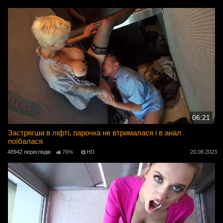
06:21
Застрягши в ліфті, парочка не втрималася і в анал
поїбалася
48942 переглядів
76%
HD
20.08.2023