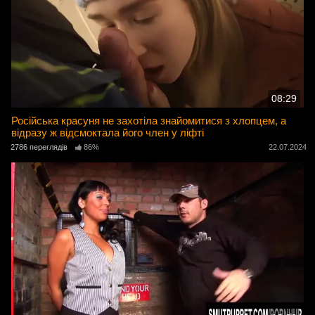
08:29
Російська красуня не захотіла знайомитися з хлопцем, а
відразу ж відсмоктала його член у ліфті
2786 переглядів
86%
22.07.2024