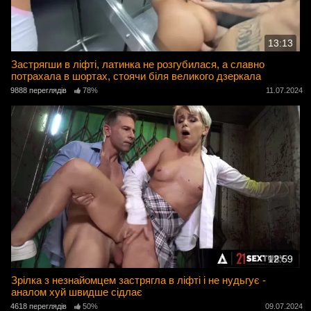
13:13
Застрягши в ліфті, латинка не розгубилася, а славно
потрахала в шортах, стоячи біля великого дзеркала
9888 переглядів
78%
11.07.2024
12:59
Зрілка з незнайомцем застрягла в ліфті і не нудьгує -
аналом хуй швидше сідлає
4618 переглядів
50%
09.07.2024