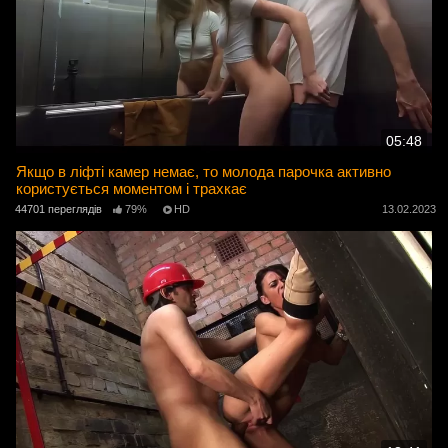
05:48
Якщо в ліфті камер немає, то молода парочка активно
користується моментом і трахкає
44701 переглядів
79%
HD
13.02.2023