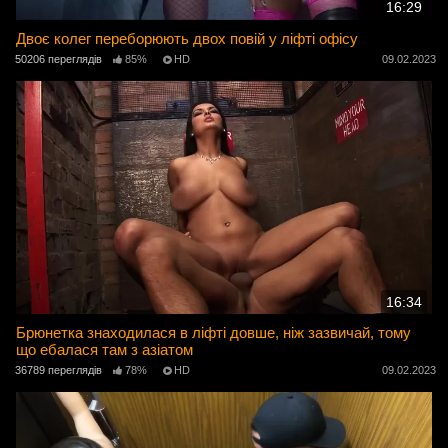
16:29
Двоє колег переборюють двох повій у ліфті офісу
50206 переглядів
85%
HD
09.02.2023
16:34
Брюнетка знаходилася в ліфті довше, ніж зазвичай, тому
що ебалася там з азіатом
36789 переглядів
78%
HD
09.02.2023