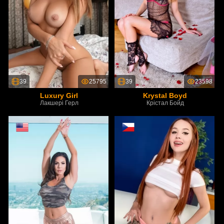
39
25795
39
23598
Luxury Girl
Krystal Boyd
Лакшері Герл
Крістал Бойд