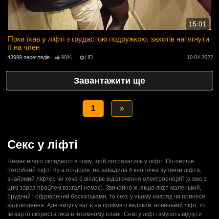
15:01
Поки їхав у ліфті з грудастою подружкою, захотів натягнути
її на член
43999 переглядів
90%
HD
10.04.2022
Завантажити ще
1
»
Секс у ліфті
Немає нічого складного в тому, щоб потрахатись у ліфті. По-перше,
потрібний ліфт. Ну а по-друге, не завадила б кнопочка зупинки ліфта,
знайомий ліфтер чи хоча б віялове відключення електроенергії (а вже з
цим зараз проблем взагалі немає). Звичайно ж, якщо ліфт маленький,
брудний і обдзюрений бесхатьками, то секс у ньому навряд чи принесе
задоволення. Але якщо у вас є на прикметі великий, новенький ліфт, то
їм варто скористатися в інтимному плані. Секс у ліфті змусить відчути