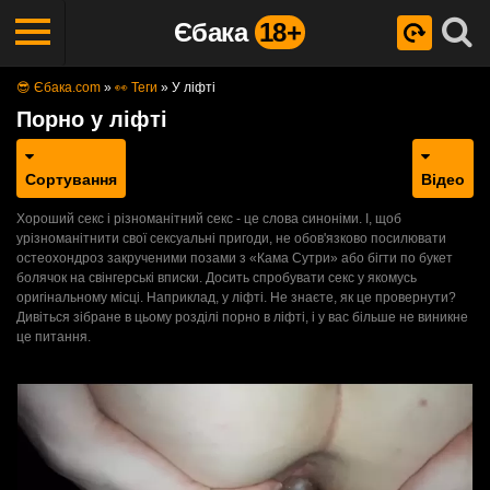
Єбака
18+
😎 Єбака.com
»
👀 Теги
»
У ліфті
Порно у ліфті
Сортування
Відео
Хороший секс і різноманітний секс - це слова синоніми. І, щоб
урізноманітнити свої сексуальні пригоди, не обов'язково посилювати
остеохондроз закрученими позами з «Кама Сутри» або бігти по букет
болячок на свінгерські вписки. Досить спробувати секс у якомусь
оригінальному місці. Наприклад, у ліфті. Не знаєте, як це провернути?
Дивіться зібране в цьому розділі порно в ліфті, і у вас більше не виникне
це питання.