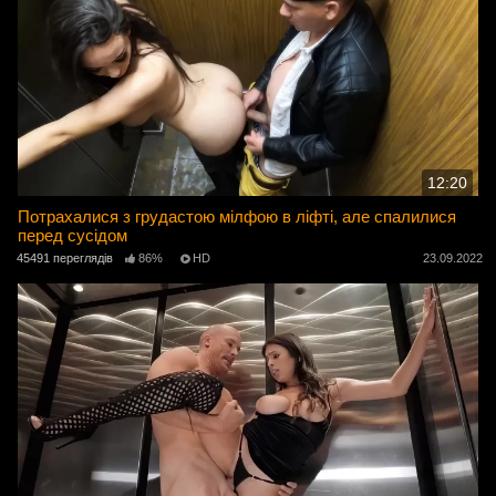
12:20
Потрахалися з грудастою мілфою в ліфті, але спалилися
перед сусідом
45491 переглядів
86%
HD
23.09.2022