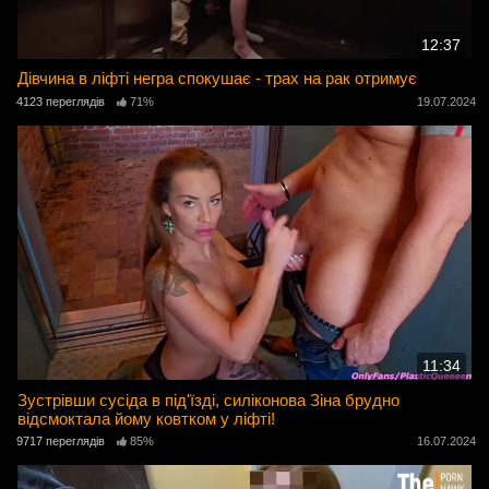
12:37
Дівчина в ліфті негра спокушає - трах на рак отримує
4123 переглядів
71%
19.07.2024
11:34
Зустрівши сусіда в під'їзді, силіконова Зіна брудно
відсмоктала йому ковтком у ліфті!
9717 переглядів
85%
16.07.2024