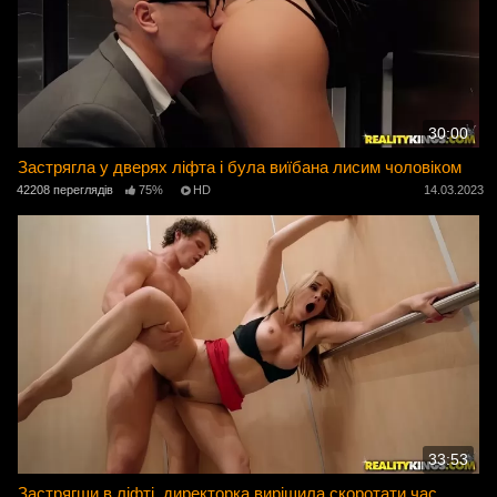
30:00
Застрягла у дверях ліфта і була виїбана лисим чоловіком
42208 переглядів
75%
HD
14.03.2023
33:53
Застрягши в ліфті, директорка вирішила скоротати час