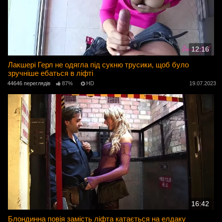
12:16
Лакшері Герл не одягла під сукню трусики, щоб було
зручніше ебаться в ліфті
44646 переглядів
87%
HD
19.07.2023
16:42
Блондинна повія замість ліфта катається на елдаку