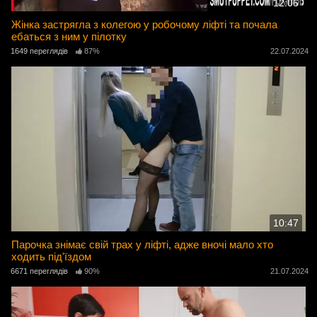
12:06
Жінка застрягла з колегою у робочому ліфті та почала
ебаться з ним у пілотку
1649 переглядів
87%
22.07.2024
10:47
Парочка знімає свій трах у ліфті, адже вночі мало хто
ходить під'їздом
6671 переглядів
90%
21.07.2024