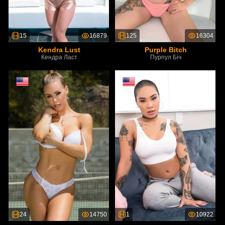
15
16879
125
16304
Kendra Lust
Purple Bitch
Кендра Ласт
Пурпул Біч
24
14750
1
10922