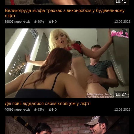
18:41
Великогруда мілфа трахкає з виконробом у будівельному
ліфті
39007 переглядів
80%
HD
13.02.2023
10:27
Дві повії віддалися своїм хлопцям у ліфті
40095 переглядів
83%
HD
12.02.2023