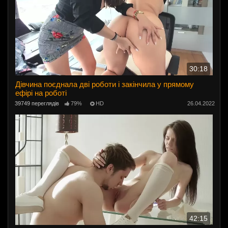
30:18
Дівчина поєднала дві роботи і закінчила у прямому
ефірі на роботі
39749 переглядів
79%
HD
26.04.2022
42:15