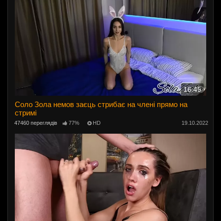
16:45
Соло Зола немов заєць стрибає на члені прямо на
стримі
47460 переглядів
77%
HD
19.10.2022