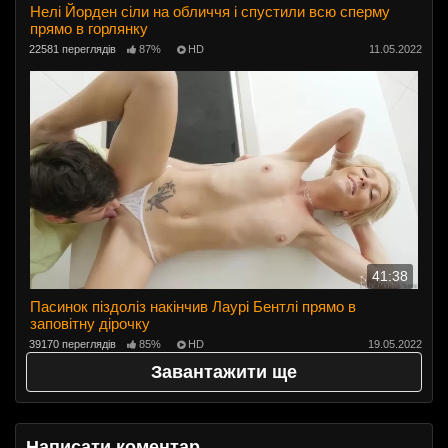
Нелі Йорден сіли на обличчя і спустили всю сперму
прямо в горлянку
22581 переглядів
87%
HD
11.05.2022
41:38
Пасинок піздоліз накінчив Лаурі Бентлі прямо в
заповітну дірочку
39170 переглядів
85%
HD
19.05.2022
Завантажити ще
Написати коментар