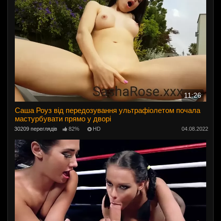
11:26
Саша Роуз від передозування ультрафіолетом почала
мастурбувати прямо у дворі
30209 переглядів
82%
HD
04.08.2022