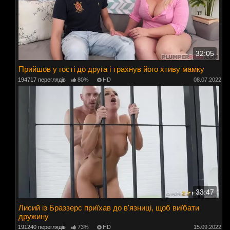
32:05
Прийшов у гості до друга і трахнув його хтиву мамку
194717 переглядів
80%
HD
08.07.2022
33:47
Лисий із Браззерс приїхав до в'язниці, щоб виїбати
дружину
191240 переглядів
73%
HD
15.09.2022