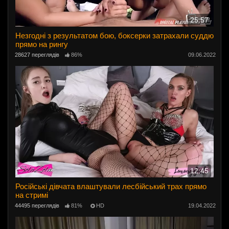
25:57
Незгодні з результатом бою, боксерки затрахали суддю
прямо на рингу
28627 переглядів
86%
09.06.2022
12:45
Російські дівчата влаштували лесбійський трах прямо
на стримі
44495 переглядів
81%
HD
19.04.2022