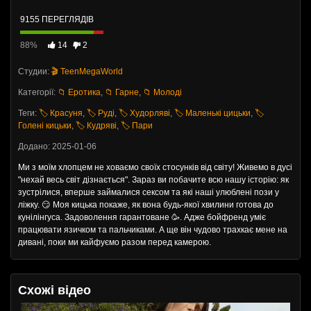
9155 ПЕРЕГЛЯДІВ
88%
14
2
Студии:
🎬 TeenMegaWorld
Категорії:
📁 Еротика
,
📁 Гарне
,
📁 Молоді
Теги:
🏷️ Красуня
,
🏷️ Руді
,
🏷️ Худорляві
,
🏷️ Маленькі цицьки
,
🏷️
Голені кицьки
,
🏷️ Кудряві
,
🏷️ Пари
Додано: 2025-01-06
Ми з моїм хлопцем не ховаємо своїх стосунків від світу! Живемо в дусі
"нехай весь світ дізнається". Зараз ви побачите всю нашу історію: як
зустрілися, вперше займалися сексом та які наші улюблені пози у
ліжку. 😏 Моя кицька покаже, як вона будь-якої хвилини готова до
кунілінгуса. Задоволення гарантоване 🥳. Адже бойфренд уміє
працювати язичком та пальчиками. А ще він чудово трахкає мене на
дивані, поки ми кайфуємо разом перед камерою.
Схожі відео