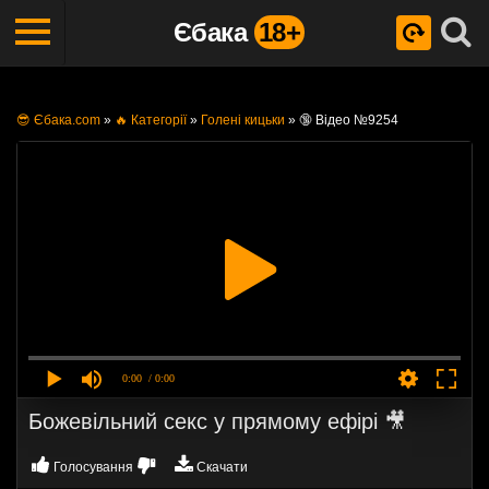
Єбака
18+
😎 Єбака.com
»
🔥 Категорії
»
Голені кицьки
»
🔞 Відео №9254
0:00
/ 0:00
Божевільний секс у прямому ефірі 🎥
Голосування
Скачати