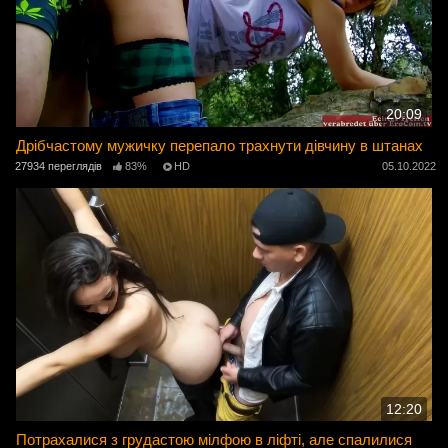
20:09
Дрібчастому мужичку перепало трахнути дівчину в штанах
27934 переглядів
83%
HD
05.10.2022
12:20
Потрахалися з грудастою мілфою в ліфті, але спалилися