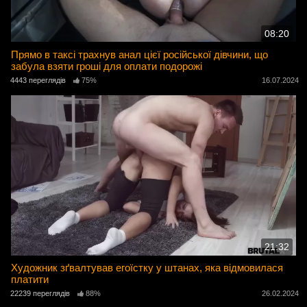
08:20
Прямо в таксі трахнув анал цієї російської дівчини, що
забула взяти гроші для оплати подорожі
4443 переглядів
75%
16.07.2024
21:32
Художник зґвалтував егоїстку у штанах, яка відмовилася
платити
22239 переглядів
88%
26.02.2024