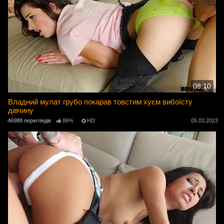
08:10
Владний мулат грубо покарав товстим хуєм вибоїсту
дівчину
46988 переглядів
86%
HD
05.03.2023