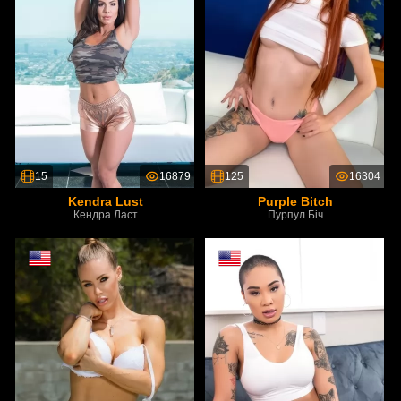
15
16879
125
16304
Kendra Lust
Purple Bitch
Кендра Ласт
Пурпул Біч