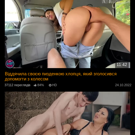
11:42
Віддячила своєю пизденкою хлопця, який зголосився
допомогти з колесом
37112 переглядів
84%
HD
24.10.2022