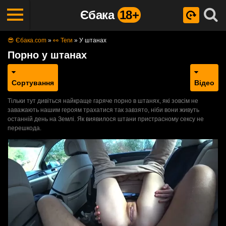
Єбака
18+
😎 Єбака.com
»
👀 Теги
»
У штанах
Порно у штанах
Сортування
Відео
Тільки тут дивіться найкраще гаряче порно в штанях, які зовсім не
заважають нашим героям трахатися так завзято, ніби вони живуть
останній день на Землі. Як виявилося штани пристрасному сексу не
перешкода.