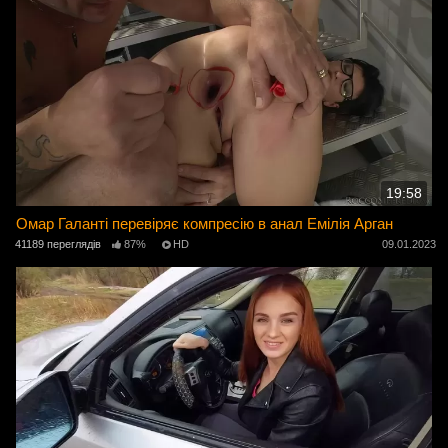
19:58
Омар Галанті перевіряє компресію в анал Емілія Арган
41189 переглядів
87%
HD
09.01.2023