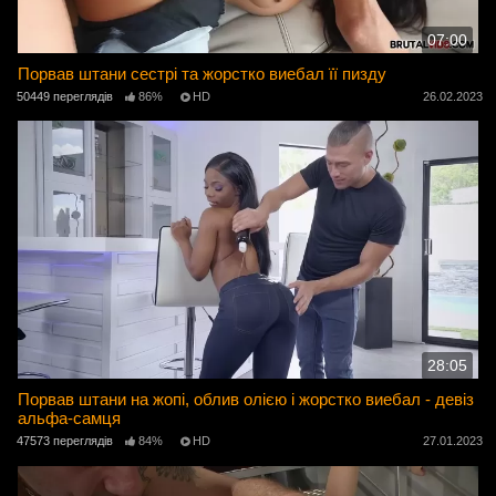
07:00
Порвав штани сестрі та жорстко виебал її пизду
50449 переглядів
86%
HD
26.02.2023
28:05
Порвав штани на жопі, облив олією і жорстко виебал - девіз
альфа-самця
47573 переглядів
84%
HD
27.01.2023