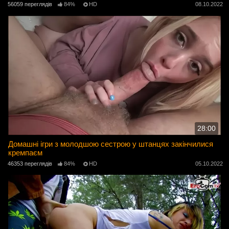
56059 переглядів
84%
HD
08.10.2022
28:00
Домашні ігри з молодшою ​​сестрою у штанцях закінчилися
кремпаєм
46353 переглядів
84%
HD
05.10.2022