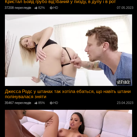
Кристал Бойд грубо від'їбаний у пизду, в дупу і в рот
37208 переглядів
82%
HD
07.05.2023
27:13
Джесса Родс у штанах так хотіла ебаться, що навіть штани
полінувалася зняти
35467 переглядів
85%
HD
23.04.2023