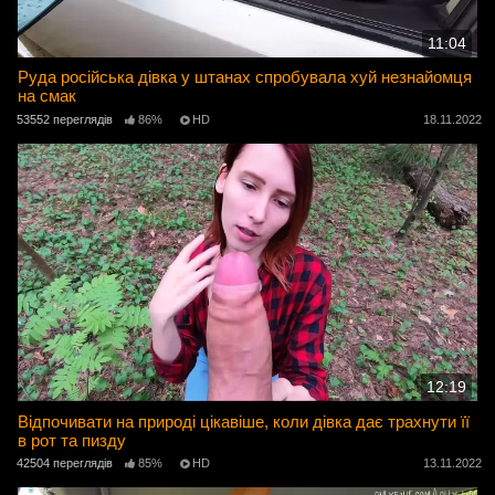
11:04
Руда російська дівка у штанах спробувала хуй незнайомця
на смак
53552 переглядів
86%
HD
18.11.2022
12:19
Відпочивати на природі цікавіше, коли дівка дає трахнути її
в рот та пизду
42504 переглядів
85%
HD
13.11.2022