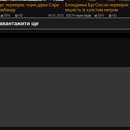
рс перевіряє чорні дірки Сари
Блондинка Брі Олсон перевіряє
трабанду
міцність із хуястим негром
88%
HD
04.01.2023
33174 переглядів
83%
HD
авантажити ще