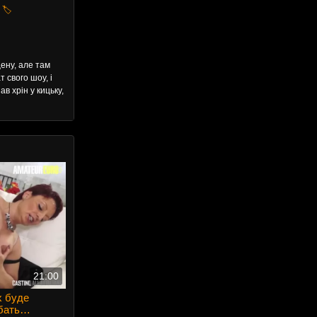
,
🏷️
ену, але там
 свого шоу, і
ав хрін у кицьку,
21:00
х буде
бать