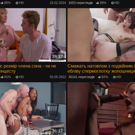
приємніше, ніж пизду
85%
HD
23.02.2024
1653 переглядів
89%
HD
28:37
є розмір члена сина - чи не
Смажать натовпом з подвійним
 інцесту
ебліву спермоглотку жопошниц
81%
HD
03.05.2022
36141 переглядів
82%
HD
36:17