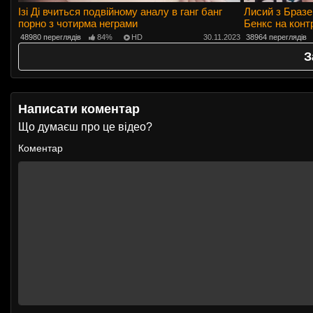
Ізі Ді вчиться подвійному аналу в ганг банг
Лисий з Бразе
порно з чотирма неграми
Бенкс на кон
48980 переглядів
84%
HD
30.11.2023
38964 переглядів
З
Написати коментар
Що думаєш про це відео?
Коментар