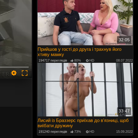
32:05
Прийшов у гості до друга і трахнув його
хтиву мамку
194717 переглядів
80%
HD
08.07.2022
33:47
Лисий із Браззерс приїхав до в'язниці, щоб
виїбати дружину
191240 переглядів
73%
HD
15.09.2022