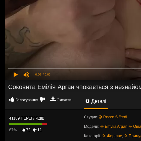
0:00
/ 0:00
Соковита Емілія Арган чпокається з незнай
Голосування
Скачати
Деталі
Студии:
🎬 Rocco Siffredi
41189 ПЕРЕГЛЯДІВ
Модели:
💋 Emylia Argan
💋 Oma
87%
72
11
Категорії:
📁 Жорстке
,
📁 Приму