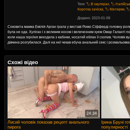
Теги:
🏷️ В окулярах
,
🏷️ Італійсь
Коротка зачіска
,
🏷️ Матюрки
,
🏷
Додано: 2023-01-09
Соковита мамка Емілія Арган грала у виставі Рокко Сіфферді головну рол
була не ода. Хуліган і з великим носом і величезним хуем Омар Галанті п
коли наша героїня виходила з кабінки, носатий еблан її схопив. Чоловік вуль
дівчина розгубилася. Далі на неї чекав ебуча анальний секс і розмальовк
Схожі відео
24:34
Лисий чоловік показав рецепт анального
Ірина Бруні го
пирога
популярності