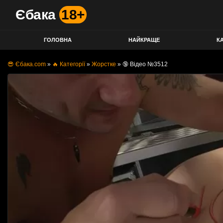
Єбака
18+
ГОЛОВНА
НАЙКРАЩЕ
КА
😎 Єбака.com
»
🔥 Категорії
»
Жорстке
»
🔞 Відео №3512