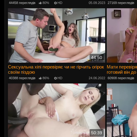
44458 переглядів
80%
HD
05.09.2023
27169 переглядів
44:50
Сексуальна хіпі перевіряє чи не гірчить огірок
Мати перевіря
своїм піздою
готовий він до
40388 переглядів
86%
HD
24.06.2022
60908 переглядів
50:39