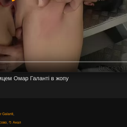
омцем Омар Галанті в жопу
r Galanti
,
сово
,
📁 Анал