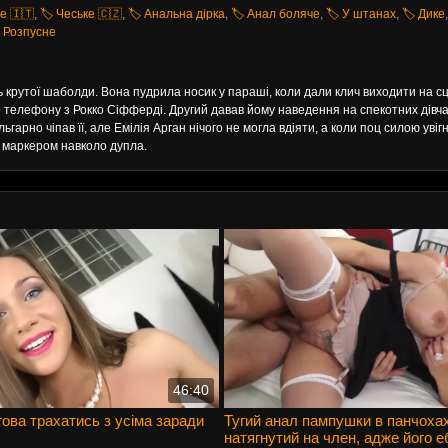
ке 🇮🇹
,
🏷️ Чеське 🇨🇿
,
🏷️ Анальна дірка
,
🏷️ Анал боляче
,
🏷️ У штанах
,
🏷️ Дике
️ Розпусне
ь крутої шаболди. Вона пудрила носик у параші, коли дали клич виходити на сц
о телефону з Рокко Сіфферді. Другий давав йому наведення на спекотних дівчат
гарно чіпав її, але Емілія Арган нічого не могла вдіяти, а коли поц силою увігн
а маркером навколо дупла.
46:40
това трахатись з усіма заради
Тугий анал пампушки в панчоха
натягнутий на член, адже його е