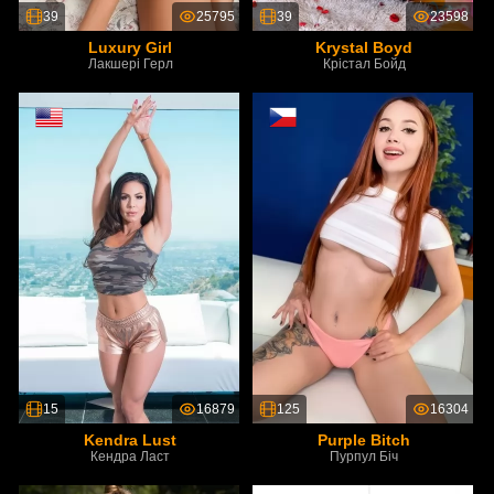
39
25795
39
23598
Luxury Girl
Krystal Boyd
Лакшері Герл
Крістал Бойд
15
16879
125
16304
Kendra Lust
Purple Bitch
Кендра Ласт
Пурпул Біч