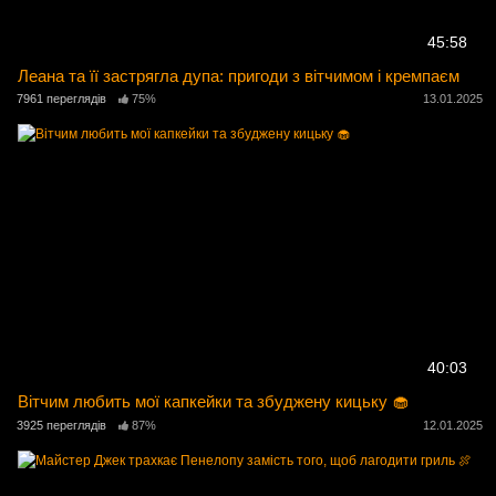
45:58
Леана та її застрягла дупа: пригоди з вітчимом і кремпаєм
7961 переглядів
75%
13.01.2025
40:03
Вітчим любить мої капкейки та збуджену кицьку 🧁
3925 переглядів
87%
12.01.2025