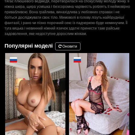
тягає плюшевого ведмедя, перетворилася на спокусливу молоду жінку. Її
ніжна шкіра, щира усмішка і безсоромна чарівність роблять її неймовірно
привабливою. Вона грайлива, винахідлива у любовних справах і не
боїться досліджувати своє тіло. Мимоволі в голову лізуть найбрудніші
фантазії, і рано чи пізно порочний секс із падчеркою буде неминучим. Її
туга кицька і невинний ніжний язичок здатні принести таке райське
задоволення, яке недоступне дорослим жінкам.
Популярні моделі
Оновити