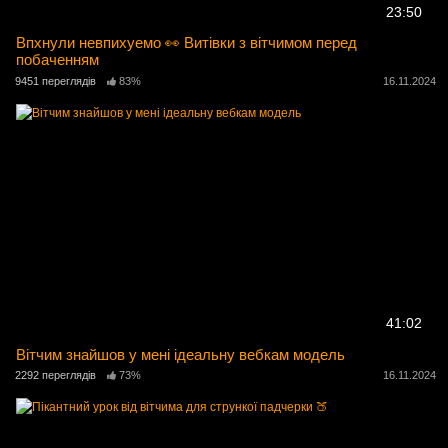
23:50
Впхнули невпихуемо 👀 Витівки з вітчимом перед
побаченням
9451 переглядів
83%
16.11.2024
41:02
Вітчим знайшов у мені ідеальну вебкам модель
2292 переглядів
73%
16.11.2024