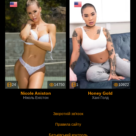
24
14750
1
10922
Nicole Aniston
Honey Gold
Ніколь Еністон
Хані Голд
Зворотній зв'язок
Правила сайту
Батьківський контроль