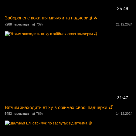
35:49
Заборонене кохання мачухи та падчериці 🔥
7288 переглядів
73%
21.12.2024
31:47
Вітчим знаходить втіху в обіймах своєї падчерки 🍒
5483 переглядів
76%
14.12.2024