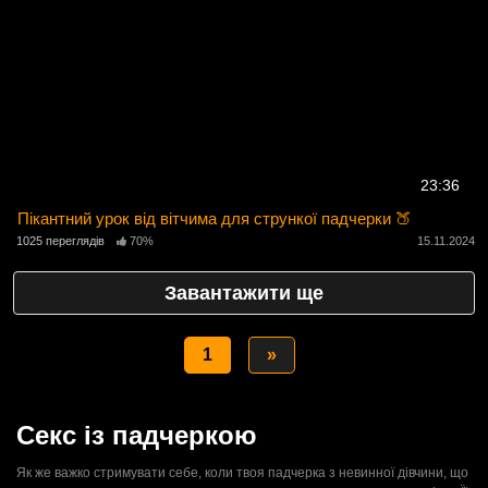
23:36
Пікантний урок від вітчима для стрункої падчерки 🍑
1025 переглядів
70%
15.11.2024
Завантажити ще
1
»
Секс із падчеркою
Як же важко стримувати себе, коли твоя падчерка з невинної дівчини, що