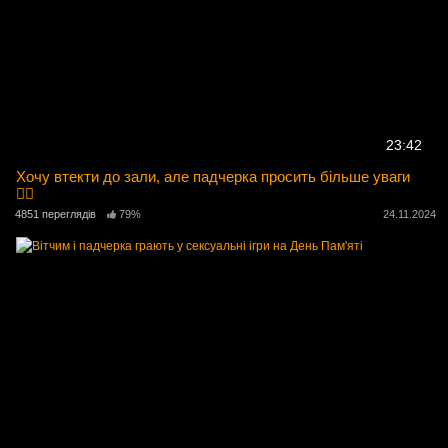
23:42
Хочу втекти до зали, але падчерка просить більше уваги
🏋️‍♂️
4851 переглядів
79%
24.11.2024