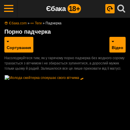
Єбака
18+
😎 Єбака.com
»
👀 Теги
»
Падчерка
Порно падчерка
Сортування
Відео
Насолоджуйтеся тим, як у гарячому порно падчерка без жодного сорому
трахається з вітчимом і не збирається зупинятися, а дорослий мужик
тільки цьому й радий. Залишилося все це лише приховати від її матусі.