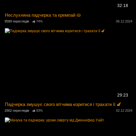
32:18
Неслухняна падчерка та кремпай 🥧
9589 переглядів
74%
06.12.2024
29:23
Падчерка змушує свого вітчима коритися і трахати її 🍆
2662 переглядів
93%
02.12.2024