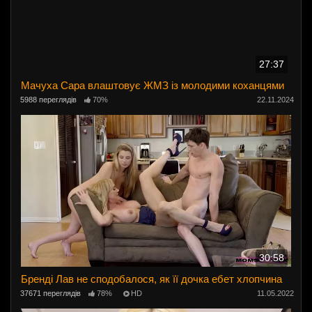
27:37
Мачуха Сара влаштовує ЖМЗ із молодими коханцями
5988 переглядів
70%
22.11.2024
30:58
Бренді Лав не сподобалося, як її дочка ебет хлопчина
37671 переглядів
78%
HD
11.05.2022