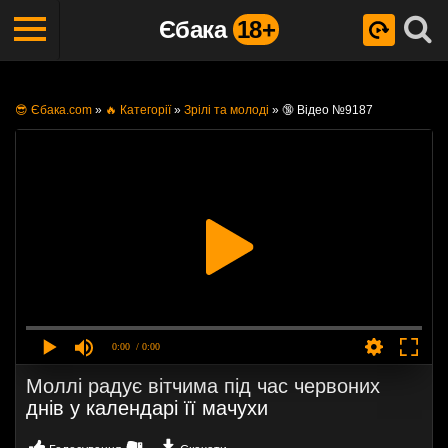
Єбака
18+
😎 Єбака.com
»
🔥 Категорії
»
Зрілі та молоді
»
🔞 Відео №9187
0:00
/ 0:00
Моллі радує вітчима під час червоних
днів у календарі її мачухи