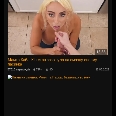
15:53
Мамка Кайлі Кінгстон зазіхнула на смачну сперму
пасинка
57615 переглядів
79%
HD
11.05.2022