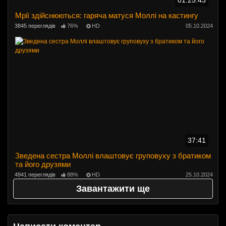
01:25:43
Мрії здійснюються: гаряча матуся Моллі на кастингу
3845 переглядів
76%
HD
05.10.2024
37:41
Зведена сестра Моллі влаштовує груповуху з братиком
та його друзями
4941 переглядів
88%
HD
25.10.2024
Завантажити ще