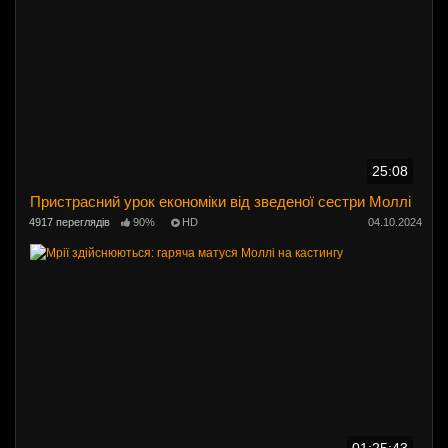
25:08
Пристрасний урок економіки від зведеної сестри Моллі
4917 переглядів
90%
HD
04.10.2024