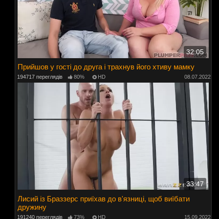
32:05
Прийшов у гості до друга і трахнув його хтиву мамку
194717 переглядів
80%
HD
08.07.2022
33:47
Лисий із Браззерс приїхав до в'язниці, щоб виїбати
дружину
191240 переглядів
73%
HD
15.09.2022