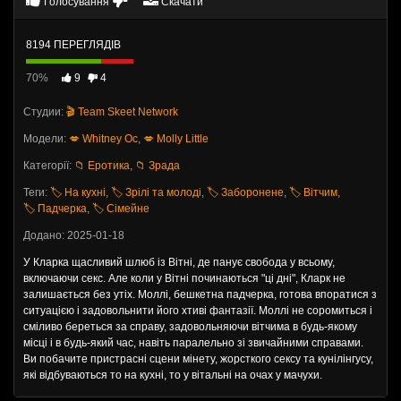
Голосування
Скачати
8194 ПЕРЕГЛЯДІВ
70%
9
4
Студии:
🎬 Team Skeet Network
Модели:
💋 Whitney Oc
,
💋 Molly Little
Категорії:
📁 Еротика
,
📁 Зрада
Теги:
🏷️ На кухні
,
🏷️ Зрілі та молоді
,
🏷️ Заборонене
,
🏷️ Вітчим
,
🏷️ Падчерка
,
🏷️ Сімейне
Додано: 2025-01-18
У Кларка щасливий шлюб із Вітні, де панує свобода у всьому,
включаючи секс. Але коли у Вітні починаються "ці дні", Кларк не
залишається без утіх. Моллі, бешкетна падчерка, готова впоратися з
ситуацією і задовольнити його хтиві фантазії. Моллі не соромиться і
сміливо береться за справу, задовольняючи вітчима в будь-якому
місці і в будь-який час, навіть паралельно зі звичайними справами.
Ви побачите пристрасні сцени мінету, жорсткого сексу та кунілінгусу,
які відбуваються то на кухні, то у вітальні на очах у мачухи.