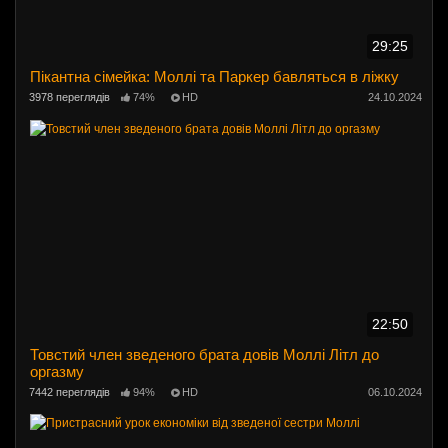
29:25
Пікантна сімейка: Моллі та Паркер бавляться в ліжку
3978 переглядів
74%
HD
24.10.2024
22:50
Товстий член зведеного брата довів Моллі Літл до
оргазму
7442 переглядів
94%
HD
06.10.2024