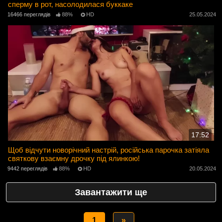
сперму в рот, насолодилася буккаке
16466 переглядів
88%
HD
25.05.2024
17:52
Щоб відчути новорічний настрій, російська парочка затіяла
святкову взаємну дрочку під ялинкою!
9442 переглядів
88%
HD
20.05.2024
Завантажити ще
1
»