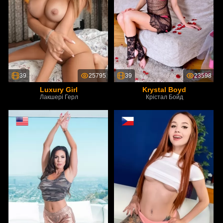
39
25795
39
23598
Luxury Girl
Krystal Boyd
Лакшері Герл
Крістал Бойд