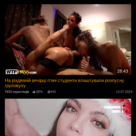
28:43
На різдвяній вечірці п'яні студенти влаштували розпусну
груповуху
7933 переглядів
86%
HD
14.07.2024