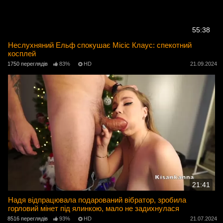
55:38
Неслухняний Ельф спокушає Місіс Клаус: спекотний
косплей
1750 переглядів
83%
HD
21.09.2024
21:41
Надя відпрацювала подарований вібратор, зробила
горловий мінет під ялинкою, мало не задихнулася
8516 переглядів
93%
HD
21.07.2024