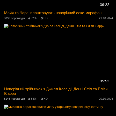
36:22
Майя та Чарлі влаштовують новорічний секс-марафон
9098 переглядів
92%
HD
21.10.2024
35:52
Новорічний трійничок з Джилл Кессіді, Денні Стіл та Елізи
Ібарри
8145 переглядів
84%
HD
20.10.2024