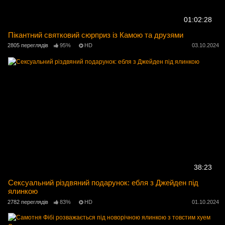
01:02:28
Пікантний святковий сюрприз із Камою та друзями
2805 переглядів
95%
HD
03.10.2024
38:23
Сексуальний різдвяний подарунок: ебля з Джейден під
ялинкою
2782 переглядів
83%
HD
01.10.2024