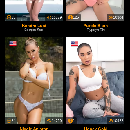
15
16879
125
16304
Kendra Lust
Purple Bitch
Кендра Ласт
Пурпул Біч
24
14750
1
10922
Nicole Aniston
Honey Gold