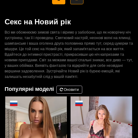
Секс на Новий рік
Всі ми обожнюємо зимові свята і віримо у забобони, що як новорічну ніч
зустрінеш, так її і проведеш. Святковий настрій, неонові вогні на ялинці,
шампанське і ваша оголена друга половинка прямо тут, серед цукерки та
мішури. Це той секс на Новий рік, який запам'ятається на все життя.
Вдайтеся до інтимної пристрасті, прикрасивши цю ніч капризами та
новими пригодами. Світ за межами вашої спальні зникає, все диво — тут,
у ваших обіймах. Виявіть фантазію та відкрийте для себе незвідані
вершини задоволення. Зустрічайте Новий рік із бурею емоцій, які
залишать незабутній слід у вашій пам'яті.
Популярні моделі
Оновити