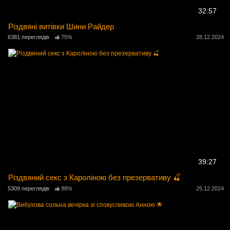
32:57
Різдвяні витівки Шини Райдер
6381 переглядів
75%
28.12.2024
39:27
Різдвяний секс з Кароліною без презервативу 🍒
5309 переглядів
88%
25.12.2024