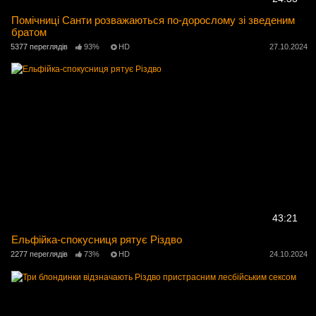
Помічниці Санти розважаються по-дорослому зі зведеним
братом
5377 переглядів
93%
HD
27.10.2024
43:21
Ельфійка-спокусниця рятує Різдво
2277 переглядів
73%
HD
24.10.2024