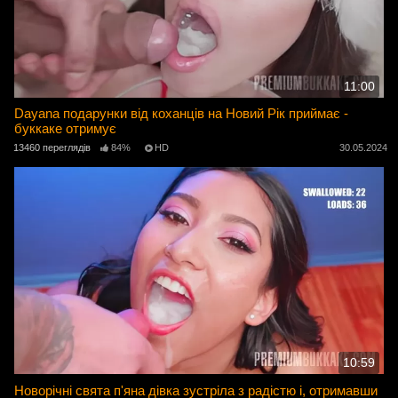
11:00
Dayana подарунки від коханців на Новий Рік приймає -
буккаке отримує
13460 переглядів
84%
HD
30.05.2024
10:59
Новорічні свята п'яна дівка зустріла з радістю і, отримавши