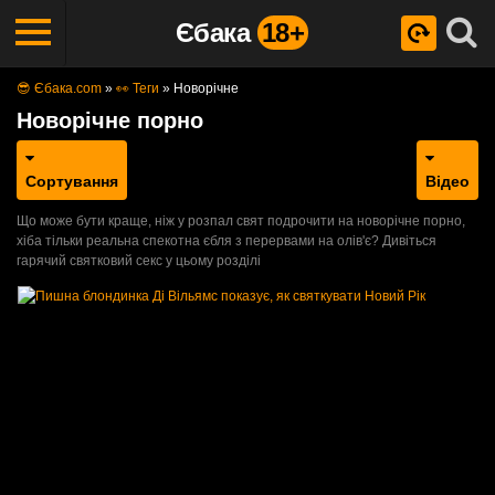
Єбака
18+
😎 Єбака.com
»
👀 Теги
»
Новорічне
Новорічне порно
Сортування
Відео
Що може бути краще, ніж у розпал свят подрочити на новорічне порно,
хіба тільки реальна спекотна єбля з перервами на олів'є? Дивіться
гарячий святковий секс у цьому розділі