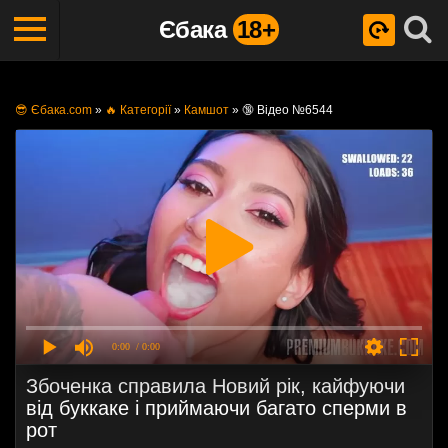
Єбака
18+
😎 Єбака.com
»
🔥 Категорії
»
Камшот
»
🔞 Відео №6544
0:00
/ 0:00
Збоченка справила Новий рік, кайфуючи
від буккаке і приймаючи багато сперми в
рот