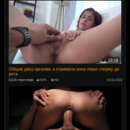
29:16
Обіцяв дівці оргазми, а отримала вона лише сперму до
рота
31126 переглядів
82%
HD
14.10.2022