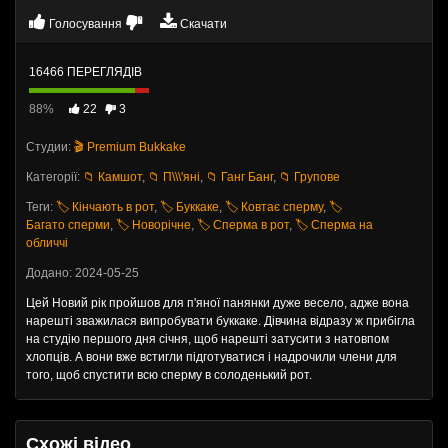
Голосування
Скачати
16466 ПЕРЕГЛЯДІВ
88%
22
3
Студии:
🎬 Premium Bukkake
Категорії:
📁 Камшот
,
📁 П\\\'яні
,
📁 Ганг Банг
,
📁 Групове
Теги:
🏷️ Кінчають в рот
,
🏷️ Буккаке
,
🏷️ Ковтає сперму
,
🏷️
Багато сперми
,
🏷️ Новорічне
,
🏷️ Сперма в рот
,
🏷️ Сперма на
обличчі
Додано: 2024-05-25
Цей Новий рік пройшов для п'яної панянки дуже весело, адже вона
нарешті зважилася випробувати буккаке. Дівчина відразу ж прибігла
на студію першого дня січня, щоб нарешті затусити з натовпом
хлопців. А вони вже встигли підготуватися і надрочили члени для
того, щоб спустити всю сперму в солоденький рот.
Схожі відео