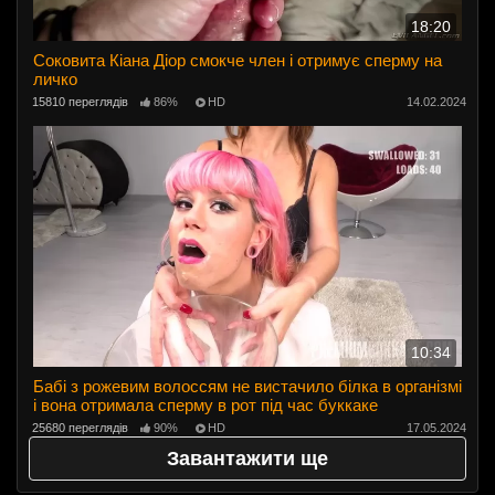
18:20
Соковита Кіана Діор смокче член і отримує сперму на
личко
15810 переглядів
86%
HD
14.02.2024
10:34
Бабі з рожевим волоссям не вистачило білка в організмі
і вона отримала сперму в рот під час буккаке
25680 переглядів
90%
HD
17.05.2024
Завантажити ще