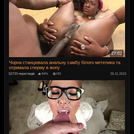
27:02
Чорна станцювала анальну самбу білого метелика та
отримала сперму в жопу
52733 переглядів
84%
HD
30.11.2023