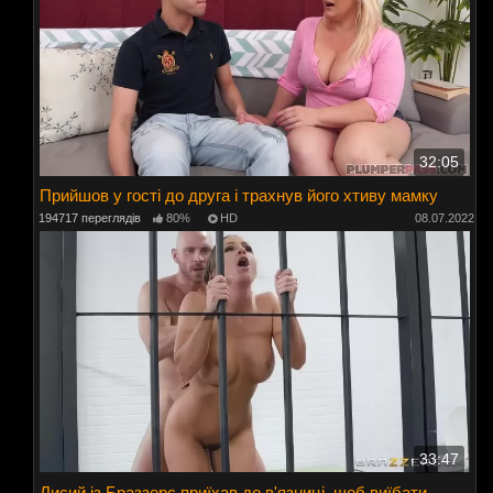
32:05
Прийшов у гості до друга і трахнув його хтиву мамку
194717 переглядів
80%
HD
08.07.2022
33:47
Лисий із Браззерс приїхав до в'язниці, щоб виїбати