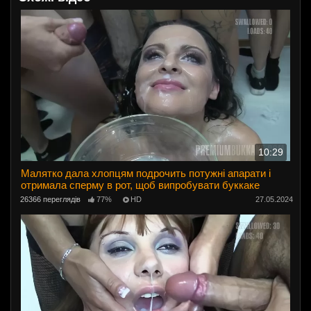
10:29
Малятко дала хлопцям подрочить потужні апарати і
отримала сперму в рот, щоб випробувати буккаке
26366 переглядів
77%
HD
27.05.2024