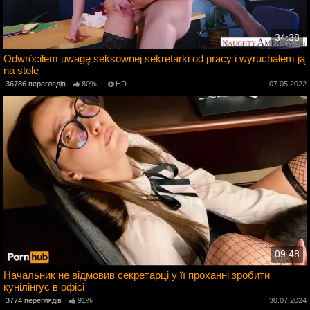
34:38
Odwróciłem uwagę seksownej sekretarki od pracy i wyruchałem ją
na stole
5
36786 переглядів
80%
HD
07.05.2022
09:48
Начальник не відмовив секретарці у її проханні зробити
кунілінгус в офісі
2
3774 переглядів
91%
30.07.2024