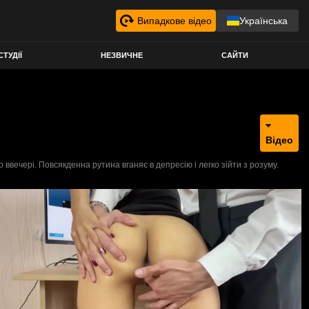
Випадкове відео
Українська
СТУДІЇ
НЕЗВИЧНЕ
САЙТИ
Відео
вечері. Повсякденна рутина вганяє в депресію і легко зійти з розуму.