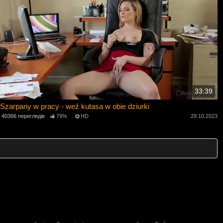
33:39
Szarpany w pracy - weź kutasa w obie dziurki
40366 переглядів
79%
HD
29.10.2023