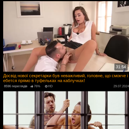
31:54
Досвід нової секретарки був неважливий, головне, що смокче і
ебется прямо в туфельках на каблучках!
8596 переглядів
76%
HD
29.07.202