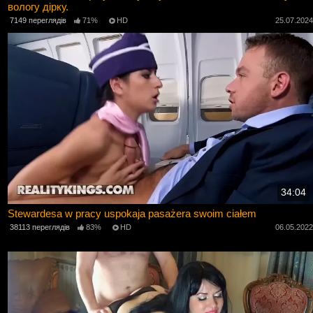
вологу дірку.
7149 переглядів
71%
HD
25.07.202
34:04
Stewardesa w pracy uspokaja pasażera swoim ciałem
38113 переглядів
83%
HD
06.05.202