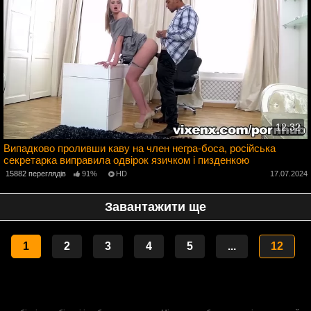
12:32
Випадково проливши каву на член негра-боса, російська
секретарка виправила одвірок язичком і пизденкою
2
15882 переглядів
91%
HD
17.07.2024
Завантажити ще
1
2
3
4
5
...
12