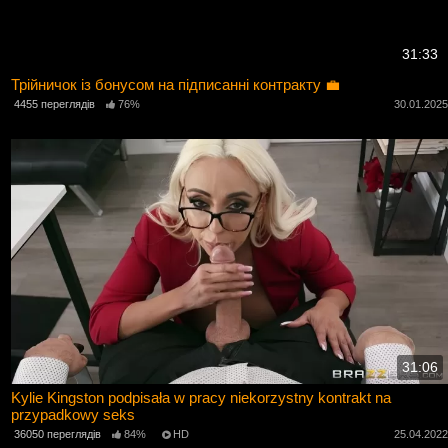
31:33
Трійничок із бонусом на підписанні контракту 💼
4455 переглядів
76%
30.01.202
31:06
Kylie Kingston podpisała w pracy niekorzystny kontrakt na
przypadkowy seks
36050 переглядів
84%
HD
25.04.202