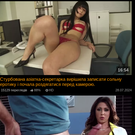
16:54
Стурбована азіатка-секретарка вирішила записати сольну
еротику і почала роздягатися перед камерою.
15129 переглядів
88%
HD
28.07.2024