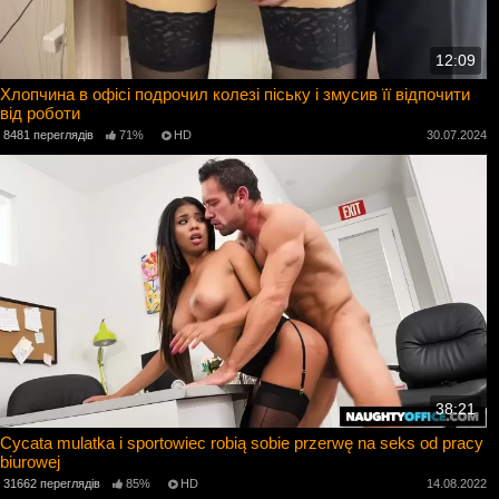
12:09
Хлопчина в офісі подрочил колезі піську і змусив її відпочити
від роботи
8481 переглядів
71%
HD
30.07.2024
38:21
Cycata mulatka i sportowiec robią sobie przerwę na seks od pracy
biurowej
31662 переглядів
85%
HD
14.08.2022