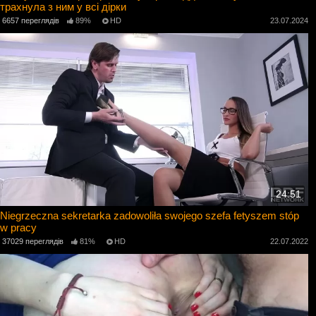
трахнула з ним у всі дірки
6657 переглядів
89%
HD
23.07.2024
24:51
Niegrzeczna sekretarka zadowoliła swojego szefa fetyszem stóp
w pracy
37029 переглядів
81%
HD
22.07.2022