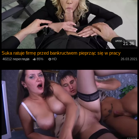
21:36
Suka ratuje firmę przed bankructwem pieprząc się w pracy
40212 переглядів
85%
HD
26.03.2021
4