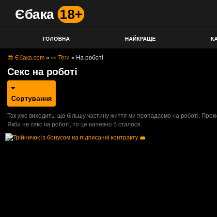
Єбака
18+
ГОЛОВНА
НАЙКРАЩЕ
КА
😎 Єбака.com
»
👀 Теги
»
На роботі
Секс на роботі
Сортування
Так уже виходить, що більшу частину життя ми пропадаємо на роботі. Проки
Якби не секс на роботі, то це напевно б сталося.