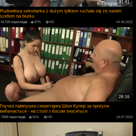
31:41
Rudowłosa sekretarka z dużym tyłkiem ruchała się ze swoim
szefem na biurku
61720 переглядів
87%
HD
04.08.2022
26:16
Гнучка пампушка секретарка Шіон Купер за прогули
вибачається - на столі з босом зноситься
7309 переглядів
82%
HD
18.07.2024