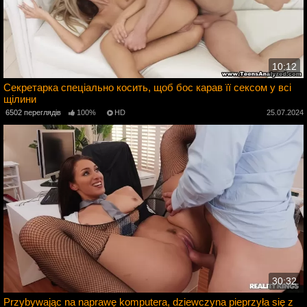
10:12
Секретарка спеціально косить, щоб бос карав її сексом у всі
щілини
2
6502 переглядів
100%
HD
25.07.2024
30:32
Przybywając na naprawę komputera, dziewczyna pieprzyła się z