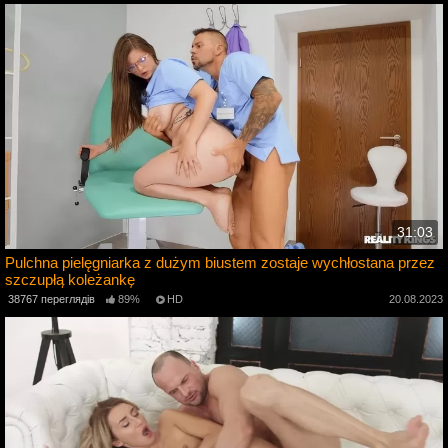
31:03
Pulchna pielęgniarka z dużym biustem zostaje wychłostana przez
szczupłą koleżankę
4
38767 переглядів
89%
HD
20.08.2023