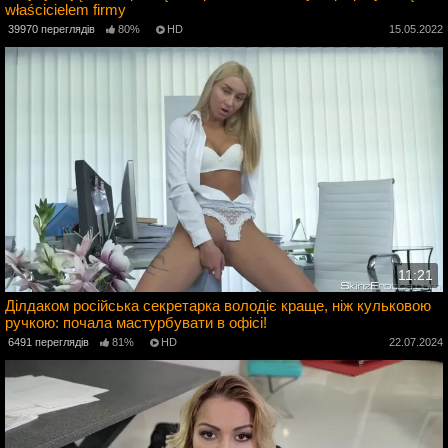
właścicielem firmy
4
39970 переглядів
80%
HD
15.05.2022
11:21
Ділдаком російська секретарка володіє краще, ніж кульковою
ручкою: почала мастурбувати в офісі!
2
6491 переглядів
81%
HD
22.07.2024