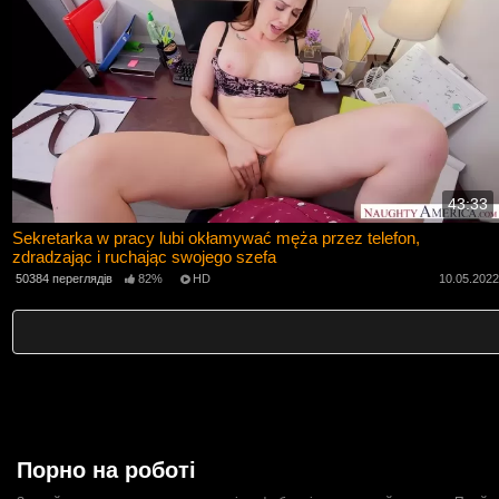
43:33
Sekretarka w pracy lubi okłamywać męża przez telefon,
zdradzając i ruchając swojego szefa
50384 переглядів
82%
HD
10.05.202
Порно на роботі