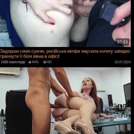
10:43
Задерши синю сукню, російська мілфа змусила колегу швидко
трахнути її біля вікна в офісі!
1006 переглядів
84%
HD
20.07.2024