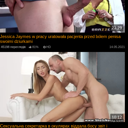
23:29
Jessica Jaymes w pracy uratowała pacjenta przed bólem penisa
swoimi dziurkami
45198 переглядів
81%
HD
14.05.2021
10:12
Сексуальна секретарка в окулярах віддала босу звіт і