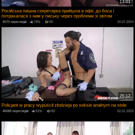
13:01
Російська пишна секретарка прийшла в офіс до боса і
потрахалася з ним у письку через проблеми зі звітом
2
4570 переглядів
79%
HD
20.07.2024
25:12
Policjant w pracy wypuścił złodzieja po seksie analnym na stole
46686 переглядів
81%
HD
02.01.2023
4