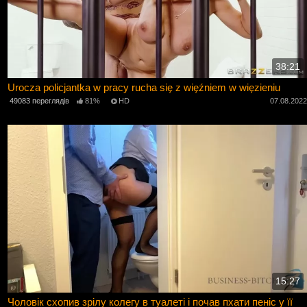
38:21
Urocza policjantka w pracy rucha się z więźniem w więzieniu
49083 переглядів
81%
HD
07.08.202
15:27
Чоловік схопив зрілу колегу в туалеті і почав пхати пеніс у її