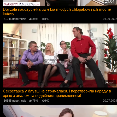
29:04
Dojrzała nauczycielka uwielbia młodych chłopaków i ich mocne
kutasy
41246 переглядів
88%
HD
04.09.202
25:25
Секретарка у блузці не стрималася, і перетворила нараду в
оргію з аналом та подвійним проникненням!
16585 переглядів
75%
HD
20.07.202