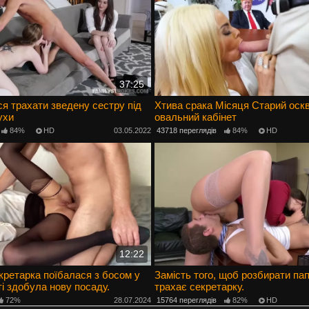
37:25
я трахати зведену сестру під
Хтива срака Місяця Старий оск
ухи
овальний кабінет
84%
HD
03.05.2022
43718 переглядів
84%
HD
12:22
кретарка поїбалася з босом у
Замість того, щоб розбирати па
ті здобула нову посаду.
трахає секретарку.
72%
28.07.2024
15764 переглядів
82%
HD