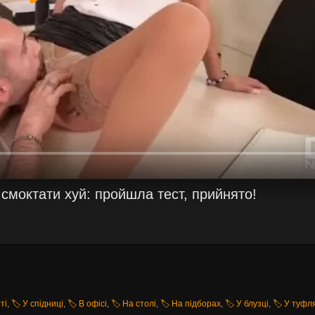
 смоктати хуй: пройшла тест, прийнято!
ті
,
🏷️ У спідниці
,
🏷️ В офісі
,
🏷️ На столі
,
🏷️ На підборах
,
🏷️ У блузці
,
🏷️ У туфл