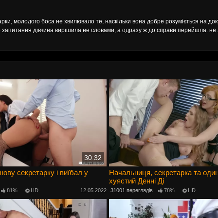
рки, молодого боса не хвилювало те, наскільки вона добре розуміється на до
е запитання дівчина вирішила не словами, а одразу ж до справи перейшла: не
30:32
нову секретарку і виїбал у
Начальниця, секретарка та оди
хуястий Денні Ді
81%
HD
12.05.2022
31001 переглядів
78%
HD