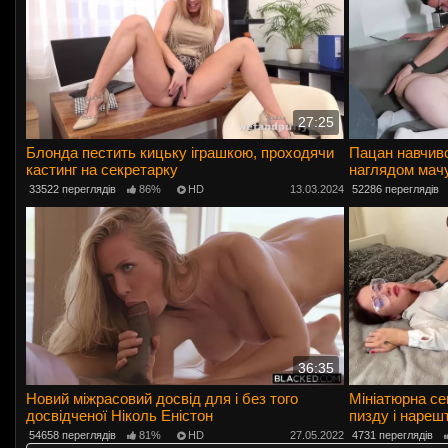
27:25
Блонда пестить кицьку іграшкою, проходячи
Пацан навчивс
кастинг на секретарку
наглядом мач
33522 переглядів
86%
HD
13.03.2024
52286 переглядів
36:35
Новий міжрасовий досвід для і без того
Мініатюрна се
досвідченої Ніколь Еністон
пизду і нареш
54658 переглядів
81%
HD
27.05.2022
4731 переглядів