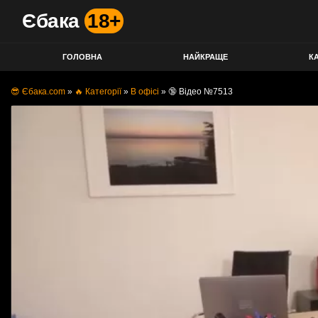
Єбака
18+
ГОЛОВНА
НАЙКРАЩЕ
КА
😎 Єбака.com
»
🔥 Категорії
»
В офісі
»
🔞 Відео №7513