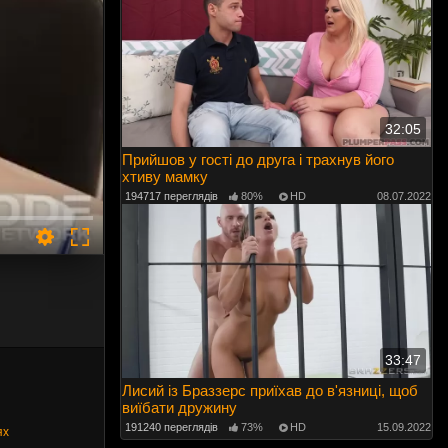
32:05
Прийшов у гості до друга і трахнув його
хтиву мамку
194717 переглядів
80%
HD
08.07.2022
33:47
Лисий із Браззерс приїхав до в'язниці, щоб
виїбати дружину
191240 переглядів
73%
HD
15.09.2022
ях