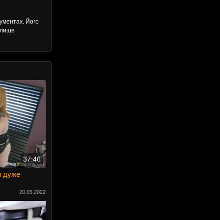
кументах. Його
 лише
37:46
н дуже
20.05.2022