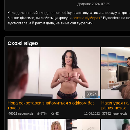
Додано: 2024-07-29
Коли дівчина прийшла до нового офісу влаштовуватись на посаду секрета
більше цікавило, чи любить ця красуня
секс на підборах
? Відповісти на ц
відсмоктала, а й раком дала, не знімаючи туфельки!
Схожі відео
39:24
Нова секретарка знайомиться з офісом без
Накинувся на 
трусів
різних позах
46062 переглядів
87%
HD
12.06.2022
37782 переглядів