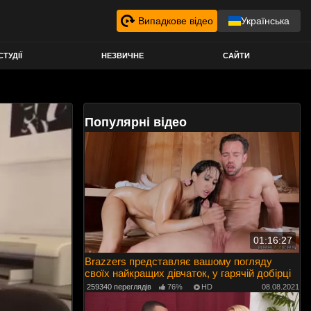
Випадкове відео
Українська
СТУДІЇ
НЕЗВИЧНЕ
САЙТИ
Популярні відео
01:16:27
Brazzers представляє вашому погляду
своїх найкращих дівчаток, у гарячій добірці
259340 переглядів
76%
HD
08.08.2021