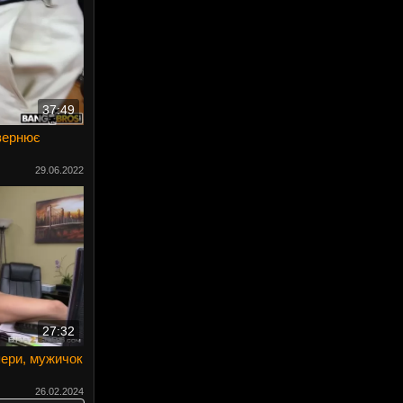
37:49
вернює
29.06.2022
27:32
пери, мужичок
26.02.2024