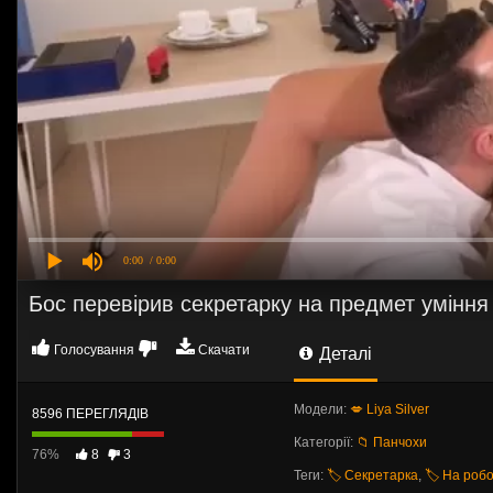
0:00
/ 0:00
Бос перевірив секретарку на предмет уміння
Голосування
Скачати
Деталі
Модели:
💋 Liya Silver
8596 ПЕРЕГЛЯДІВ
Категорії:
📁 Панчохи
76%
8
3
Теги:
🏷️ Секретарка
,
🏷️ На робо