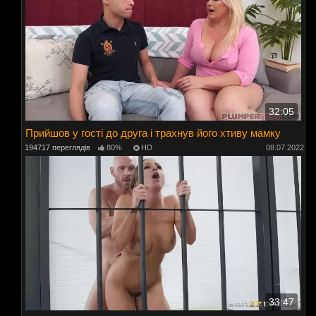
32:05
Прийшов у гості до друга і трахнув його хтиву мамку
194717 переглядів
80%
HD
08.07.2022
33:47