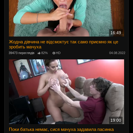
16:49
Жодна дівчина не відсмоктує так само приємно як це
зробить мачуха
39473 переглядів
82%
HD
04.08.2022
19:00
Поки батька немає, сися мачуха задавила пасинка