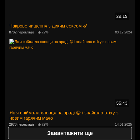
29:19
Чакрове чищення з диким сексом 🍆
8702 переглядів
72%
03.12.2024
55:43
Як я спіймала хлопця на зраді 😡 і знайшла втіху з
новим гарячим мачо
2978 переглядів
72%
14.01.2025
Завантажити ще