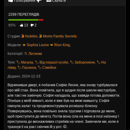
Голосування
Скачати
2299 ПЕРЕГЛЯДІВ
85%
13
2
Студии:
🎬 Nubiles
,
🎬 Moms Family Secrets
Модели:
💋 Sophia Leone
💋 Rion King
,
Категорії:
📁 Латинки
Теги:
🏷️ Мачуха
,
🏷️ Від першої особи
,
🏷️ Заборонене
,
🏷️ На
ліжку
,
🏷️ Пасинок
,
🏷️ Сімейне
Додано: 2024-12-23
Відчинивши двері, я побачив Софію Леоне, яка знову турбувалася
про мій стан. Вона помітила, що я щодня після школи мастурбую,
але так і не закінчую. Софія нагадала, що завжди готова допомогти.
Пізніше у моїй кімнаті, коли я вже був на межі камшоту, Софія
скинула халат та продемонструвала розкішну білизну.
Повернувшись, вона повільно зняла трусики і підповзла до мене,
щоб приступити до мінету. Потім вона сіла на мене в позі наїзниці і
приступила до виснажливих стрибків на члені. Закінчили ми, коли я
трахнув її на рак і скінчив їй у рот. 🤭.