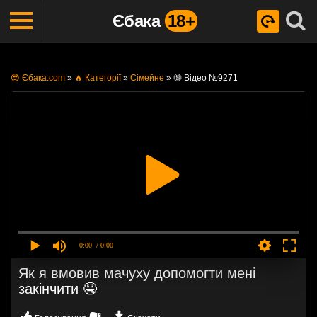
Єбака
18+
😎 Єбака.com
»
🔥 Категорії
»
Сімейне
»
🔞 Відео №9271
0:00
/ 0:00
Як я вмовив мачуху допомогти мені
закінчити 🤤