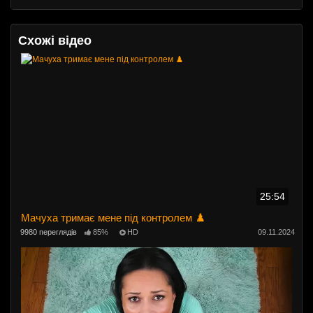
Схожі відео
25:54
Мачуха тримає мене під контролем ♟️
9980 переглядів
85%
HD
09.11.2024