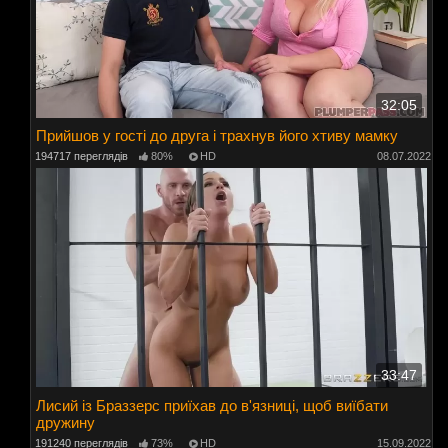
32:05
Прийшов у гості до друга і трахнув його хтиву мамку
194717 переглядів
80%
HD
08.07.2022
33:47
Лисий із Браззерс приїхав до в'язниці, щоб виїбати
дружину
191240 переглядів
73%
HD
15.09.2022