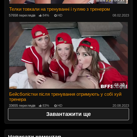
Телки товкали на тренуванні і гуляю з тренером
57658 переглядів
84%
HD
08.02.2023
48:30
Бейсболістки після тренування отримують у собі хуй
тренера
33655 переглядів
83%
HD
20.08.2023
Завантажити ще
Написати коментар