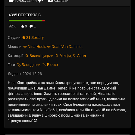
Голосування
Скачати
4395 ПЕРЕГЛЯДІВ
92%
9
1
Студии:
🎬 21 Sextury
Модели:
💋 Nina Heels
💋 Dean Van Damme
,
Категорії:
📁 Великі цицьки
,
📁 Мілфи
,
📁 Анал
Теги:
🏷️ Блондинки
,
🏷️ В очко
Додано: 2024-12-26
Ніна Хілс прийшла за звичайним тренуванням, але передумала,
побачивши Діна Ван Дамме. Тепер їй не потрібен стандартний
фітнес, а щось інше. Замість тренажерів і гантелей, Ніна воліє
розтягувати свої пружні дірочки на повну: глибокий мінет, вагінальне
проникнення та анальний трах. Сися блондинка насолоджується
кожним моментом їхньої еблі, особливо коли Дін кінчає їй на обличчя,
залишаючи дівчину з широкою посмішкою та виконаним
"тренуванням" 😈.