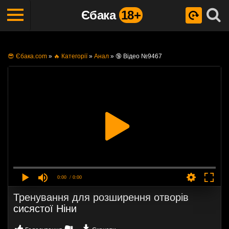
Єбака
18+
😎 Єбака.com
»
🔥 Категорії
»
Анал
»
🔞 Відео №9467
0:00
/ 0:00
Тренування для розширення отворів
сисястої Ніни