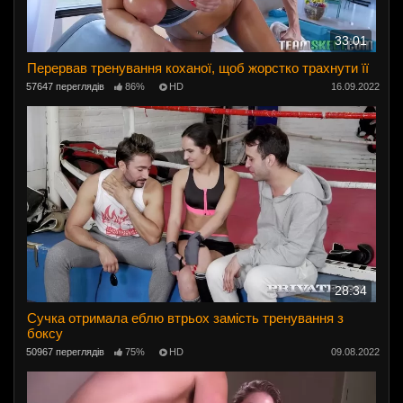
33:01
Перервав тренування коханої, щоб жорстко трахнути її
57647 переглядів
86%
HD
16.09.2022
28:34
Сучка отримала еблю втрьох замість тренування з
боксу
50967 переглядів
75%
HD
09.08.2022