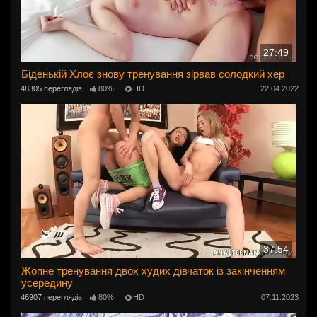
27:49
Біденькій Хлоє знову тренування зірвав солодкий хер
48305 переглядів
80%
HD
22.04.2022
37:54
Жопне тренування двох худих дівчаток із закінченням
усередину
46907 переглядів
80%
HD
07.11.2023