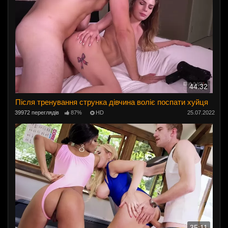
44:32
Після тренування струнка дівчина воліє поспати хуйця
39972 переглядів
87%
HD
25.07.2022
35:11