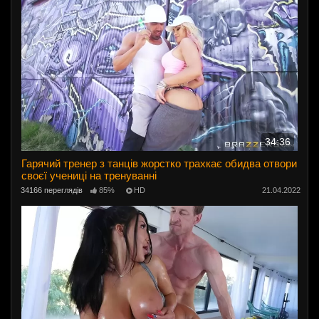
34:36
Гарячий тренер з танців жорстко трахкає обидва отвори
своєї учениці на тренуванні
34166 переглядів
85%
HD
21.04.2022