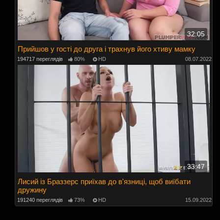
32:05
Прийшов у гості до друга і трахнув його хтиву мамку
194717 переглядів
80%
HD
08.07.2022
33:47
Лисий із Браззерс приїхав до в'язниці, щоб виїбати
дружину
191240 переглядів
73%
HD
15.09.2022