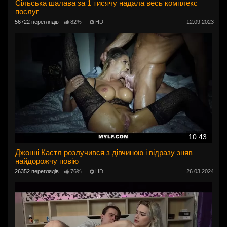
Сільська шалава за 1 тисячу надала весь комплекс
послуг
56722 переглядів
82%
HD
12.09.2023
10:43
Джонні Кастл розлучився з дівчиною і відразу зняв
найдорожчу повію
26352 переглядів
76%
HD
26.03.2024