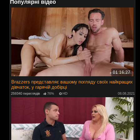
Популярні відео
01:16:27
Brazzers представляє вашому погляду своїх найкращих
дівчаток, у гарячій добірці
259340 переглядів
76%
HD
08.08.2021