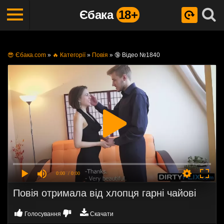
Єбака
18+
😎 Єбака.com
»
🔥 Категорії
»
Повія
»
🔞 Відео №1840
0:00
/ 0:00
Повія отримала від хлопця гарні чайові
Голосування
Скачати