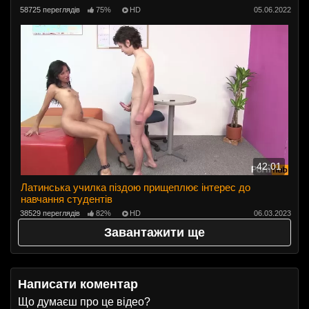
58725 переглядів
75%
HD
05.06.2022
42:01
Латинська училка піздою прищеплює інтерес до
навчання студентів
38529 переглядів
82%
HD
06.03.2023
Завантажити ще
Написати коментар
Що думаєш про це відео?