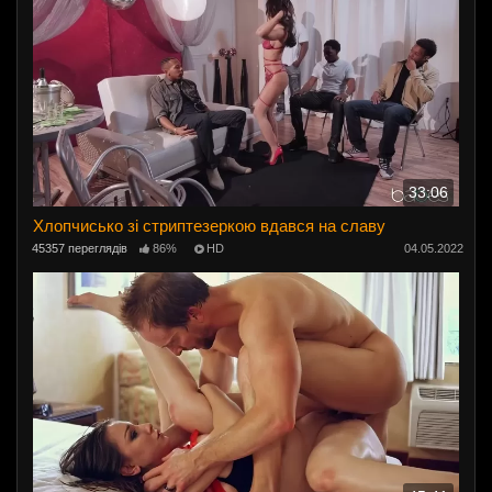
33:06
Хлопчисько зі стриптезеркою вдався на славу
45357 переглядів
86%
HD
04.05.2022