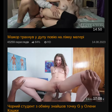
14:50
Мажор трахнув у дупу повію на ліжку матері
43259 переглядів
84%
HD
14.08.2023
17:08
Чорний студент з обміну знайшов точку G у Олени
Кошки