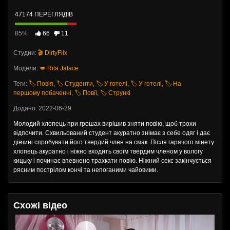
47174 ПЕРЕГЛЯДІВ
85%
66
11
Студии:
🎬 DirtyFlix
Модели:
💋 Rita Jalace
Теги:
🏷️ Повія
,
🏷️ Студенти
,
🏷️ У готелі
,
🏷️ У готелі
,
🏷️ На
першому побаченні
,
🏷️ Повії
,
🏷️ Стрункі
Додано: 2022-06-29
Молодий хлопець при грошах вирішив зняти повію, щоб трохи
відпочити. Схвильований студент акуратно знімає з себе одяг і дає
дівчині спробувати його твердий член на смак. Після гарячого мінету
хлопець акуратно і ніжно входить своїм твердим членом у вологу
кицьку і починає впевнено трахкати повію. Ніжний секс закінчується
рясним пострілом кончі та непоганими чайовими.
Схожі відео