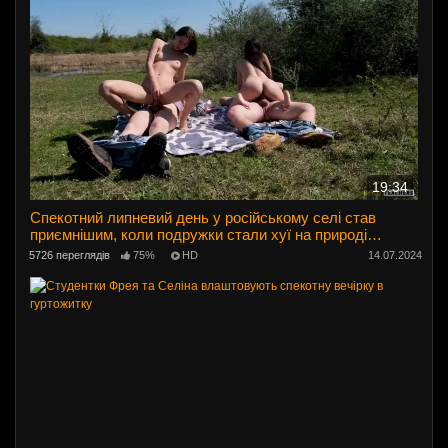
19:34
Спекотний липневий день у російському селі став
приємнішим, коли подружки стали хуї на природі
смоктати!
5726 переглядів
75%
HD
14.07.2024