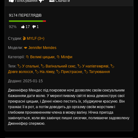
Голосування
Скачати
9174 ПЕРЕГЛЯДІВ
92%
17
1
Студии:
🎬 MYLF (3+)
Модели:
💋 Jennifer Mendes
Категорії:
📁 Великі цицьки
,
📁 Мілфи
Теги:
🏷️ У спальні
,
🏷️ Вагінальний секс
,
🏷️ У напівтемряві
,
🏷️
Довге волосся
,
🏷️ На ліжку
,
🏷️ Пристрасне
,
🏷️ Татуювання
Додано: 2025-01-15
Дженніфер Мендес під покровом ночі дозволяє своїм сексуальним
бажанням дати волю. У мерехтливому світлі вона демонструє свої
прекрасні цицьки, і Денні ніжно пестить їх, збуджуючи красуню. Він
трахкає її в рот, а потім доводить до оргазму своїм жорстким і
глибоким проникненням члена в мокру вагіну. Нічна пригода
закінчується, коли він закінчує пишні сисечки, поливаючи задоволену
Дженніфер спермою.