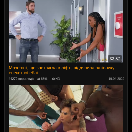
32:57
Мазераті, що застрягла в ліфті, віддячила рятівнику
спекотної еблі
44272 переглядів
85%
HD
19.04.2022