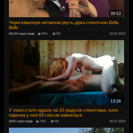
39:52
Чорні кавалери натовпом рвуть дірки спекотною Bella
Bellz
48149 переглядів
80%
HD
19.02.2023
13:26
У лазні стало одразу на 10 градусів спекотніше, коли
парочка у позі 69 сексом зайнялася
2605 переглядів
73%
HD
28.07.2024