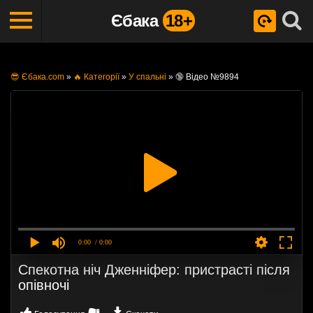
Єбака
18+
😎 Єбака.com
»
🔥 Категорії
»
У спальні
»
🔞 Відео №9894
0:00
/ 0:00
Спекотна ніч Дженніфер: пристрасті після
опівночі