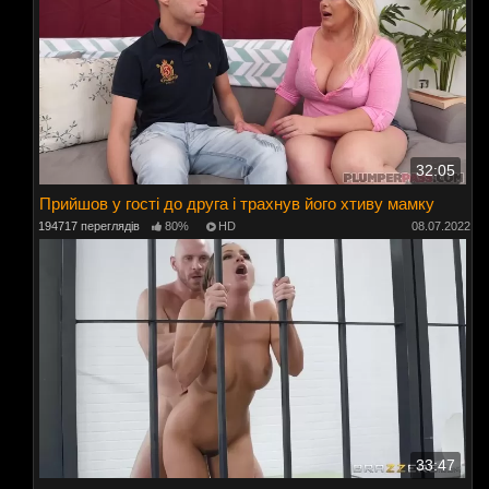
32:05
Прийшов у гості до друга і трахнув його хтиву мамку
194717 переглядів
80%
HD
08.07.2022
33:47