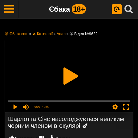
Єбака
18+
😎 Єбака.com
»
🔥 Категорії
»
Анал
»
🔞 Відео №9622
0:00
/ 0:00
Шарлотта Сінс насолоджується великим
чорним членом в окулярі 🍆