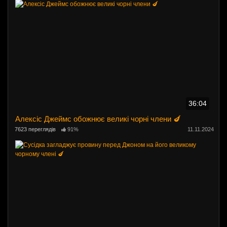
36:04
Алексіс Джеймс обожнює великі чорні члени 🍆
7623 переглядів
91%
11.11.2024