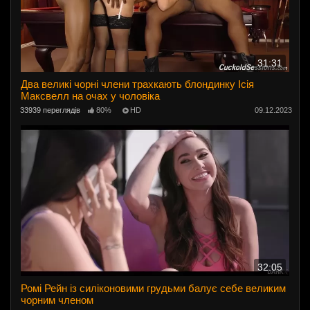
31:31
Два великі чорні члени трахкають блондинку Ісія
Максвелл на очах у чоловіка
33939 переглядів
80%
HD
09.12.2023
32:05
Ромі Рейн із силіконовими грудьми балує себе великим
чорним членом