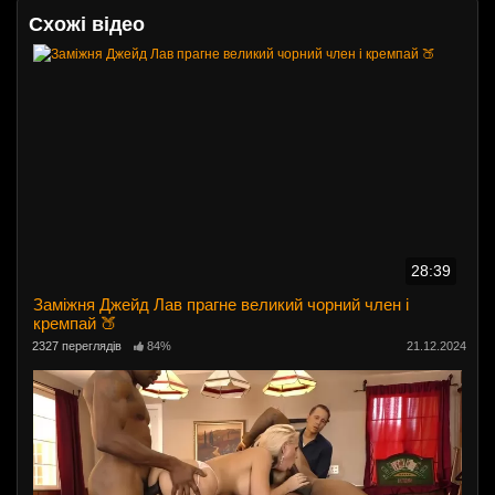
Схожі відео
28:39
Заміжня Джейд Лав прагне великий чорний член і
кремпай 🍑
2327 переглядів
84%
21.12.2024