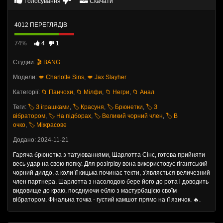
Голосування
Скачати
4012 ПЕРЕГЛЯДІВ
74%
4
1
Студии:
🎬 BANG
Модели:
💋 Charlotte Sins
,
💋 Jax Slayher
Категорії:
📁 Панчохи
,
📁 Мілфи
,
📁 Негри
,
📁 Анал
Теги:
🏷️ З іграшками
,
🏷️ Красуня
,
🏷️ Брюнетки
,
🏷️ З
вібратором
,
🏷️ На підборах
,
🏷️ Великий чорний член
,
🏷️ В
очко
,
🏷️ Міжрасове
Додано: 2024-11-21
Гаряча брюнетка з татуюваннями, Шарлотта Сінс, готова прийняти
весь удар на свою попку. Для розігріву вона використовує гігантський
чорний дилдо, а коли її кицька починає текти, з'являється величезний
член партнера. Шарлотта з насолодою бере його до рота і доводить
видовище до краю, поєднуючи еблю з мастурбацією своїм
вібратором. Фінальна точка - густий камшот прямо на її язичок. 🔥.