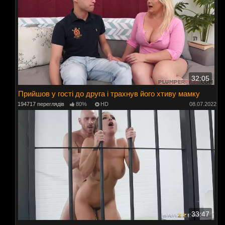
32:05
Прийшов у гості до друга і трахнув його хтиву мамку
194717 переглядів
80%
HD
08.07.2022
33:47