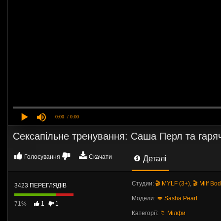
0:00
/ 0:00
Сексапільне тренування: Саша Перл та гарячи
Голосування
Скачати
Деталі
Студии:
🎬 MYLF (3+)
,
🎬 Milf Bo
3423 ПЕРЕГЛЯДІВ
Модели:
💋 Sasha Pearl
71%
1
1
Категорії:
📁 Мілфи