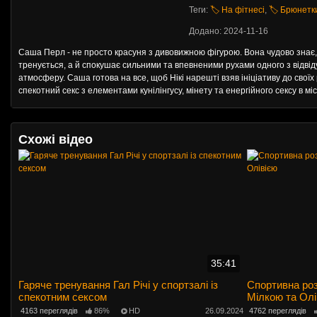
Теги:
🏷️ На фітнесі
,
🏷️ Брюнетк
Додано: 2024-11-16
Саша Перл - не просто красуня з дивовижною фігурою. Вона чудово знає,
тренується, а й спокушає сильними та впевненими рухами одного з відвіду
атмосферу. Саша готова на все, щоб Нікі нарешті взяв ініціативу до своїх 
спекотний секс з елементами кунілінгусу, мінету та енергійного сексу в міс
Схожі відео
35:41
Гаряче тренування Гал Річі у спортзалі із
Спортивна роз
спекотним сексом
Мілкою та Олі
4163 переглядів
86%
HD
26.09.2024
4762 переглядів