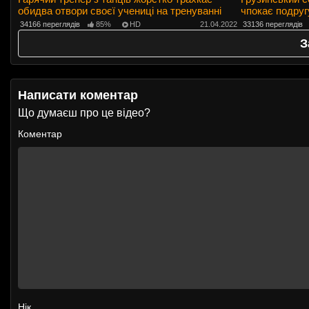
обидва отвори своєї учениці на тренуванні
чпокає подруг
34166 переглядів
85%
HD
21.04.2022
33136 переглядів
З
Написати коментар
Що думаєш про це відео?
Коментар
Нік