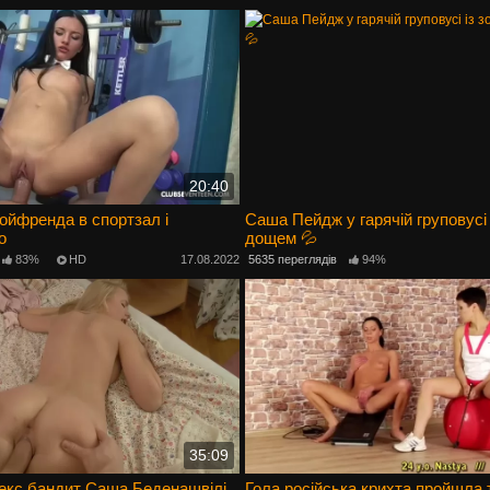
20:40
ойфренда в спортзал і
Саша Пейдж у гарячій груповусі 
о
дощем 💦
83%
HD
17.08.2022
5635 переглядів
94%
35:09
секс бандит Саша Беденашвілі
Гола російська крихта пройшла 