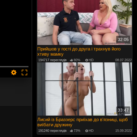
32:05
Прийшов у гості до друга і трахнув його
хтиву мамку
194717 переглядів
80%
HD
08.07.2022
33:47
Лисий із Браззерс приїхав до в'язниці, щоб
виїбати дружину
191240 переглядів
73%
HD
15.09.2022