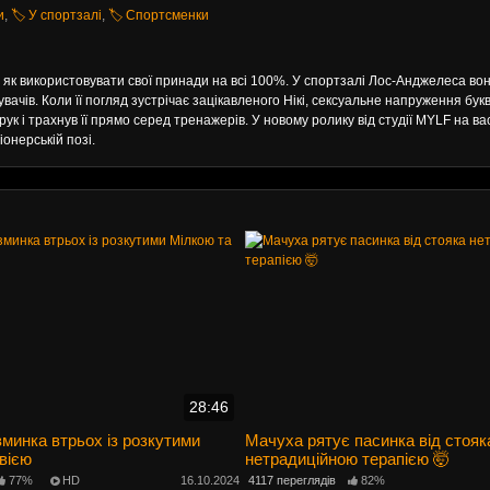
и
,
🏷️ У спортзалі
,
🏷️ Спортсменки
 як використовувати свої принади на всі 100%. У спортзалі Лос-Анджелеса во
вачів. Коли її погляд зустрічає зацікавленого Нікі, сексуальне напруження бу
рук і трахнув її прямо серед тренажерів. У новому ролику від студії MYLF на ва
іонерській позі.
28:46
минка втрьох із розкутими
Мачуха рятує пасинка від стояк
вією
нетрадиційною терапією 🤯
77%
HD
16.10.2024
4117 переглядів
82%