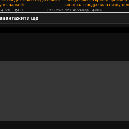
у в спальній
спортзалі і подрочила пизду до
77%
HD
03.12.2023
9290 переглядів
86%
авантажити ще