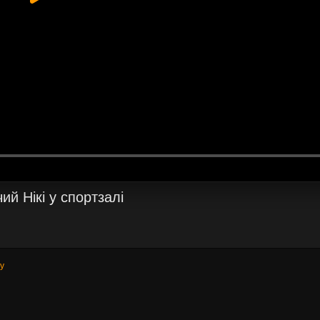
й Нікі у спортзалі
dy