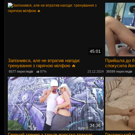
45:01
Запізнився, але не втратив нагоди:
Прийшла до б
тренування з гарячою мілфою 🔥
спокусила йог
6577 переглядів
87%
23.12.2024
36599 переглядів
34:36
Гарячий тренер з танців жорстко трахкає
Грузинський 