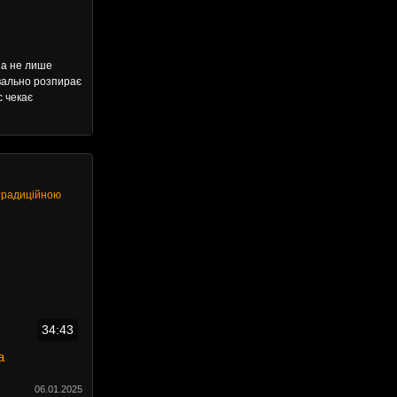
на не лише
квально розпирає
с чекає
34:43
а
06.01.2025