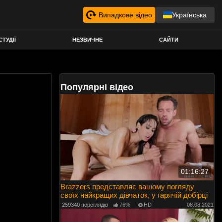
Випадкове відео
Українська
СТУДІЇ
НЕЗВИЧНЕ
САЙТИ
Популярні відео
01:16:27
Brazzers представляє вашому погляду
своїх найкращих дівчаток, у гарячій добірці
259340 переглядів
76%
HD
08.08.2021