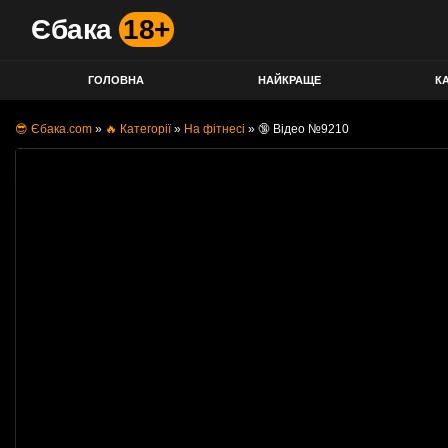
Єбака
18+
ГОЛОВНА
НАЙКРАЩЕ
КА
😎 Єбака.com
»
🔥 Категорії
»
На фітнесі
»
🔞 Відео №9210