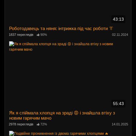
43:13
Роботодавець та няня: інтрижка під час роботи 👔
1837 переглядів
90%
02.11.2024
55:43
Як я спіймала хлопця на зраді 😡 і знайшла втіху з
новим гарячим мачо
2978 переглядів
72%
14.01.2025