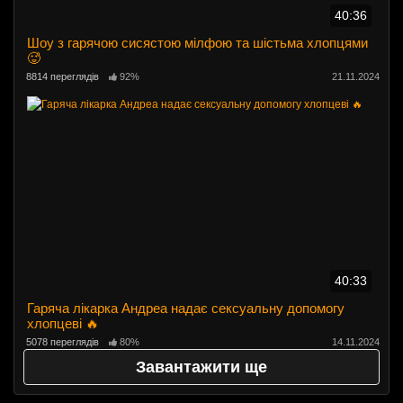
40:36
Шоу з гарячою сисястою мілфою та шістьма хлопцями
🥵
8814 переглядів
92%
21.11.2024
40:33
Гаряча лікарка Андреа надає сексуальну допомогу
хлопцеві 🔥
5078 переглядів
80%
14.11.2024
Завантажити ще