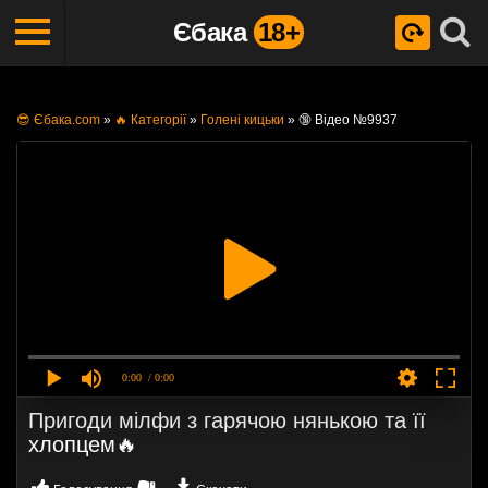
Єбака
18+
😎 Єбака.com
»
🔥 Категорії
»
Голені кицьки
»
🔞 Відео №9937
0:00
/ 0:00
Пригоди мілфи з гарячою нянькою та її
хлопцем🔥