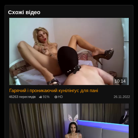
Схожі відео
10:14
Гарячий і проникаючий кунілінгус для пані
46263 переглядів
91%
HD
26.11.2022