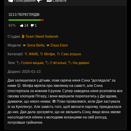
Голосування
Скачати
3213 ПЕРЕГЛЯДІВ
92%
14
1
Студии:
🎬 Team Skeet Network
Модели:
💋 Sona Bella
,
💋 Daya Dare
Категорії:
📁 ЖМЖ
,
📁 Мілфи
,
📁 Секс втрьох
Теги:
🏷️ Голені кицьки
,
🏷️ У вітальні
,
🏷️ На дивані
Додано: 2025-01-13
Дая залишилася з дітьми, поки гаряча няня Сона "доглядала" за
ними 😉. Мілфа мріяла про хвилинку на самоті, але Сона
спостерігала за кожним її рухом. Супер заведена няня розповіла все
своєму хлопцеві Пітеру, і вони вирішили перепхатись у Даї вдома,
думаючи, що нікого немає. 🙈 План провалився, коли Дая застукала
їх за Кунілінгус. Але замість того, щоб вигнати парочку, приєдналася
до них. Дая дала зрозуміти, що не звільнить Сону, якщо вона зможе
насолодитися еблею з молодими коханцями на свій розсуд,
потроївши трійничок.