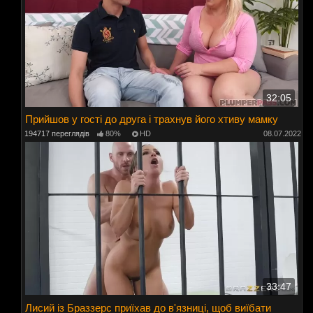
32:05
Прийшов у гості до друга і трахнув його хтиву мамку
194717 переглядів
80%
HD
08.07.2022
33:47
Лисий із Браззерс приїхав до в'язниці, щоб виїбати