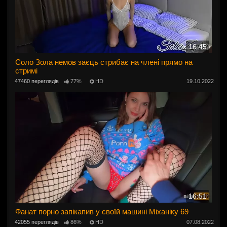
16:45
Соло Зола немов заєць стрибає на члені прямо на
стримі
47460 переглядів
77%
HD
19.10.2022
16:51
Фанат порно запікапив у своїй машині Міханіку 69
42055 переглядів
86%
HD
07.08.2022