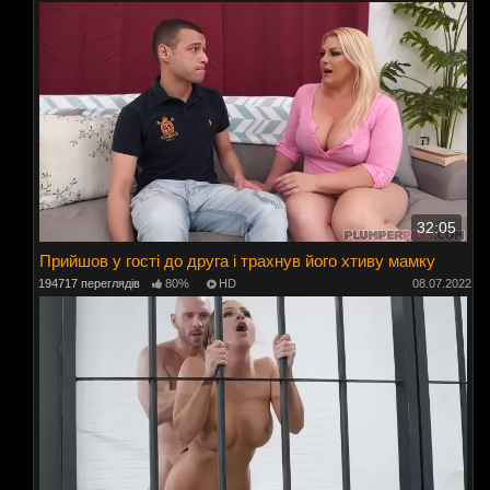
32:05
Прийшов у гості до друга і трахнув його хтиву мамку
194717 переглядів
80%
HD
08.07.2022