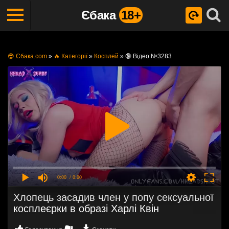
Єбака
18+
😎 Єбака.com
»
🔥 Категорії
»
Косплей
»
🔞 Відео №3283
0:00
/ 0:00
Хлопець засадив член у попу сексуальної
косплеєрки в образі Харлі Квін