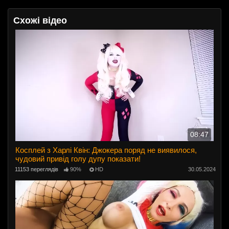
Схожі відео
08:47
Косплей з Харлі Квін: Джокера поряд не виявилося,
чудовий привід голу дупу показати!
11153 переглядів
90%
HD
30.05.2024