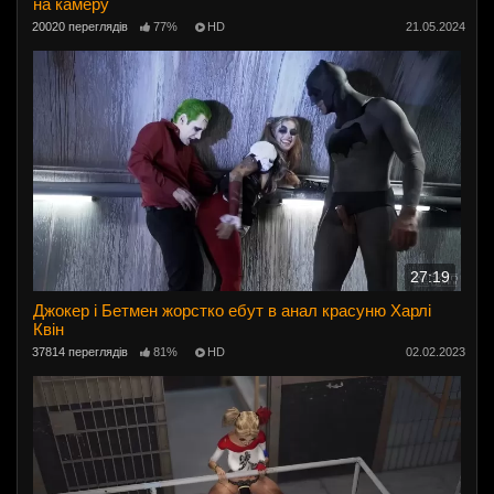
на камеру
20020 переглядів
77%
HD
21.05.2024
27:19
Джокер і Бетмен жорстко ебут в анал красуню Харлі
Квін
37814 переглядів
81%
HD
02.02.2023