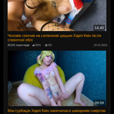
14:40
Чоловік скінчив на силіконові цицьки Харлі Квін після
спекотної еблі
36155 переглядів
85%
HD
19.12.2022
09:59
Мастурбація Харлі Квін закінчилася шикарним сквіртом