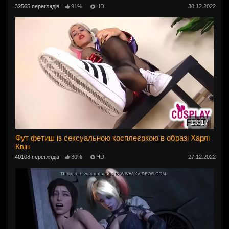
32565 переглядів
91%
HD
30.12.2022
13:17
Фут фетиш із сексуальною косплеєркою в образі Харлі
Квін
40108 переглядів
80%
HD
27.12.2022