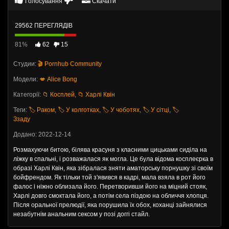
Голосування
Скачати
29562 ПЕРЕГЛЯДІВ
81%
62
15
Студии:
🎬 Pornhub Community
Модели:
💋 Alice Bong
Категорії:
📁 Косплей
,
📁 Харлі Квін
Теги:
🏷️ Раком
,
🏷️ У колготках
,
🏷️ У чоботях
,
🏷️ У сітці
,
🏷️
Ззаду
Додано: 2022-12-14
Розмахуючи битою, білява красуня з класними цицьками сиділа на
ліжку в спальні, і розважалася як могла. Це була відома косплеєрка в
образі Харлі Квін, яка зібралася зняти аматорську порнушку зі своїм
бойфрендом. Як тільки той з'явився в кадрі, мала взяла в рот його
фалос і ніжно облизала його. Перетворивши його на міцний стояк,
Харлі довго смоктала його, а потім села піздою на обличчя хлопця.
Після оральної прелюдії, яка порушила їх обох, коханці зайнялися
незабутнім анальним сексом у позі доггі стайл.