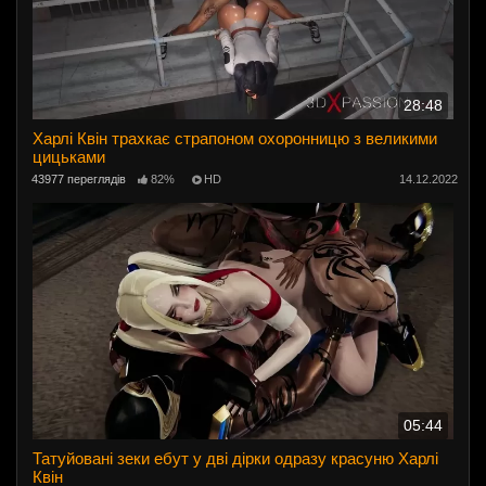
28:48
Харлі Квін трахкає страпоном охоронницю з великими
цицьками
43977 переглядів
82%
HD
14.12.2022
05:44
Татуйовані зеки ебут у дві дірки одразу красуню Харлі
Квін