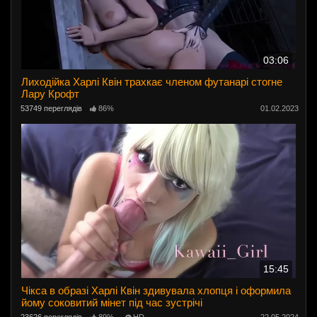
03:06
Лиходійка Харлі Квін трахкає членом футанарі стогне
Лару Крофт
53749 переглядів
86%
01.02.2023
15:45
Чікса в образі Харлі Квін здивувала хлопця і оформила
йому соковитий мінет під час зустрічі
23626 переглядів
89%
HD
22.05.2024