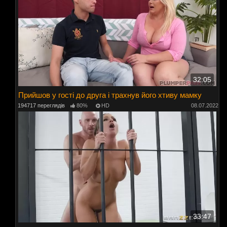
32:05
Прийшов у гості до друга і трахнув його хтиву мамку
194717 переглядів
80%
HD
08.07.2022
33:47