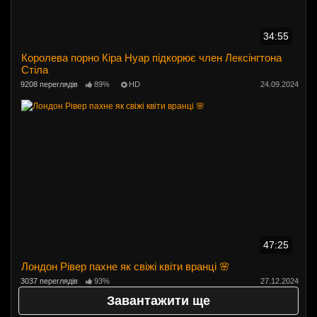
34:55
Королева порно Кіра Нуар підкорює член Лексінгтона
Стіла
9208 переглядів
89%
HD
24.09.2024
47:25
Лондон Рівер пахне як свіжі квіти вранці 🌸
3037 переглядів
93%
27.12.2024
Завантажити ще