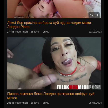
42:31
Лексі Лор присіла на брата хуй під наглядом мами
Лондон Рівер
27488 переглядів
80%
HD
22.12.2023
12:46
Пишна латинка Лексі Лондон філігранно шліфує хуй
мекса
29348 переглядів
83%
HD
05.03.2024