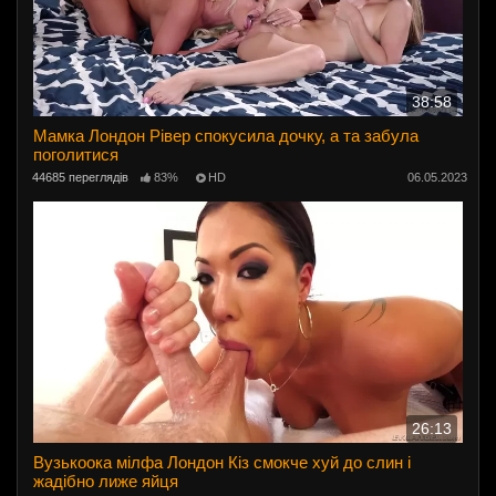
38:58
Мамка Лондон Рівер спокусила дочку, а та забула
поголитися
44685 переглядів
83%
HD
06.05.2023
26:13
Вузькоока мілфа Лондон Кіз смокче хуй до слин і
жадібно лиже яйця