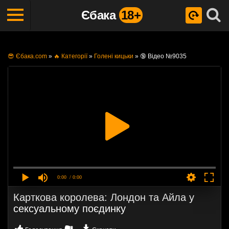
Єбака
18+
😎 Єбака.com
»
🔥 Категорії
»
Голені кицьки
»
🔞 Відео №9035
0:00
/ 0:00
Карткова королева: Лондон та Айла у
сексуальному поєдинку