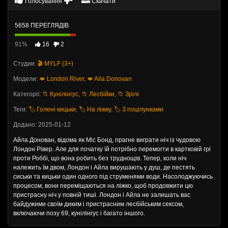
Голосування
Скачати
5658 ПЕРЕГЛЯДІВ
91%
16
2
Студии:
🎬 MYLF (3+)
Модели:
💋 London River
,
💋 Aila Donovan
Категорії:
📁 Кунілінгус
,
📁 Лесбійки
,
📁 Зрілі
Теги:
🏷️ Голені кицьки
,
🏷️ На ліжку
,
🏷️ З поцілунками
Додано: 2025-01-12
Айла Донован, відома як Міс Бонд, прагне виграти ніч із чудовою
Лондон Рівер. Але для початку їй потрібно перемогти в картковій грі
проти Роббі, що вона робить без труднощів. Тепер, коли ніч
належить їм двом, Лондон і Айла вирушають у душ, де пестять
сиськи та кицьки один одного під струменями води. Насолоджуючись
процесом, вони переміщаються на ліжко, щоб продовжити цю
пристрасну ніч у повній тиші. Лондон і Айла не залишать вас
байдужими своїм диким і пристрасним лесбійським сексом,
включаючи позу 69, кунілінгус і багато іншого.