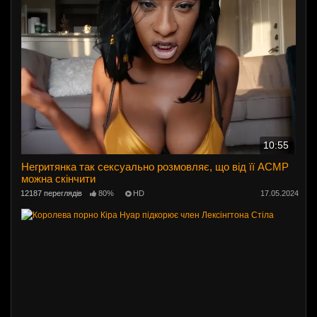
10:55
Негритянка так сексуально розмовляє, що від її АСМР
можна скінчити
12187 переглядів
80%
HD
17.05.2024