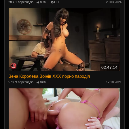
28301 переглядів
83%
HD
29.03.2024
02:47:14
Зена Королева Воїнів XXX порно пародія
57859 переглядів
84%
12.10.2021