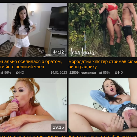
44:12
ціально оселилася з братом,
Бородатий хіпстер отримав сільс
и його великий член
винограднику
86%
HD
14.01.2023
22809 переглядів
85%
HD
29:15
ло не подавилася товстим хуєм
Брат нестандартно дбає про сес