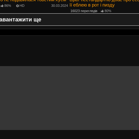
її еблею в рот і пизду
86%
HD
30.03.2024
16023 переглядів
80%
авантажити ще