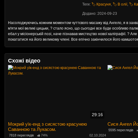
Теги:
🏷️ Красуня
,
🏷️ В олії
,
🏷️ К
Додано: 2024-09-23
Насолоджуючись кожним моментом чуттєвого масажу від Ангело, я в захват
м'яти мої великі цицьки, ? стало ясно, що сьогодні все буде особливо палк
ебал у місіонерській позі, наче пізнавав мистецтво нової каліграфії. ? А
покататися на його великому члені. Все епічно закінчилося його камшото
Схожі відео
29:16
Мокрий уїк-енд з сисястою красунею
Сися Ангел Йо
Саванною та Лукасом.
5595 переглядів
7818 переглядів
74%
02.10.2024