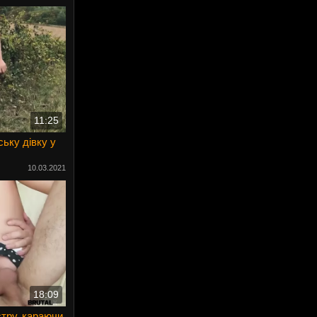
11:25
ьку дівку у
10.03.2021
18:09
тру, караючи