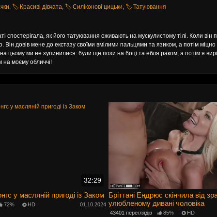
ачки
,
🏷️ Красиві дівчата
,
🏷️ Силіконові цицьки
,
🏷️ Татуювання
і спостерігала, як його татуювання оживають на мускулистому тілі. Коли він 
о. Він довів мене до екстазу своїми вмілими пальцями та язиком, а потім міцно 
ле на цьому ми не зупинилися: були ще пози на боці та ебля раком, а потім я ви
м на моєму обличчі!
32:29
нгс у масляній пригоді із Заком
Бріттані Ендрюс скінчила від зр
улюбленому дивані чоловіка
72%
HD
01.10.2024
43401 переглядів
85%
HD