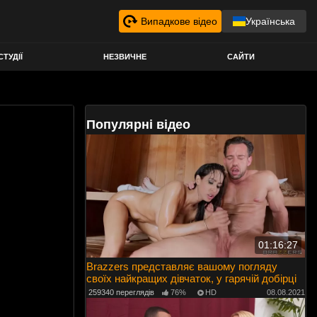
Випадкове відео
Українська
СТУДІЇ
НЕЗВИЧНЕ
САЙТИ
Популярні відео
01:16:27
Brazzers представляє вашому погляду
своїх найкращих дівчаток, у гарячій добірці
259340 переглядів
76%
HD
08.08.2021