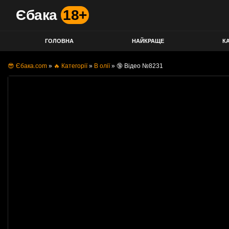
Єбака
18+
ГОЛОВНА
НАЙКРАЩЕ
КА
😎 Єбака.com
»
🔥 Категорії
»
В олії
»
🔞 Відео №8231