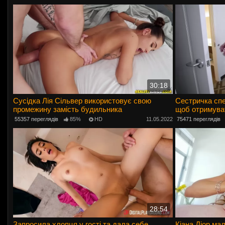
30:18
Сусідка Лія Сільвер використовує свою
Сестричка спе
промежину замість будильника
щоб отримуват
55357 переглядів
85%
HD
11.05.2022
75471 переглядів
28:54
Запросила хлопця у гості та дала себе
Кіана Діор ма