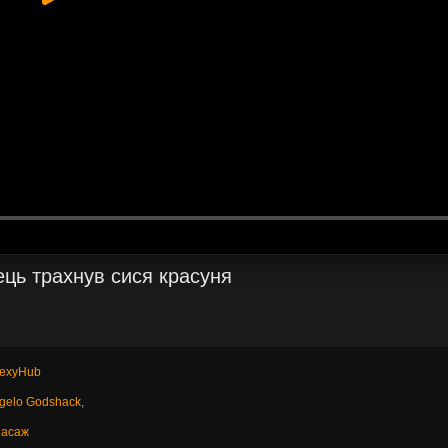
ець трахнув сися красуня
SexyHub
ngelo Godshack
,
Масаж