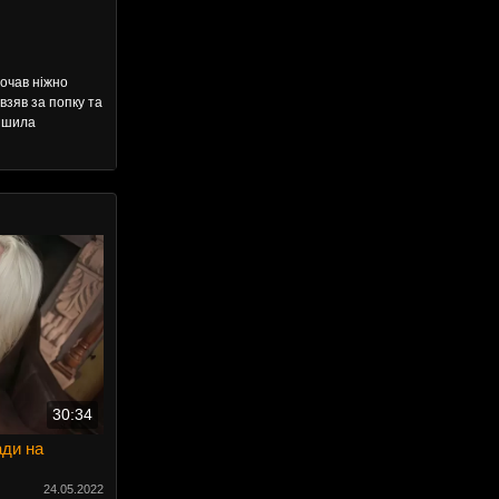
почав ніжно
взяв за попку та
рішила
30:34
ади на
24.05.2022