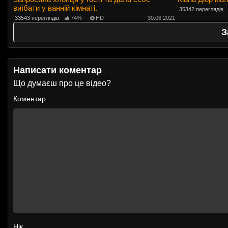
виїбати у ванній кімнаті.
35342 переглядів
33543 переглядів
74%
HD
30.06.2021
З
Написати коментар
Що думаєш про це відео?
Коментар
Нік