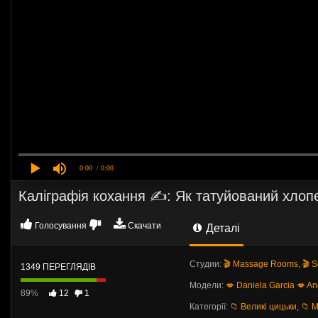
0:00
/ 0:00
Каліграфія кохання ✍️: Як татуйований хлоп
Голосування
Скачати
Деталі
Студии:
🎬 Massage Rooms
,
🎬 
1349 ПЕРЕГЛЯДІВ
Модели:
💋 Daniela Garcia
💋 A
89%
12
1
Категорії:
📁 Великі цицьки
,
📁 