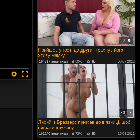
32:05
Прийшов у гості до друга і трахнув його
хтиву мамку
194717 переглядів
80%
HD
08.07.2022
33:47
Лисий із Браззерс приїхав до в'язниці, щоб
виїбати дружину
191240 переглядів
73%
HD
15.09.2022