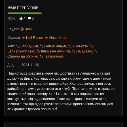
5546 ПЕРЕГЛЯДІВ
95%
4
0
Студии:
🎬 BANG
Модели:
💋 Kali Roses
,
💋 Vince Karter
Теги:
🏷️ Блондинки
,
🏷️ Голені кицьки
,
🏷️ У чоботях
,
🏷️
Вагінальний секс
,
🏷️ Кінчив на обличчя
,
🏷️ На дивані
,
🏷️
Сперма на обличчі
,
🏷️ Татуювання
Додано: 2024-11-20
Пишногруда красуня в коротких шортиках і з ланцюжком на шиї
дражнить Вінса Картера, сексуально виляючи своєю апетитною
дупою і пестячи вивалені пишні дійки. Хлопець знімає з неї весь
зайвий одяг, змушує відсмоктувати хуй. Після мінету він встромляє
величезний член в пизду Калі і трахкає її так жорстко, що очі
закочуються від задоволення. Її сиськи покриває сперма після
камшота, так що відео рясніє жорстким і пристрасним сексом для
всіх фанатів грубого порно 🍑💦.