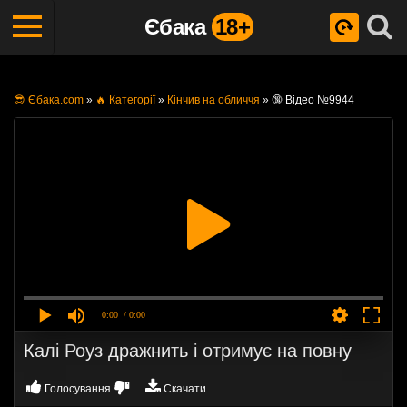
Єбака
18+
😎 Єбака.com
»
🔥 Категорії
»
Кінчив на обличчя
»
🔞 Відео №9944
0:00
/ 0:00
Калі Роуз дражнить і отримує на повну
Голосування
Скачати