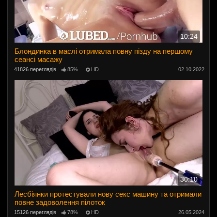
10:24
Блондинка в маслі отримала повну пізду на першому
сеансі масажу
41826 переглядів
85%
HD
02.10.2022
30:10
Лесбіянки протестували нову секс машину та отримали
повне задоволення пілоток
15126 переглядів
78%
HD
26.05.2024