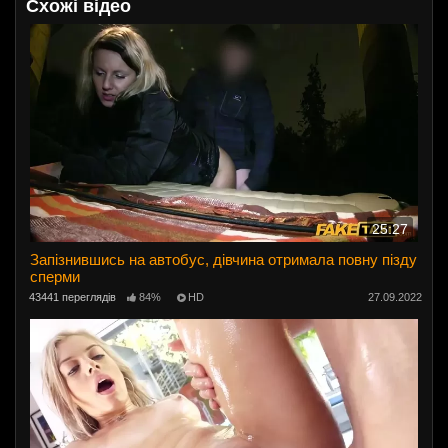
Схожі відео
25:27
Запізнившись на автобус, дівчина отримала повну пізду
сперми
43441 переглядів
84%
HD
27.09.2022