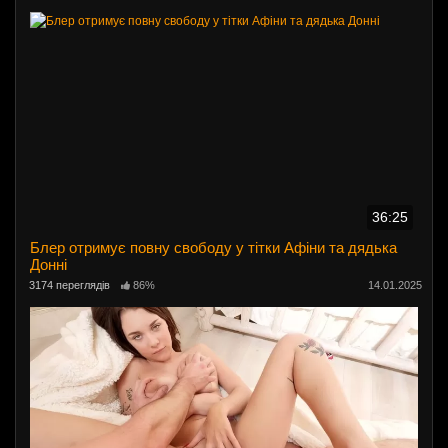
36:25
Блер отримує повну свободу у тітки Афіни та дядька
Донні
3174 переглядів
86%
14.01.2025