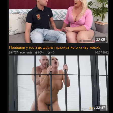
32:05
Прийшов у гості до друга і трахнув його хтиву мамку
194717 переглядів
80%
HD
08.07.2022
33:47