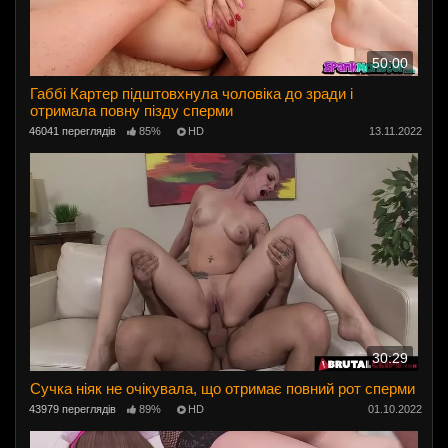
50:00
Габбі Картер підштовхнула чоловіка до зради і
отримала повну пізду сперми
46041 переглядів
85%
HD
13.11.2022
30:29
Сучка ніяк не очікувала, що отримає повний рот сперми
43979 переглядів
89%
HD
01.10.2022