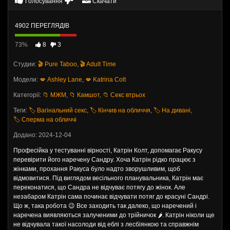
Голосування
Скачати
4902 ПЕРЕГЛЯДІВ
73%
8
3
Студии:
🎬 Pure Taboo
,
🎬 Adult Time
Модели:
💋 Ashley Lane
,
💋 Katrina Colt
Категорії:
📁 МЖМ
,
📁 Камшот
,
📁 Секс втрьох
Теги:
🏷️ Вагінальний секс
,
🏷️ Кінчив на обличчя
,
🏷️ На дивані
,
🏷️ Сперма на обличчі
Додано: 2024-12-04
Професійка у тестуванні вірності, Катрін Колт, допомагає Ракусу
перевірити його наречену Сандру. Хоча Катрін рідко працює з
жінками, прохання Ракуса було надто зворушливим, щоб
відмовитися. Під виглядом весільного планувальника, Катрін має
переконатися, що Сандра не відчуває потягу до жінок. Але
незабаром Катрін сама починає відчувати потяг до красуні Сандрі.
Що ж, така робота 😉 Все заходить так далеко, що наречений і
наречена виявляються залученими до трійничок 🌶️. Катрін ніколи ще
не відчувала такої насолоди від еблі з лесбіянкою та справжнім