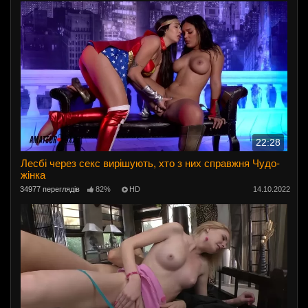
22:28
Лесбі через секс вирішують, хто з них справжня Чудо-
жінка
34977 переглядів
82%
HD
14.10.2022