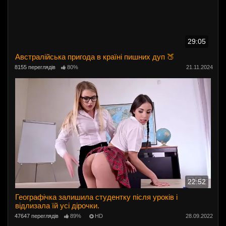
29:05
Австралійська пригода в країні пишних дуп 🍑
8155 переглядів
80%
21.11.2024
22:52
Географічка залишила студентку після уроків і
відлизала їй усі дірочки.
47647 переглядів
89%
HD
28.09.2022