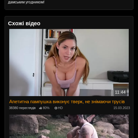
дамським угодником!
Схожі відео
11:44
Апетитна пампушка виконує тверк, не знімаючи трусів
38380 переглядів
80%
HD
15.03.2023