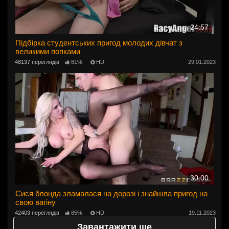
24:57
Підбірка студентських пригод молодих дівчат з
великими попками
48137 переглядів
81%
HD
29.01.2023
30:00
Сися блонда зламалася на дорозі і знайшла пригод на
свою вагіну
42403 переглядів
85%
HD
19.11.2023
Завантажити ще