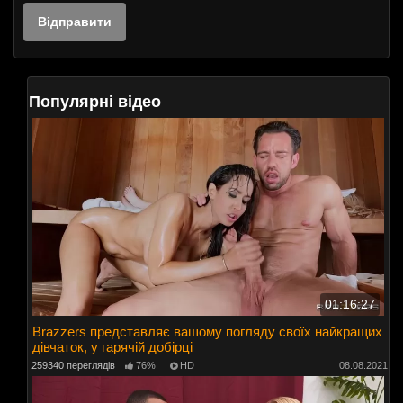
Популярні відео
01:16:27
Brazzers представляє вашому погляду своїх найкращих
дівчаток, у гарячій добірці
259340 переглядів
76%
HD
08.08.2021