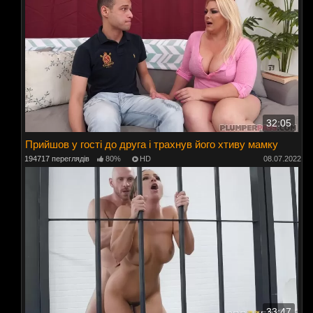
32:05
Прийшов у гості до друга і трахнув його хтиву мамку
194717 переглядів
80%
HD
08.07.2022
33:47