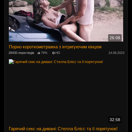
26:08
Порно короткометражка з інтригуючим кінцем
28430 переглядів
79%
HD
14.08.2023
32:58
Гарячий секс на дивані: Стелла Блісс та її порятунок!