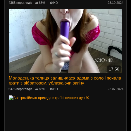
4363 переглядів
83%
HD
28.10.2024
17:50
Молоденька телиця залишилася вдома в соло і почала
грати з вібратором, ублажаючи вагіну
6476 переглядів
88%
HD
22.07.2024