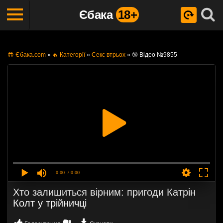
Єбака
18+
😎 Єбака.com
»
🔥 Категорії
»
Секс втрьох
»
🔞 Відео №9855
0:00
/ 0:00
Хто залишиться вірним: пригоди Катрін
Колт у трійничці