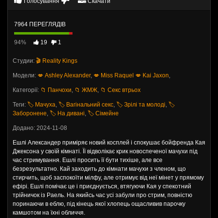
Голосування
Скачати
7964 ПЕРЕГЛЯДІВ
94%
19
1
Студии:
🎬 Reality Kings
Модели:
💋 Ashley Alexander
,
💋 Miss Raquel
💋 Kai Jaxon
,
Категорії:
📁 Панчохи
,
📁 ЖМЖ
,
📁 Секс втрьох
Теги:
🏷️ Мачуха
,
🏷️ Вагінальний секс
,
🏷️ Зрілі та молоді
,
🏷️
Заборонене
,
🏷️ На дивані
,
🏷️ Сімейне
Додано: 2024-11-08
Ешлі Александер приміряє новий косплей і спокушає бойфренда Кая
Джексона у своїй кімнаті. Її відволікає крик новоспеченої мачухи під
час стримування. Ешлі просить її бути тихіше, але все
безрезультатно. Кай заходить до кімнати мачухи з членом, що
стирчить, щоб заспокоїти мілфу, але отримує від неї мінет у прямому
ефірі. Ешлі помічає це і приєднується, втягуючи Кая у спекотний
трійничок із Раель. На якийсь час усі забули про стрим, повністю
поринаючи в еблю, під кінець якої хлопець ощасливив парочку
камшотом на їхні обличчя.