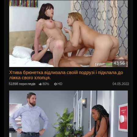
43:56
Хтива брюнетка відлизала своїй подрузі і підклала до
ліжка свого хлопця.
51898 переглядів
80%
HD
04.05.2022