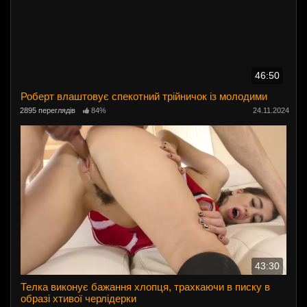
46:50
Роберт влаштовує спекотний трійничок із молодими
2895 переглядів
84%
24.11.2024
43:30
Телка виконує бажання хлопця, трахкаючи в писку в
образі хтивої черлідерки