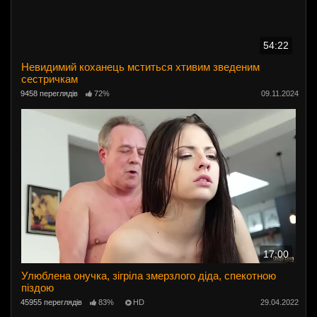
54:22
Невидимий коханець мститься хтивим зведеним
сестричкам
9458 переглядів
72%
09.11.2024
17:00
Улюблена онучка, зігріла змерзлого діда, спекотною
піздою
45955 переглядів
83%
HD
29.04.2022