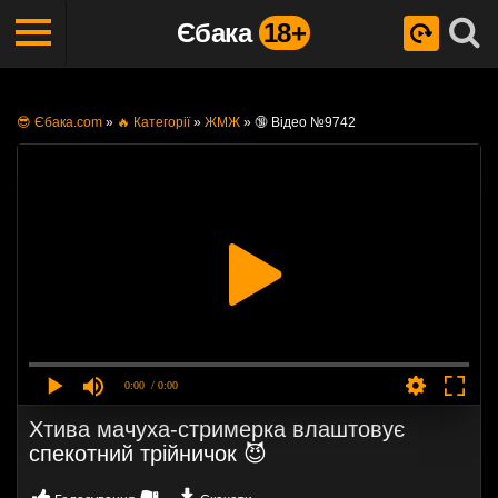
Єбака
18+
😎 Єбака.com
»
🔥 Категорії
»
ЖМЖ
»
🔞 Відео №9742
0:00
/ 0:00
Хтива мачуха-стримерка влаштовує
спекотний трійничок 😈