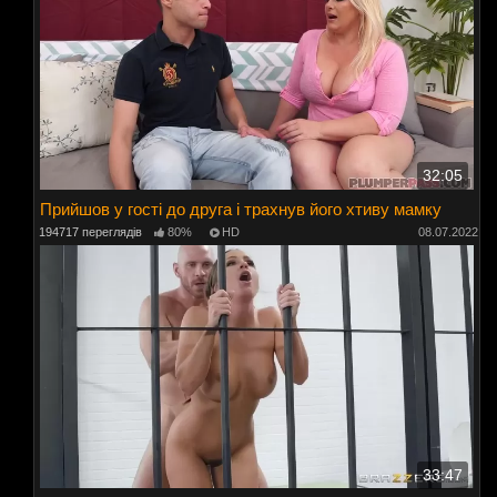
32:05
Прийшов у гості до друга і трахнув його хтиву мамку
194717 переглядів
80%
HD
08.07.2022
33:47