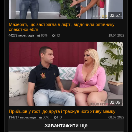
32:57
Мазераті, що застрягла в ліфті, віддячила рятівнику
спекотної еблі
44272 переглядів
85%
HD
19.04.2022
32:05
Прийшов у гості до друга і трахнув його хтиву мамку
194717 переглядів
80%
HD
08.07.2022
Завантажити ще