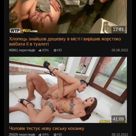
12:01
Хлопець знайшов дешевку в місті і вирішив жорстоко
виїбати її в туалеті
46861 переглядів
83%
HD
05.08.2022
41:09
Чоловік тестує нову сиську коханку
35828 переглядів
84%
HD
08.10.2022