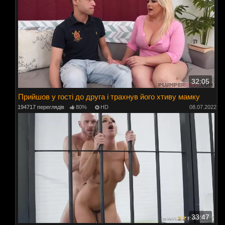
32:05
Прийшов у гості до друга і трахнув його хтиву мамку
194717 переглядів
80%
HD
08.07.2022
33:47