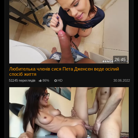
26:45
Любителька членів сися Пета Дженсен веде осілий
спосіб життя
51145 переглядів
86%
HD
30.06.2022