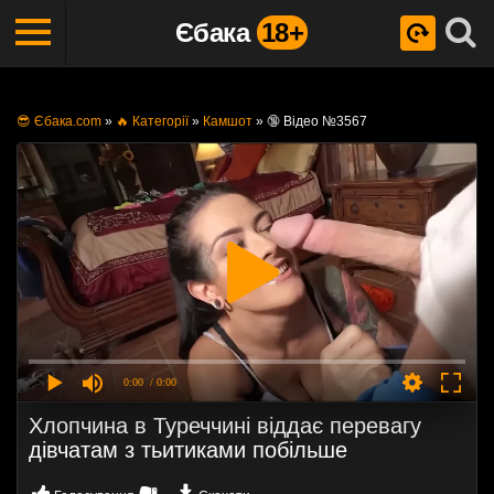
Єбака
18+
😎 Єбака.com
»
🔥 Категорії
»
Камшот
»
🔞 Відео №3567
0:00
/ 0:00
Хлопчина в Туреччині віддає перевагу
дівчатам з тьитиками побільше