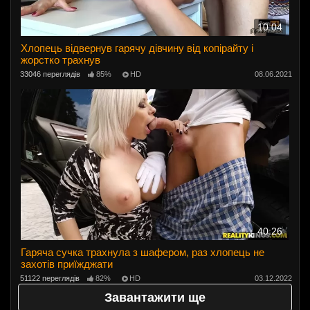
10:04
Хлопець відвернув гарячу дівчину від копірайту і
жорстко трахнув
33046 переглядів
85%
HD
08.06.2021
40:26
Гаряча сучка трахнула з шафером, раз хлопець не
захотів приїжджати
51122 переглядів
82%
HD
03.12.2022
Завантажити ще