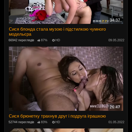
34:37
Сися блонда стала музою і підстилкою чумного
модельєра
66942 переглядів
87%
HD
09.05.2022
26:47
Сися брюнетку трахнув друг і подруга іграшкою
52744 переглядів
83%
HD
01.05.2022