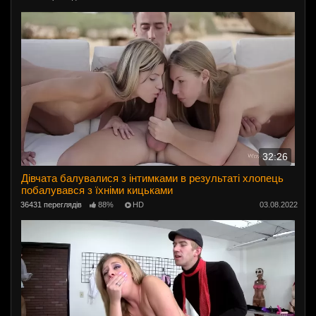
32:26
Дівчата балувалися з інтимками в результаті хлопець
побалувався з їхніми кицьками
36431 переглядів
88%
HD
03.08.2022