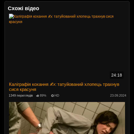
Схожі відео
24:18
Каліграфія кохання ✍️: татуйований хлопець трахнув
сися красуня
1349 переглядів
89%
HD
23.09.2024