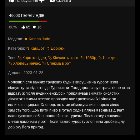
Голосування
Скачати
46003 ПЕРЕГЛЯДІВ
80%
65
16
Модели:
💋 Katrina Jade
Категорії:
📁 Камшот
,
📁 Добірки
Теги:
🏷️ Короткі відео
,
🏷️ Кінчають в рот
,
🏷️ 1080p
,
🏷️ Швидке
,
🏷️ Хлопець кінчає
,
🏷️ Сперма в рот
Додано: 2023-01-28
Чоловік після важких трудових буднів вирушив на курорт, взяв
відпустку та відлетів до Туреччини. Там дарма часу втрачати не став і
відразу ж після нудних екскурсій попрямував знімати сисястих
дівчаток з якими весело проводив час трахкаючи їх і чіпаю за
величезні цицьки. Хлопець не став обмежуватися парою дівок і
замість того, щоб пити пиво в готелі ходив пляжем і знімав дівчат
влаштувавши собі справжній секс туризм. Після сексу хлопчина
кінчав дамочкам у рот. Після такого курорту хлопчина зробив цілу
добірку його пригод.