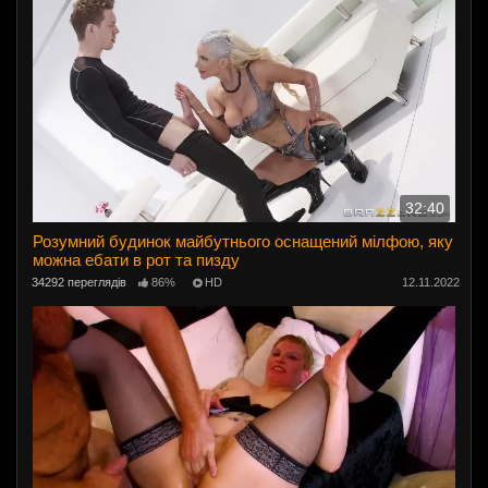
32:40
Розумний будинок майбутнього оснащений мілфою, яку
можна ебати в рот та пизду
34292 переглядів
86%
HD
12.11.2022