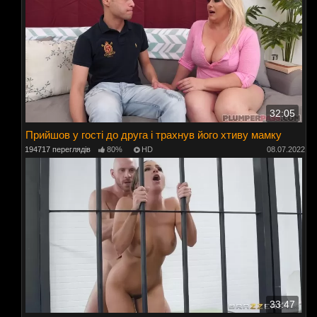
32:05
Прийшов у гості до друга і трахнув його хтиву мамку
194717 переглядів
80%
HD
08.07.2022
33:47