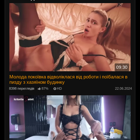
09:30
Молода покоївка відволіклася від роботи і поїбалася в
пизду з хазяїном будинку
8398 переглядів
87%
HD
22.06.2024