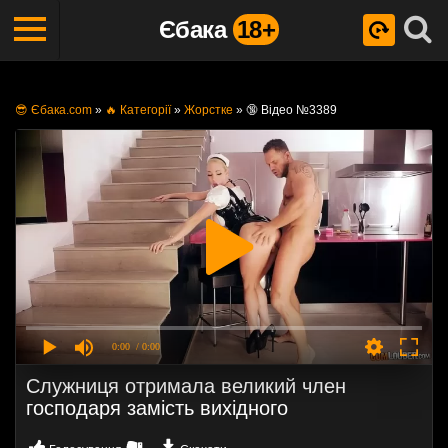
Єбака
18+
😎 Єбака.com
»
🔥 Категорії
»
Жорстке
»
🔞 Відео №3389
0:00
/ 0:00
Служниця отримала великий член
господаря замість вихідного