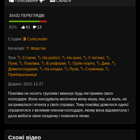
Голосування
Скачати
35432 ПЕРЕГЛЯДІВ
82%
61
13
Студии:
🎬 CumLouder
Категорії:
📁 Жорстке
Теги:
🏷️ Стоячи
,
🏷️ На роботі
,
🏷️ На кухні
,
🏷️ У латексі
,
🏷️
Пухкі
,
🏷️ Покоївка
,
🏷️ В уніформі
,
🏷️ Грубе порно
,
🏷️ Дике
,
🏷️
Домогосподарки
,
🏷️ На сходах
,
🏷️ Пухкі
,
🏷️ Служниця
,
🏷️
Прибиральниця
Додано: 2022-12-27
Покоївка не носить трусиків і виконує будь-які примхи свого
господаря. Вона нагодувала молочком жінку-кішку, яка, на жаль, не
затрималася і втекла у своїх справах. Тому покоївці довелося однієї
справлятися з великим членом господаря, якому вона відсмоктала і
дала виїбати свою пизденку і покінчити личко.
Схожі відео