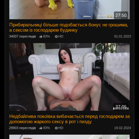
27:50
Прибиральниці більше подобається бонус не грошима,
а сексом із господарем будинку
34007 переглядів
83%
HD
01.01.2023
37:05
Недбайлива покоївка вибачається перед господарем за
допомогою жаркого сексу в рот і пизду
29903 переглядів
83%
HD
19.02.2024