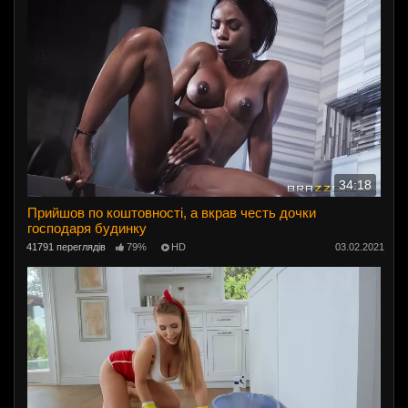
34:18
Прийшов по коштовності, а вкрав честь дочки
господаря будинку
41791 переглядів
79%
HD
03.02.2021