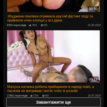
30:30
Збуджена покоївка отримала крутий фістинг пізді та
прийняла член хлопця у всі дірки
8383 переглядів
79%
HD
01.05.2024
09:19
Мачуха-латинка робила прибирання в наряді повії, а
пасинок не витримав і витяг член зі штанів!
17802 переглядів
71%
HD
15.07.2024
Завантажити ще