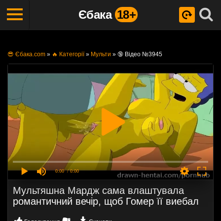
Єбака
18+
😎 Єбака.com
»
🔥 Категорії
»
Мульти
»
🔞 Відео №3945
0:00
/ 0:00
Мультяшна Мардж сама влаштувала
романтичний вечір, щоб Гомер її виебал