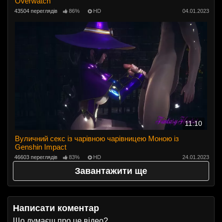
Overwatch
43504 переглядів
86%
HD
04.01.2023
11:10
Вуличний секс із чарівною чарівницею Моною із
Genshin Impact
46603 переглядів
83%
HD
24.01.2023
Завантажити ще
Написати коментар
Що думаєш про це відео?