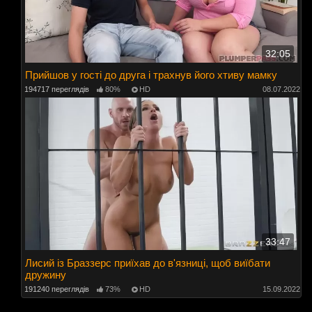
32:05
Прийшов у гості до друга і трахнув його хтиву мамку
194717 переглядів
80%
HD
08.07.2022
33:47
Лисий із Браззерс приїхав до в'язниці, щоб виїбати
дружину
191240 переглядів
73%
HD
15.09.2022