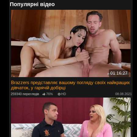
Популярні відео
01:16:27
Brazzers представляє вашому погляду своїх найкращих
дівчаток, у гарячій добірці
259340 переглядів
76%
HD
08.08.2021