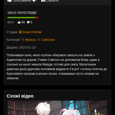
Голосування
Скачати
28015 ПЕРЕГЛЯДІВ
88%
40
5
Студии:
🎬 Drawn Hentai
Категорії:
📁 Мульти
,
📁 Сімпсони
Додано: 2023-01-10
Побачивши сина, якого хуліган збирався скинути на землю з
будиночка на дереві, Гомер Сімпсон не допомагав йому, адже в
спальні на нього чекала Мардж, готова для сексу. Мультяшна
дамочка дала дурному чоловікові віддерти її в рот і голену пілотку до
бурхливого оргазму в різних позах, отримавши густу сперму на
обличчя.
Схожі відео