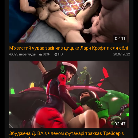
02:11
М'язистий чувак закінчив цицьки Лари Крофт після еблі
40695 переглядів
81%
HD
20.07.2022
02:47
Збуджена Д. ВА з членом футанарі трахкає Трейсер з