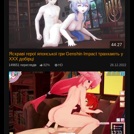
44:27
Яскраві герої японської гри Genshin Impact трахкають у
ХХХ добірці
149651 переглядів
82%
HD
26.12.2022
13:33