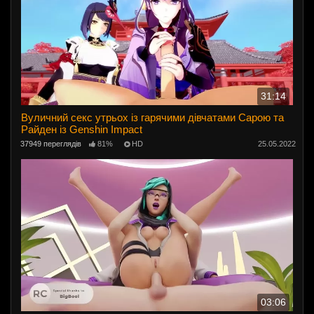
31:14
Вуличний секс утрьох із гарячими дівчатами Сарою та
Райден із Genshin Impact
37949 переглядів
81%
HD
25.05.2022
03:06