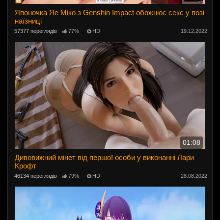
Японочка Яе Міко з Genshin Impact обожнює секс у позі
наїзниці
57377 переглядів
77%
HD
19.12.2022
01:08
Дивовижний мінет від першої особи у виконанні Лари
Крофт
46134 переглядів
79%
HD
28.08.2022