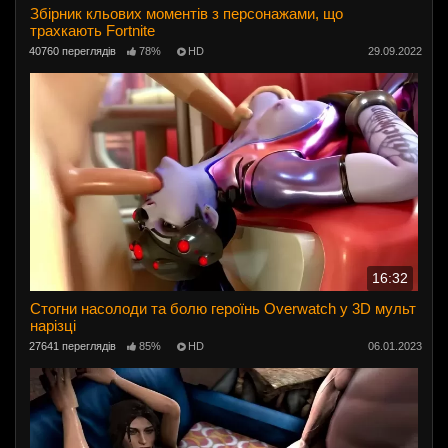
Збірник кльових моментів з персонажами, що
трахкають Fortnite
40760 переглядів
78%
HD
29.09.2022
16:32
Стогни насолоди та болю героїнь Overwatch у 3D мульт
нарізці
27641 переглядів
85%
HD
06.01.2023