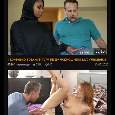
36:15
Гарненько трахнув тугу пізду чорношкірої мусульманки
45264 переглядів
83%
HD
13.05.2023