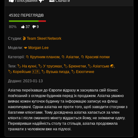
Голосування
Скачати
45302 ПЕРЕГЛЯДІВ
80%
37
9
Студии:
🎬 Team Skeet Network
Модели:
💋 Morgan Lee
Категорії:
📁 Крупним планом
,
📁 Азіатки
,
📁 Красиві попки
Теги:
🏷️ На кухні
,
🏷️ У трусиках
,
🏷️ Брюнетки
,
🏷️ Азіатське 🌏
,
🏷️ Корейське 🇰🇷
,
🏷️ Вузька пизда
,
🏷️ Екзотичне
Додано: 2023-01-13
Азіатка переїхавши до Європи відразу ж заснувала свій бізнес
пов'язаний з оглядом будинків перед їх продажем. Азіатка уважно
вивчає кожен куточок будинку та інформацію записує на флеш
накопичувачі. Однак азіатка не проти того, щоб заводити стосунки з
багатими клієнтами. Тому досвідчена азіатка хапається за член
клієнта і після смачного мінету віддається йому, не знімаючи одягу.
Перевіривши надійність столу та стільців, азіатка продовжила
трахкати з чоловіком вже на підлозі.