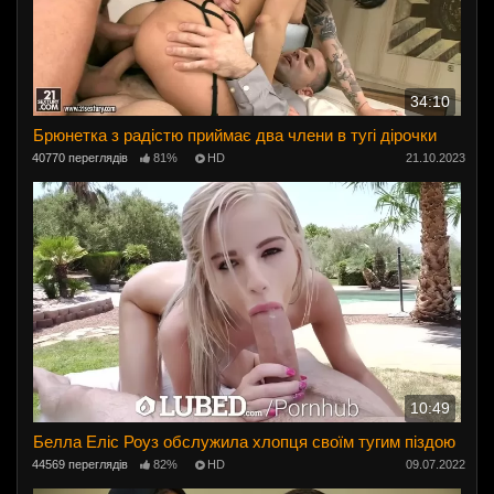
34:10
Брюнетка з радістю приймає два члени в тугі дірочки
40770 переглядів
81%
HD
21.10.2023
10:49
Белла Еліс Роуз обслужила хлопця своїм тугим піздою
44569 переглядів
82%
HD
09.07.2022