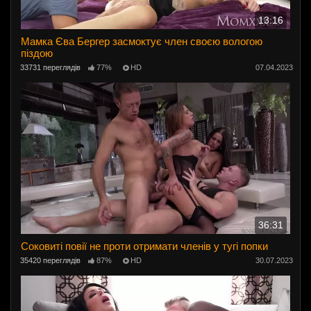
13:16
Мамка Єва Бергер засмоктує член своєю вологою
піздою
33731 переглядів
77%
HD
07.04.2023
36:31
Соковиті повії не проти отримати членів у тугі попки
35420 переглядів
87%
HD
30.07.2023