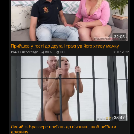
32:05
Прийшов у гості до друга і трахнув його хтиву мамку
194717 переглядів
80%
HD
08.07.2022
33:47
Лисий із Браззерс приїхав до в'язниці, щоб виїбати
дружину