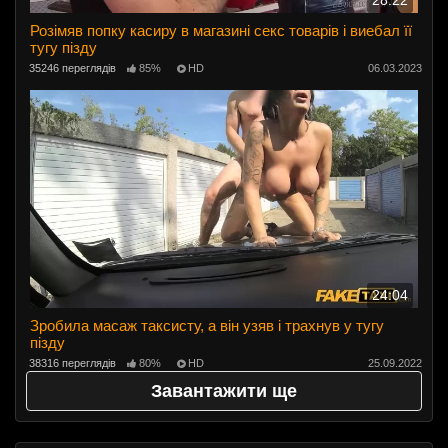
28:22
Розімяв попку касиру в магазині секс товарів і виебал її
тугу пізду
35246 переглядів
85%
HD
06.03.2023
24:04
Зробила масаж таксисту, а він узяв і трахнув у тугу
пізду
38316 переглядів
80%
HD
25.09.2022
Завантажити ще