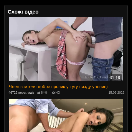
Схожі відео
31:19
Член вчителя добре проник у тугу пизду учениці
46722 переглядів
84%
HD
15.09.2022