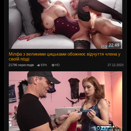
22:49
Мілфа з великими цицьками обожнює відчуття члена у
своїй пізді
21796 переглядів
83%
HD
27.12.2023