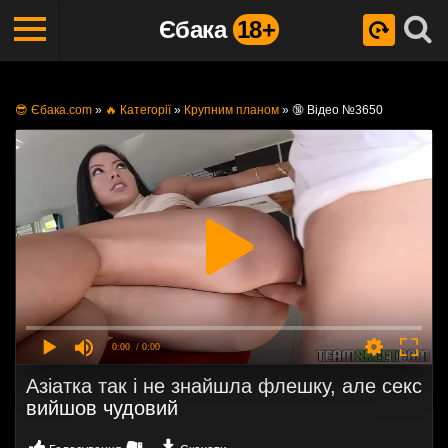
Єбака
18+
😎 Єбака.com
»
🔥 Категорії
»
Крупним планом
»
🔞 Відео №3650
0:00
/ 0:00
Азіатка так і не знайшла флешку, але секс
вийшов чудовий