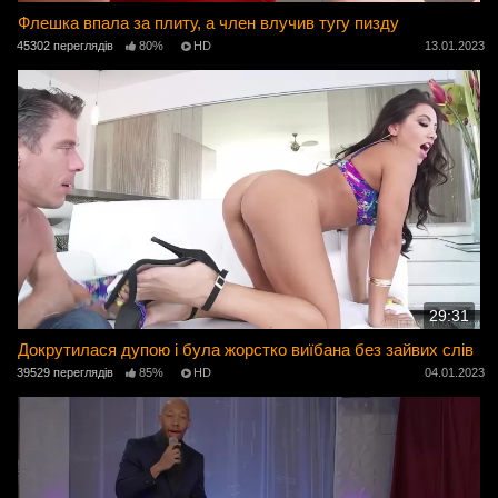
Флешка впала за плиту, а член влучив тугу пизду
45302 переглядів
80%
HD
13.01.2023
29:31
Докрутилася дупою і була жорстко виїбана без зайвих слів
39529 переглядів
85%
HD
04.01.2023