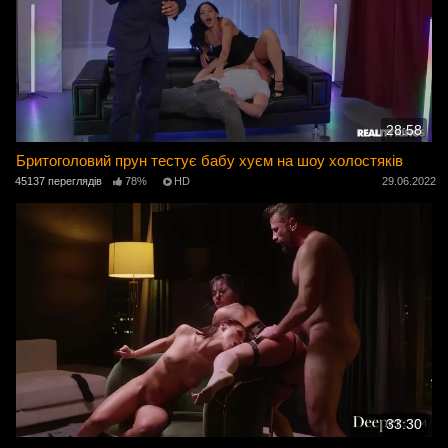
28:58
Бритоголовий прун тестує бабу хуєм на шоу холостяків
45137 переглядів
78%
HD
29.06.2022
33:30