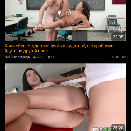
32:05
Коли ебеш студентку прямо в аудиторії, всі проблеми
йдуть на другий план
36837 переглядів
76%
HD
18.01.2023
26:20