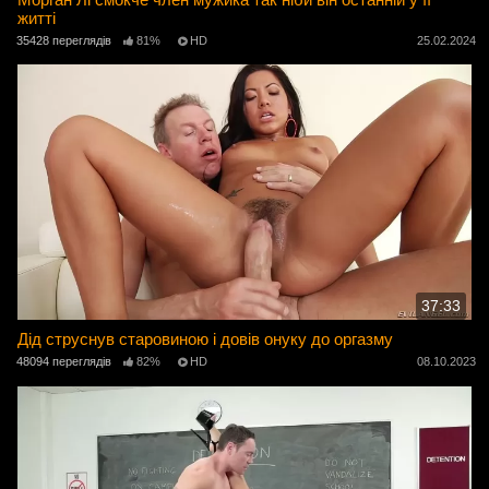
житті
35428 переглядів
81%
HD
25.02.2024
37:33
Дід струснув старовиною і довів онуку до оргазму
48094 переглядів
82%
HD
08.10.2023