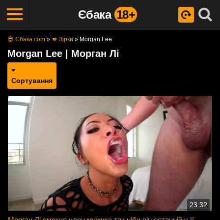
Єбака
18+
😎 Єбака.com
»
💋 Зірки
»
Morgan Lee
Morgan Lee | Морган Лі
Сортування
23:32
Морган Лі смокче член мужика так ніби він останній у її