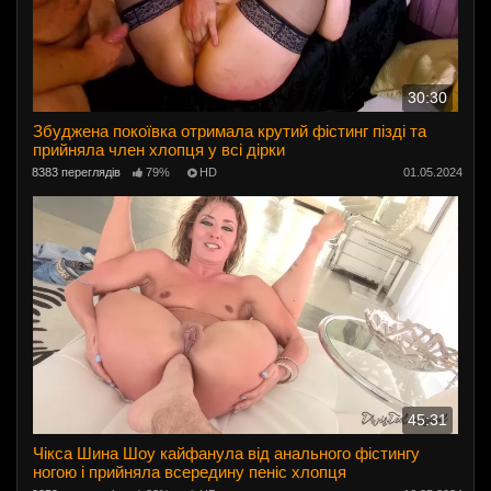
30:30
Збуджена покоївка отримала крутий фістинг пізді та
прийняла член хлопця у всі дірки
8383 переглядів
79%
HD
01.05.2024
45:31
Чікса Шина Шоу кайфанула від анального фістингу
ногою і прийняла всередину пеніс хлопця