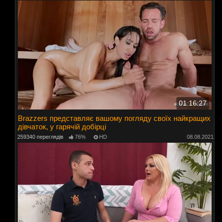
01:16:27
Brazzers представляє вашому погляду своїх найкращих
дівчаток, у гарячій добірці
259340 переглядів
76%
HD
08.08.2021