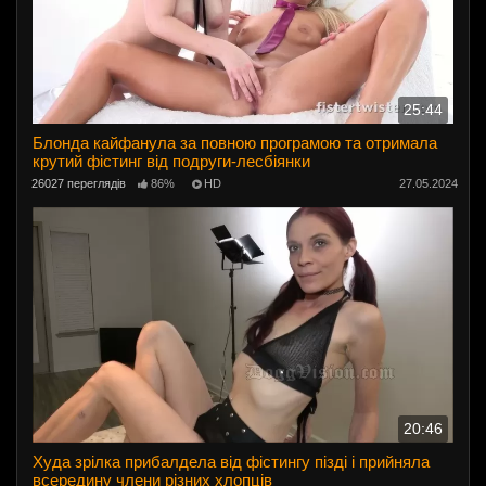
25:44
Блонда кайфанула за повною програмою та отримала
крутий фістинг від подруги-лесбіянки
26027 переглядів
86%
HD
27.05.2024
20:46
Худа зрілка прибалдела від фістингу пізді і прийняла
всередину члени різних хлопців