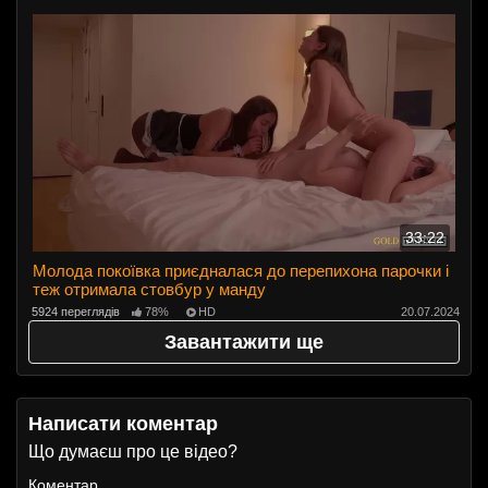
33:22
Молода покоївка приєдналася до перепихона парочки і
теж отримала стовбур у манду
5924 переглядів
78%
HD
20.07.2024
Завантажити ще
Написати коментар
Що думаєш про це відео?
Коментар