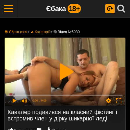
Єбака
18+
😎 Єбака.com
»
🔥 Категорії
»
🔞 Відео №6080
0:00
/ 0:00
Кавалер подивився на класний фістинг і
встромив член у дірку шикарної леді