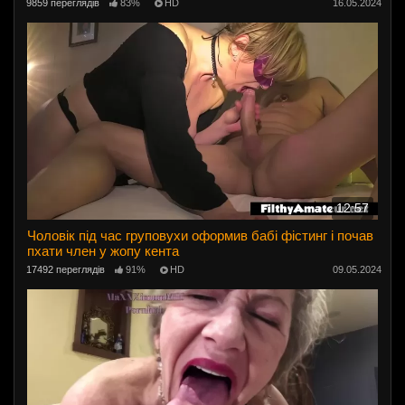
9859 переглядів
83%
HD
16.05.2024
12:57
Чоловік під час груповухи оформив бабі фістинг і почав
пхати член у жопу кента
17492 переглядів
91%
HD
09.05.2024