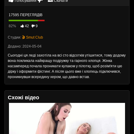
Голосування
Скачати
17595 ПЕРЕГЛЯДІВ
82%
42
9
Студии:
🎬 Smut Club
Додано: 2024-05-04
Сьогодні ця леді захотіла на всі сто відсотків утішитися, тому додому
вона покликала найкращу подружку та гарного хлопця. Жінка
насамперед почала проникати кулаком у пілотку, щоб розім'яти цю
дірку і оформити фістинг. А після цього вже і хлопець підключився,
проникнувши всередину хером, що давно встав.
Схожі відео