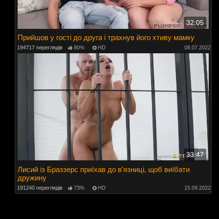
32:05
Прийшов у гості до друга і трахнув його хтиву мамку
194717 переглядів
80%
HD
08.07.2022
33:47
Лисий із Браззерс приїхав до в'язниці, щоб виїбати
дружину
191240 переглядів
73%
HD
15.09.2022