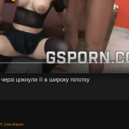
 черзі цокнули її в широку пілотку
📁 Секс втрьох