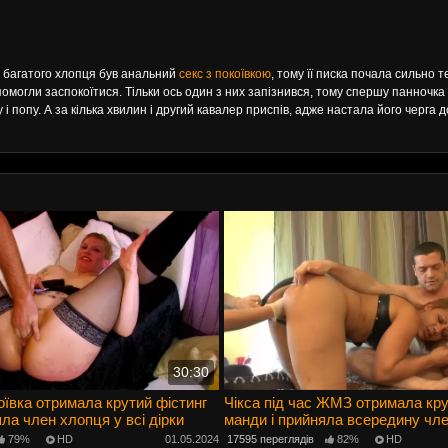
 у багатого хлопця був анальний
секс з покоївкою
, тому її писка почала сильно 
помогли заспокоїтися. Тільки ось один з них запізнився, тому спершу панночк
 і попу. А за кілька хвилин і другий кавалер приспів, адже настала його черга 
30:30
ївка отримала крутий фістинг
Чікса під час ЖМЗ отримала кру
яла член хлопця у всі дірки
манди і прийняла всередину чл
79%
HD
01.05.2024
17595 переглядів
82%
HD