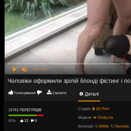
0:00
/ 0:00
Чоловіки оформили зрілій блонді фістинг і по
Голосування
Скачати
Деталі
Студии:
🎬 GS Porn
22761 ПЕРЕГЛЯДІВ
Модели:
💋 Choky Ice
80%
33
9
Категорії:
📁 МЖМ
,
📁 Панчохи
,