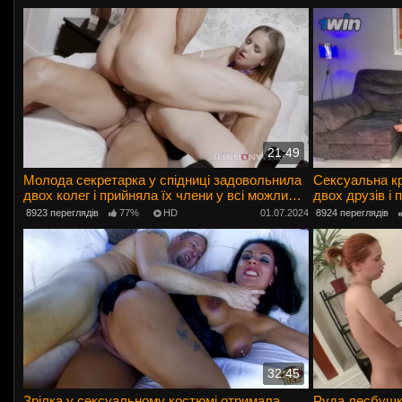
21:49
Молода секретарка у спідниці задовольнила
Сексуальна кр
двох колег і прийняла їх члени у всі можливі
двох друзів і
щілини
члени у манд
8923 переглядів
77%
HD
01.07.2024
8924 переглядів
32:45
Зрілка у сексуальному костюмі отримала
Руда лесбушк