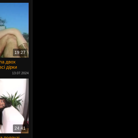
19:27
ла двох
всі дірки
13.07.2024
24:41
а подрузі