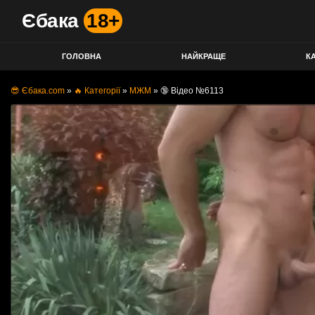
Єбака
18+
ГОЛОВНА
НАЙКРАЩЕ
КА
😎 Єбака.com
»
🔥 Категорії
»
МЖМ
»
🔞 Відео №6113