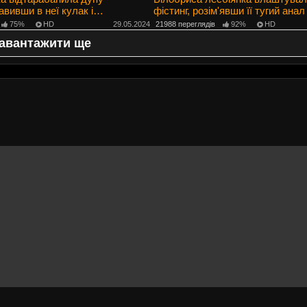
авивши в неї кулак і
фістинг, розім'явши її тугий ана
тий фістинг.
75%
HD
29.05.2024
21988 переглядів
92%
HD
авантажити ще