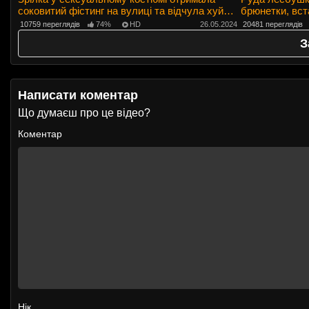
соковитий фістинг на вулиці та відчула хуй
брюнетки, вст
мужика у всіх дірках
оформивши кру
10759 переглядів
74%
HD
26.05.2024
20481 переглядів
З
Написати коментар
Що думаєш про це відео?
Коментар
Нік