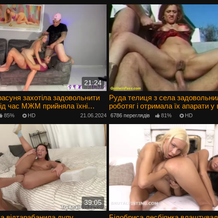
21:24
асуня захотіла задовольнити
Руда телиця з села задовольни
 під час МЖМ прийняла їхні
роботяг і отримала їх апарати у 
у
85%
HD
21.06.2024
6786 переглядів
81%
HD
39:05
а відтарабанила дупу
Білобриса лесбіянка влаштувал