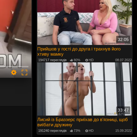
32:05
Прийшов у гості до друга і трахнув його
хтиву мамку
194717 переглядів
80%
HD
08.07.2022
33:47
Лисий із Браззерс приїхав до в'язниці, щоб
виїбати дружину
191240 переглядів
73%
HD
15.09.2022