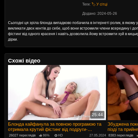
Теги:
🏷️ У сітці
Додано: 2024-05-26
Сьогодні ця зріла блонда випадково побачила в інтернеті ролик, в якому
викликати двох кентів до себе, щоб вони встромили члени всередину і до
фістинг від одного красеня і навіть дозволила йому встромити хуй в кицьку
дірки.
Схожі відео
25:44
Блонда кайфанула за повною програмою та
Збуджена поко
отримала крутий фістинг від подруги-
пізді та прийн
лесбіянки
26027 переглядів
86%
HD
27.05.2024
8383 переглядів