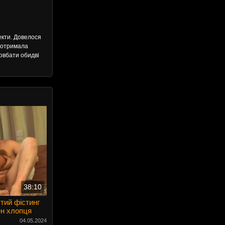
текти. Довелося
а отримала
довбати обидві
38:10
тий фістинг
ен хлопця
04.05.2024