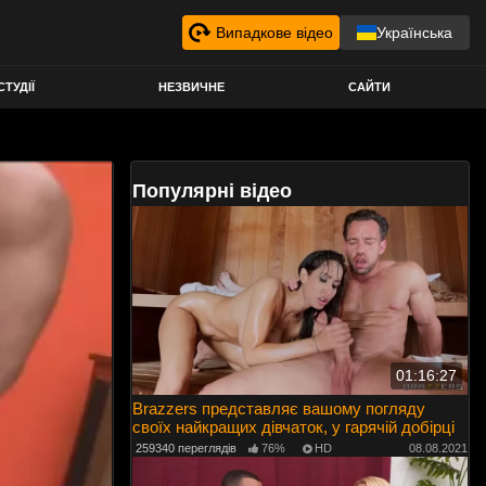
Випадкове відео
Українська
СТУДІЇ
НЕЗВИЧНЕ
САЙТИ
Популярні відео
01:16:27
Brazzers представляє вашому погляду
своїх найкращих дівчаток, у гарячій добірці
259340 переглядів
76%
HD
08.08.2021