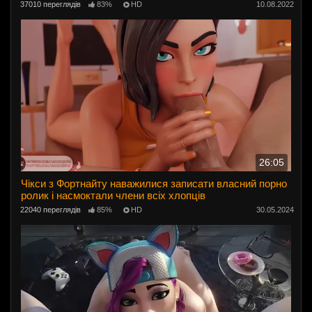
37010 переглядів
83%
HD
10.08.2022
26:05
Чікси з Фортнайту наважилися записати власний порно
ролик і насмоктали члени всіх хлопців
22040 переглядів
85%
HD
30.05.2024