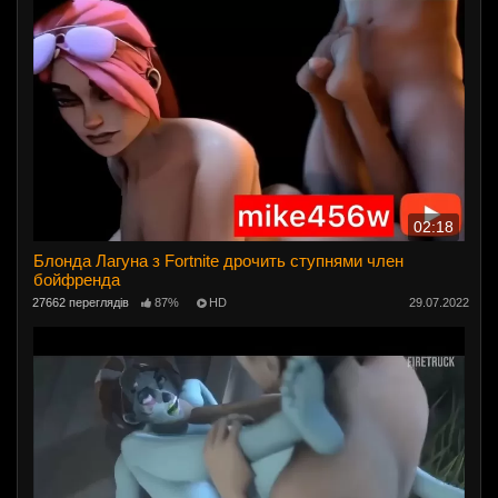
02:18
Блонда Лагуна з Fortnite дрочить ступнями член
бойфренда
27662 переглядів
87%
HD
29.07.2022