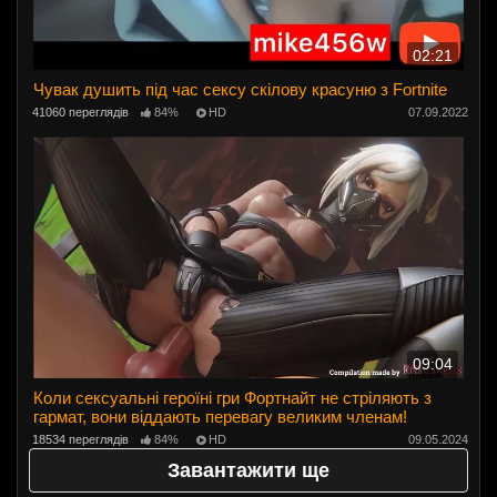
02:21
Чувак душить під час сексу скілову красуню з Fortnite
41060 переглядів
84%
HD
07.09.2022
09:04
Коли сексуальні героїні гри Фортнайт не стріляють з
гармат, вони віддають перевагу великим членам!
18534 переглядів
84%
HD
09.05.2024
Завантажити ще