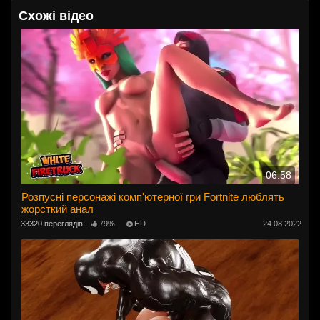
Схожі відео
06:58
Розпусні персонажі комп'ютерної гри Fortnite люблять
жорсткий анал
33320 переглядів
79%
HD
24.08.2022