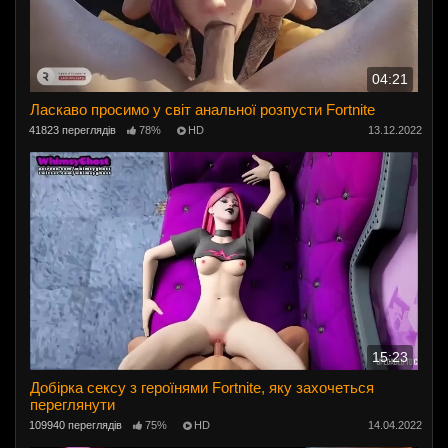
04:21
Ласкаво просимо у світ анальної розпусти Fortnite
41823 переглядів
78%
HD
13.12.2022
15:23
Добірка сексу з героїнями Fortnite, яку захочеться
переглянути
109940 переглядів
75%
HD
14.04.2022