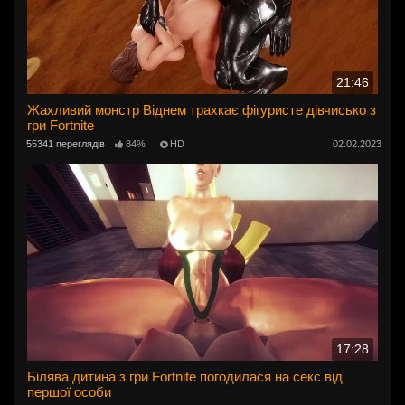
21:46
Жахливий монстр Віднем трахкає фігуристе дівчисько з
гри Fortnite
55341 переглядів
84%
HD
02.02.2023
17:28
Білява дитина з гри Fortnite погодилася на секс від
першої особи