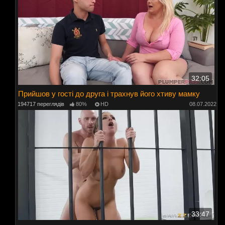
32:05
Прийшов у гості до друга і трахнув його хтиву мамку
194717 переглядів
80%
HD
08.07.2022
33:47