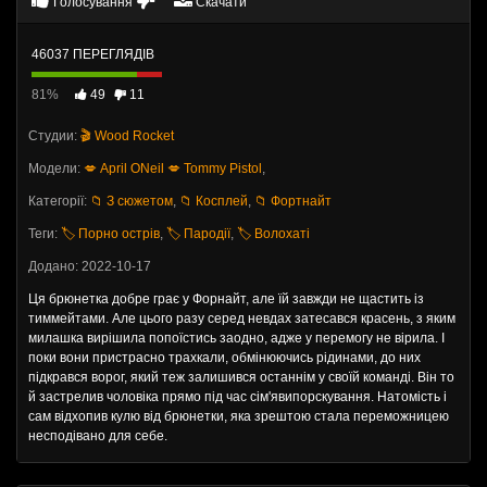
Голосування
Скачати
46037 ПЕРЕГЛЯДІВ
81%
49
11
Студии:
🎬 Wood Rocket
Модели:
💋 April ONeil
💋 Tommy Pistol
,
Категорії:
📁 З сюжетом
,
📁 Косплей
,
📁 Фортнайт
Теги:
🏷️ Порно острів
,
🏷️ Пародії
,
🏷️ Волохаті
Додано: 2022-10-17
Ця брюнетка добре грає у Форнайт, але їй завжди не щастить із
тиммейтами. Але цього разу серед невдах затесався красень, з яким
милашка вирішила попоїстись заодно, адже у перемогу не вірила. І
поки вони пристрасно трахкали, обмінюючись рідинами, до них
підкрався ворог, який теж залишився останнім у своїй команді. Він то
й застрелив чоловіка прямо під час сім'явипорскування. Натомість і
сам відхопив кулю від брюнетки, яка зрештою стала переможницею
несподівано для себе.