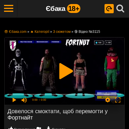
Єбака
18+
😎 Єбака.com
»
🔥 Категорії
»
З сюжетом
»
🔞 Відео №3115
0:00
/ 0:00
Довелося смоктати, щоб перемогти у
Фортнайт