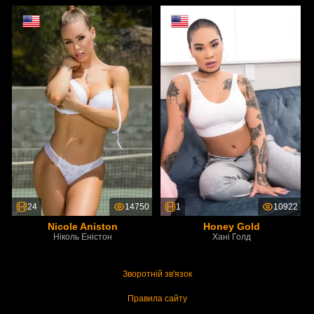
24
14750
1
10922
Nicole Aniston
Honey Gold
Ніколь Еністон
Хані Голд
Зворотній зв'язок
Правила сайту