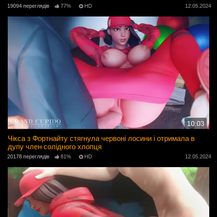
19094 переглядів
77%
HD
12.05.2024
10:03
Чікса з Фортнайту стягнула червоні лосини і отримала в
дупу член солідного хлопця
20178 переглядів
81%
HD
12.05.2024