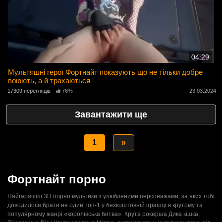
04:29
Мультяшні герої Фортнайт показують що не тільки добре
воюють, а й трахаються
17309 переглядів
76%
23.03.2024
Завантажити ще
1
»
Фортнайт порно
Найгарячіші 3D порно мультики з улюбленими персонажами, за яких тобі
доводилося брати не один топ-1 у безкоштовній іграшці в крутому та
популярному жанрі «королівська битва». Крута рокерша Дика кішка,