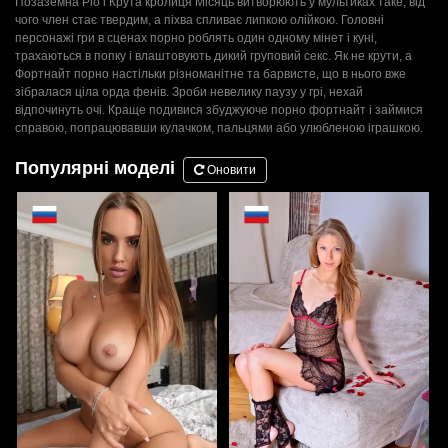
Позаземна Ріо і Крута кролиця Місяць витворюють у мультиках таке, від
чого член стає твердим, а піхва спливає липкою олійкою. Головні
персонажі гри в сценах порно роблять один одному мінет і куні,
трахаються в попку і влаштовують дикий груповий секс. Як не крути, а
Фортнайт порно настільки різноманітне та барвисте, що в нього вже
зібралася ціла орда фенів. Зроби невелику паузу у грі, нехай
відпочинуть очі. Краще подивися збуджуюче порно фортнайт і займися
справою, попрацювавши кулачком, пальцями або улюбленою іграшкою.
Популярні моделі
Оновити