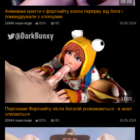
08:08
Анімовані крихти з фортнайту взяли перерву від битв і
помандрували з хлопцями
16996 переглядів
82%
HD
19.05.2024
11:03
Персонажі Фортнайту після баталій розважаються - в анал
злягаються
26944 переглядів
82%
HD
19.05.2024