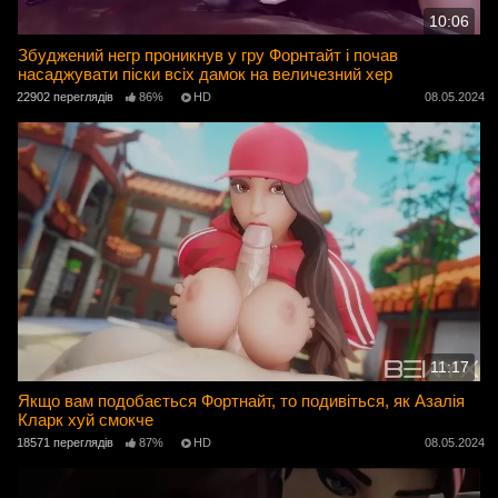
10:06
Збуджений негр проникнув у гру Форнтайт і почав
насаджувати піски всіх дамок на величезний хер
22902 переглядів
86%
HD
08.05.2024
11:17
Якщо вам подобається Фортнайт, то подивіться, як Азалія
Кларк хуй смокче
18571 переглядів
87%
HD
08.05.2024