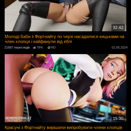
32:42
Молоді баби з Фортнайту по черзі насадилися кицьками на
член хлопця і кайфанули від еблі
21687 переглядів
78%
HD
01.05.2024
15:30
Красуні з Фортнайту вирішили випробувати члени хлопців