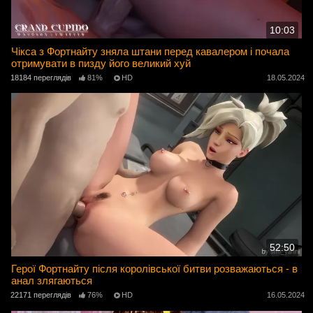
10:03
Чікса з Фортнайту зняла штани перед кавалером і почала
отримувати в пизду його великий хуй
18184 переглядів
81%
HD
18.05.2024
52:50
Герої Фортнайту після королівської битви розважаються - в
анал злягаються
22171 переглядів
76%
HD
16.05.2024