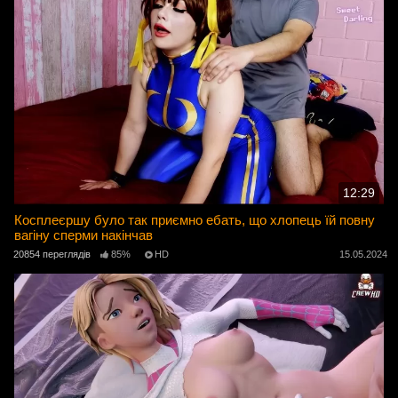
12:29
Косплеєршу було так приємно ебать, що хлопець їй повну
вагіну сперми накінчав
20854 переглядів
85%
HD
15.05.2024