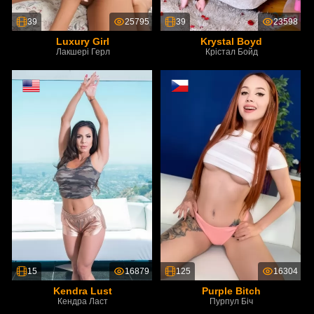
39
25795
39
23598
Luxury Girl
Krystal Boyd
Лакшері Герл
Крістал Бойд
15
16879
125
16304
Kendra Lust
Purple Bitch
Кендра Ласт
Пурпул Біч