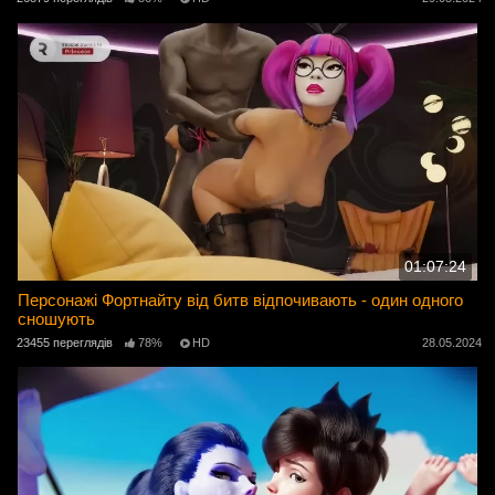
01:07:24
Персонажі Фортнайту від битв відпочивають - один одного
сношують
23455 переглядів
78%
HD
28.05.2024