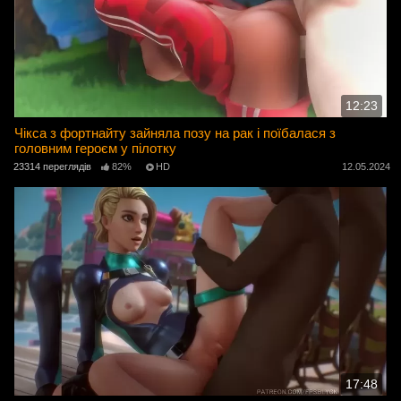
12:23
Чікса з фортнайту зайняла позу на рак і поїбалася з
головним героєм у пілотку
23314 переглядів
82%
HD
12.05.2024
17:48