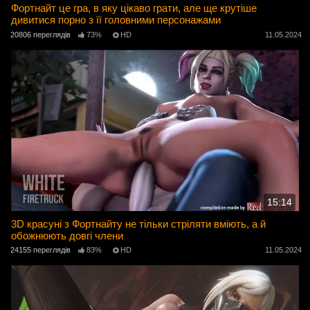
Фортнайт це гра, в яку цікаво грати, але ще крутіше
дивитися порно з її головними персонажами
20806 переглядів
73%
HD
11.05.2024
15:14
3D красуні з Фортнайту не тільки стріляти вміють, а й
обожнюють довгі члени
24155 переглядів
83%
HD
11.05.2024