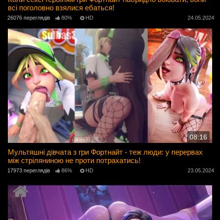
всі поголовно взялися ебаться!
26076 переглядів
80%
HD
24.05.2024
08:16
Мультяшні дівчата з гри Фортнайт - теж люди: у перервах
між стріляниною не проти потрахатись!
17973 переглядів
86%
HD
23.05.2024