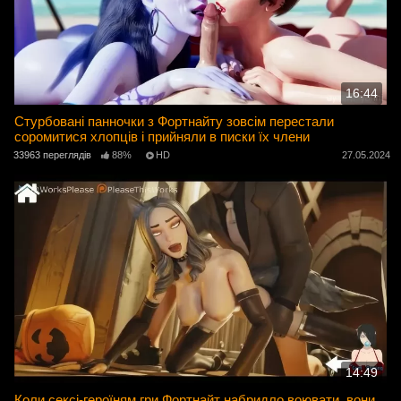
16:44
Стурбовані панночки з Фортнайту зовсім перестали
соромитися хлопців і прийняли в писки їх члени
33963 переглядів
88%
HD
27.05.2024
14:49
Коли сексі-героїням гри Фортнайт набридло воювати, вони