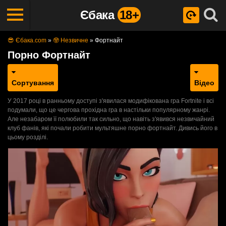
Єбака
18+
😎 Єбака.com
»
🤓 Незвичне
»
Фортнайт
Порно Фортнайт
Сортування
Відео
У 2017 році в ранньому доступі з'явилася модифікована гра Fortnite і всі
подумали, що це чергова прохідна гра в настільки популярному жанрі.
Але незабаром її полюбили так сильно, що навіть з'явився незвичайний
клуб фанів, які почали робити мультяшне порно фортнайт. Дивись його в
цьому розділі.