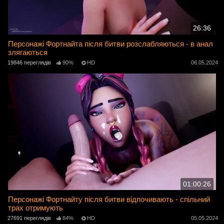
26:36
Персонажі Фортнайта після битви розслабляються - в анал
злягаються
19846 переглядів
90%
HD
06.05.2024
01:00:26
Персонажі Фортнайту після битви відпочивають - спільний
трах отримують
27691 переглядів
84%
HD
05.05.2024