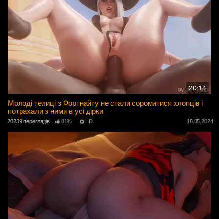
20:14
Молоді телиці з Фортнайту не стали соромитися хлопців і
потрахали з ними в усі дірки
20239 переглядів
81%
HD
18.05.2024