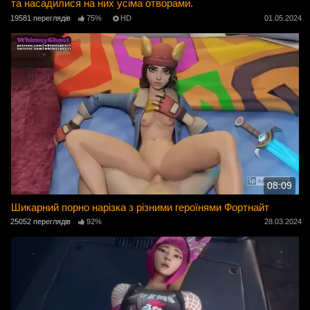
та насадилися на них усіма отворами.
19581 переглядів
75%
HD
01.05.2024
08:09
Шикарний порно нарізка з різними героїнями Фортнайт
25052 переглядів
92%
28.03.2024