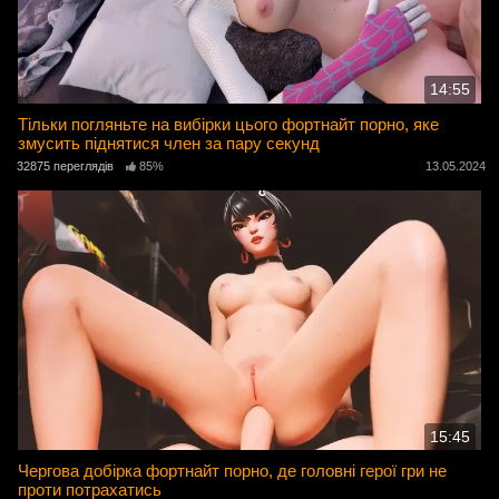
14:55
Тільки погляньте на вибірки цього фортнайт порно, яке
змусить піднятися член за пару секунд
32875 переглядів
85%
13.05.2024
15:45
Чергова добірка фортнайт порно, де головні герої гри не
проти потрахатись