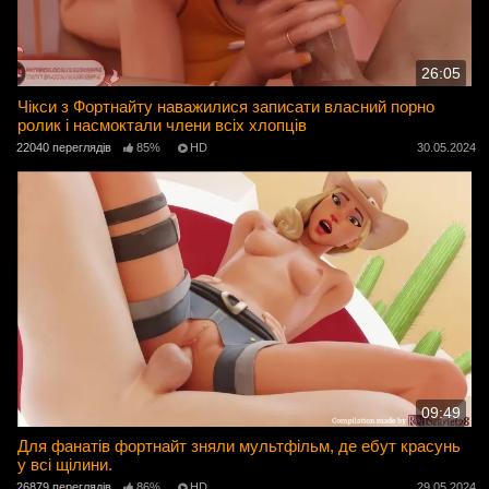
26:05
Чікси з Фортнайту наважилися записати власний порно
ролик і насмоктали члени всіх хлопців
22040 переглядів
85%
HD
30.05.2024
09:49
Для фанатів фортнайт зняли мультфільм, де ебут красунь
у всі щілини.
26879 переглядів
86%
HD
29.05.2024