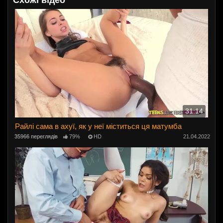
Схожі відео
31:14
Райлі сама в ахуї, як у неї міститься ця матумба
35966 переглядів
79%
HD
21.04.2022