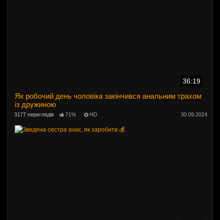
36:19
Як робочий день чоловіка закінчився анальним трахом
із дружиною
3177 переглядів
71%
HD
30.09.2024