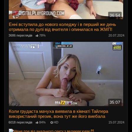
36:54
Енні вступила до нового коледжу і в перший же день
отримала по дупі від вчителя і опинилася на ЖМП!
3686 переглядів
78%
20.07.2024
35:07
Коли грудаста мачуха виявила в кімнаті Тайлера
використаний презик, вона тут же його виебала
6018 переглядів
84%
HD
15.07.2024