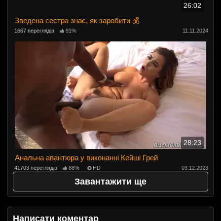
26:02
Зведена сестра знає, як заробити 💰
1667 переглядів
91%
11.11.2024
28:23
Анальна авантюра у виконанні Кейші Грей
41703 переглядів
88%
HD
03.12.2023
Завантажити ще
Написати коментар