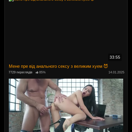
33:55
Мене пре від анального сексу з великим хуем 😈
7729 переглядів
85%
14.01.2025