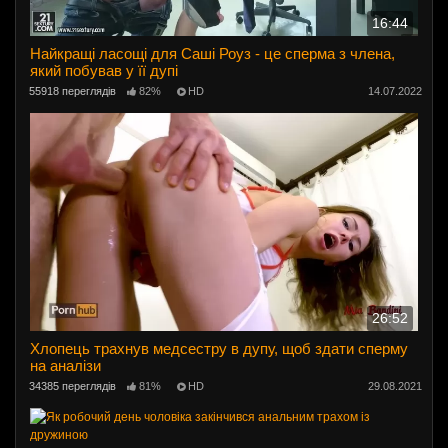
16:44
Найкращі ласощі для Саші Роуз - це сперма з члена,
який побував у її дупі
55918 переглядів
82%
HD
14.07.2022
26:52
Хлопець трахнув медсестру в дупу, щоб здати сперму
на аналізи
34385 переглядів
81%
HD
29.08.2021