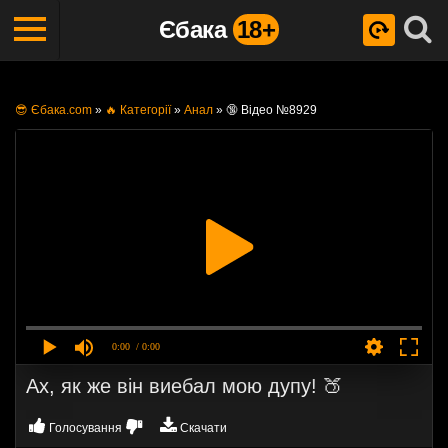
Єбака
18+
😎 Єбака.com
»
🔥 Категорії
»
Анал
»
🔞 Відео №8929
0:00
/ 0:00
Ах, як же він виебал мою дупу! 🍑
Голосування
Скачати