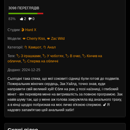
3098 ПЕРЕГЛЯДІВ
83%
2
0
Студии:
🎬 Hard X
Модели:
💋 Cherry Kiss
,
💋 Zac Wild
Категорії:
📁 Камшот
,
📁 Анал
Теги:
🏷️ З іграшками
,
🏷️ У чоботях
,
🏷️ В очко
,
🏷️ Кінчив на
обличчя
,
🏷️ Сперма на обличчі
Додано: 2024-12-25
Сьогодні така спека, що мої соковиті сідниці були готові до подвигів.
Пожиральник жіночих сердець, Зак Уайлд, точно знав, куди
направити свій великий хуй! Єбля на рак, у позі наїзниці, і глибокий
мінет - він перевіряв мене на витривалість за повною програмою. Зак
навів шуму так, що у мене аж голова закружляла від анального траху,
а в кінці щедро побризкав на моє личко в'язкою спермою. 🍆 Я
надовго запам'ятаю цей анальний забіг!