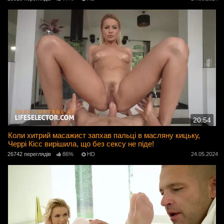
20:54
Коли хитрий масажист запхав пальці в масляну кицьку,
Черрі Кісс вирішила, що без сексу не піде!
26742 переглядів
86%
HD
24.05.2024