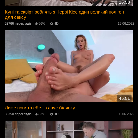
26:53
Куні та сквірт роблять з Черрі Кісс один великий полігон
для сексу
52766 переглядів
86%
HD
13.06.2022
45:51
Лиже ноги та ебет в анус білявку
36350 переглядів
83%
HD
06.06.2022