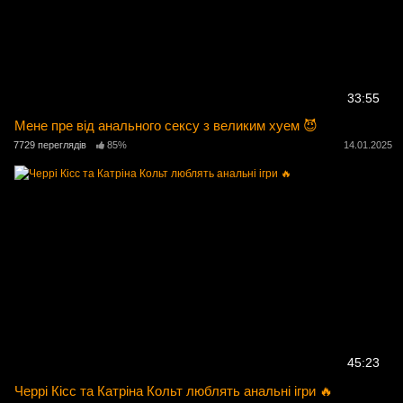
33:55
Мене пре від анального сексу з великим хуем 😈
7729 переглядів
85%
14.01.2025
45:23
Черрі Кісс та Катріна Кольт люблять анальні ігри 🔥