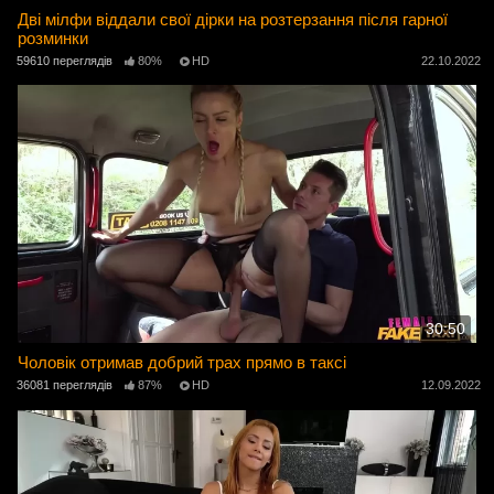
Дві мілфи віддали свої дірки на розтерзання після гарної
розминки
59610 переглядів
80%
HD
22.10.2022
30:50
Чоловік отримав добрий трах прямо в таксі
36081 переглядів
87%
HD
12.09.2022