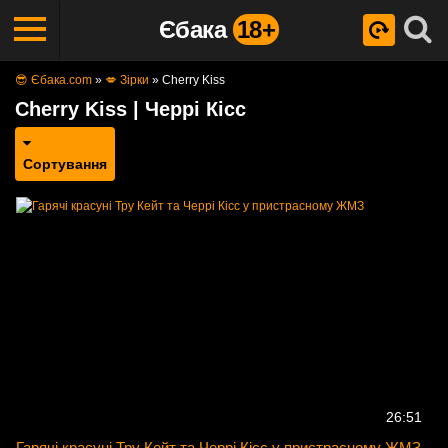
Єбака
18+
😎 Єбака.com
»
💋 Зірки
»
Cherry Kiss
Cherry Kiss | Черрі Кісс
Сортування
26:51
Гарячі красуні Тру Кейт та Черрі Кісс у пристрасному ЖМЗ