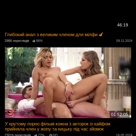
46:19
Глибокий анал з великим членом для мілфи 🍆
2986 переглядів
86%
09.11.2024
01:52:05
У крутому порно фільмі кожна з акторок із кайфом
прийняла член у жопу та кицьку під час зйомок
23016 переглядів
77%
HD
24.05.2024