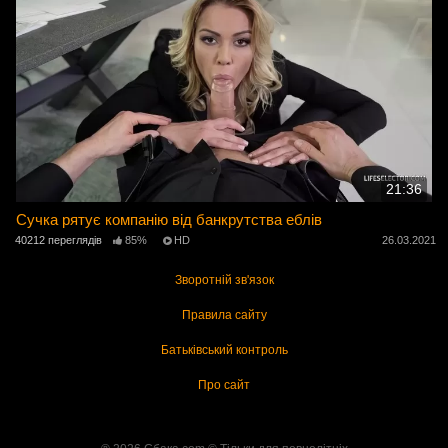
21:36
Сучка рятує компанію від банкрутства еблів
40212 переглядів
85%
HD
26.03.2021
Зворотній зв'язок
Правила сайту
Батьківський контроль
Про сайт