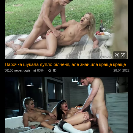
26:55
Парочка шукала дупло білченя, але знайшла краще краще
36150 переглядів
83%
HD
28.04.2022