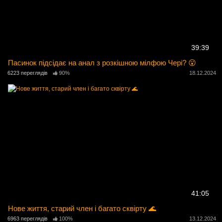
39:39
Пасинок підсідає на анал з розкішною мілфою Чері? 😮
6223 переглядів
90%
18.12.2024
41:05
Нове життя, старий член і багато сквірту 🌊
6963 переглядів
100%
13.12.2024