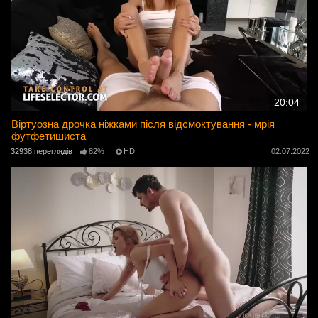
20:04
Віртуозна дрочка ніжками після відсмоктування - мрія
футфетишиста
32938 переглядів
82%
HD
02.07.2022