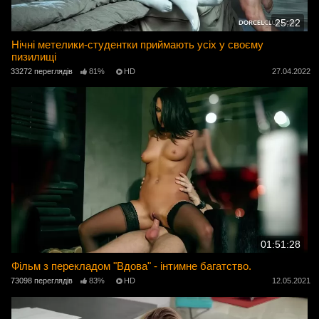
25:22
Нічні метелики-студентки приймають усіх у своєму
пизилищі
33272 переглядів
81%
HD
27.04.2022
01:51:28
Фільм з перекладом "Вдова" - інтимне багатство.
73098 переглядів
83%
HD
12.05.2021