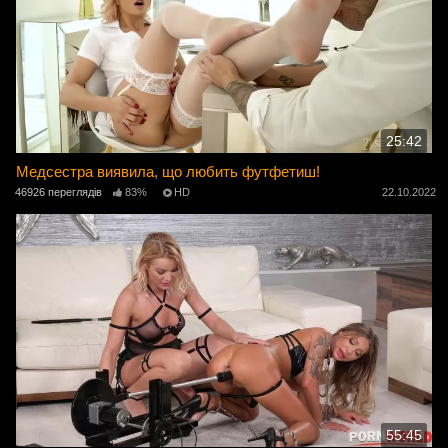
25:42
Медсестра виявила, що любить футфетиш!
46926 переглядів
83%
HD
22.10.2022
55:45