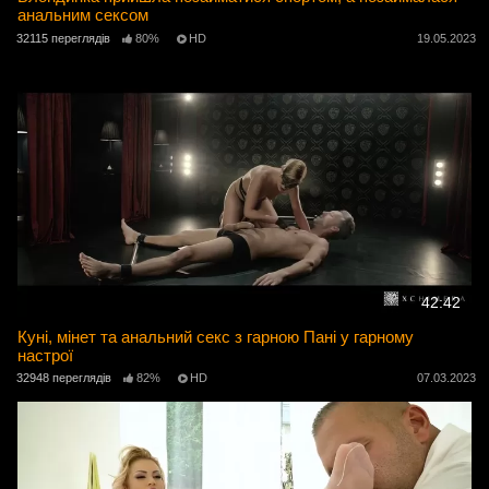
анальним сексом
32115 переглядів
80%
HD
19.05.2023
42:42
Куні, мінет та анальний секс з гарною Пані у гарному
настрої
32948 переглядів
82%
HD
07.03.2023