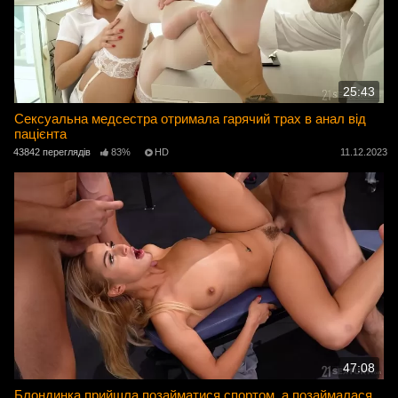
25:43
Сексуальна медсестра отримала гарячий трах в анал від
пацієнта
43842 переглядів
83%
HD
11.12.2023
47:08
Блондинка прийшла позайматися спортом, а позаймалася