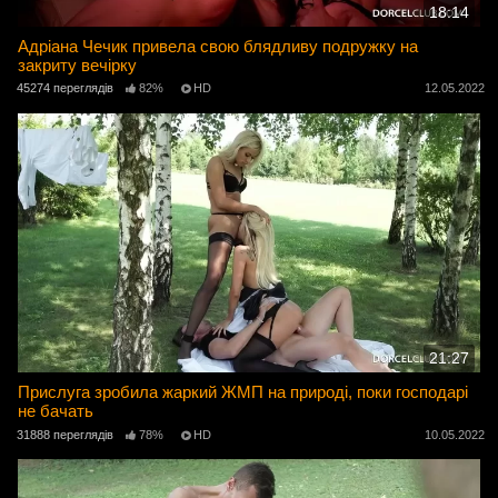
18:14
Адріана Чечик привела свою блядливу подружку на
закриту вечірку
45274 переглядів
82%
HD
12.05.2022
21:27
Прислуга зробила жаркий ЖМП на природі, поки господарі
не бачать
31888 переглядів
78%
HD
10.05.2022