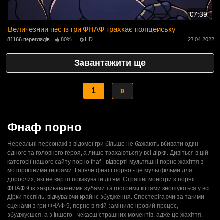
07:39
Величезний пес із гри ФНАФ трахкає поліцейську
81166 переглядів
80%
HD
27.04.2022
Завантажити ще
1
»
Фнаф порно
Нереальні персонажі з відомої гри більше не бажають вбивати один
одного та головного героя, а лише трахаються у всі дірки. Дивіться в цій
категорії нашого сайту порно fnaf - відверті мультяшні порно жахіття з
моторошними героями. Гаряче фнаф порно - це мультфільми для
дорослих, які не варто показувати дітям. Страшні монстри з порно
ФНАФ 9 із закривавленими зубами та гострими кігтями зношуються у всі
дірки поспіль, відчуваючи крайнє збудження. Спостерігаючи за такими
сценами з гри ФНАФ 9, порно в якій замінило ігровий процес,
збуджуєшся, а з іншого - чекаєш страшних моментів, адже це жахіття.