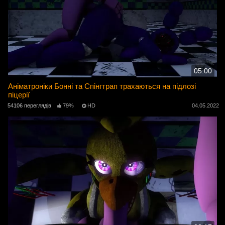
05:00
Аніматроніки Бонні та Спінгтрап трахаються на підлозі
піцерії
54106 переглядів
79%
HD
04.05.2022