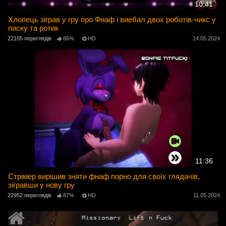
10:41
Хлопець зіграв у гру про Фнаф і виебал двох роботів-чикс у
писку та ротик
22105 переглядів
86%
HD
14.05.2024
11:36
Стрімер вирішив зняти фнаф порно для своїх глядачів,
зігравши у нову гру
22952 переглядів
87%
HD
11.05.2024