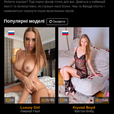
Любите хорори? Тоді порно фнаф точно для вас. Дивіться у найвищій
якості та безкоштовно, як страшні герої Бонні, Чіка та Фредді єбутся і
намагаються трахнути інших мультяшних героїв.
Популярні моделі
Оновити
39
25795
39
23598
Luxury Girl
Krystal Boyd
Лакшері Герл
Крістал Бойд