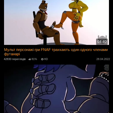
04:40
Мульт персонажі гри FNAF трахкають один одного членами
футанарі
42830 переглядів
81%
HD
28.04.2022