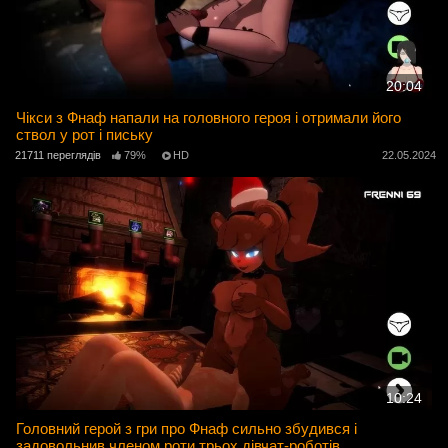
20:04
Чікси з Фнаф напали на головного героя і отримали його
ствол у рот і письку
21711 переглядів
79%
HD
22.05.2024
10:24
Головний герой з гри про Фнаф сильно збудився і
задовольнив членом роти трьох дівчат-роботів