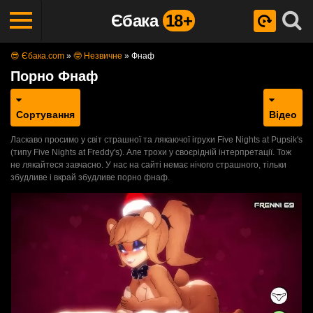
Єбака
18+
😎 Єбака.com
»
🤓 Незвичне
»
Фнаф
Порно Фнаф
Сортування
Відео
Ласкаво просимо у світ страшної та лякаючої ігрухи Five Nights at Pupsik's
(типу Five Nights at Freddy's). Але трохи у своєрідній інтерпретації. Тож
не лякайтеся завчасно. У нас на сайті немає нічого страшного, тільки
збудливе і вкрай збудливе порно фнаф.