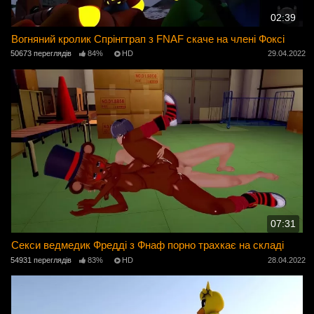
02:39
Вогняний кролик Спрінгтрап з FNAF скаче на члені Фоксі
50673 переглядів
84%
HD
29.04.2022
07:31
Секси ведмедик Фредді з Фнаф порно трахкає на складі
54931 переглядів
83%
HD
28.04.2022