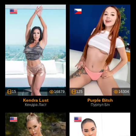
15
16879
125
16304
Kendra Lust
Purple Bitch
Кендра Ласт
Пурпул Біч