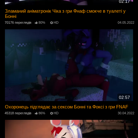
02:17
Зламаний аніматронік Чіка з гри Фнаф смокче в туалеті у
Бонні
70176 переглядів
80%
HD
04.05.2022
02:57
Охоронець підглядає за сексом Бонні та Фоксі з гри FNAF
45318 переглядів
86%
HD
30.04.2022