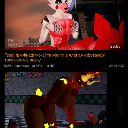
25:53
Герої гри Фнаф Фоксі та Мангл з членами футанарі
трахкають у парку
53861 переглядів
83%
HD
29.04.2022