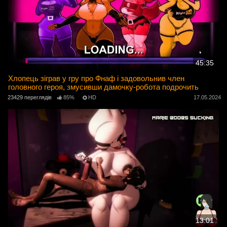
45:35
Хлопець зіграв у гру про Фнаф і задовольнив член
головного героя, змусивши дамочку-робота подрочить
23429 переглядів
85%
HD
17.05.2024
13:01