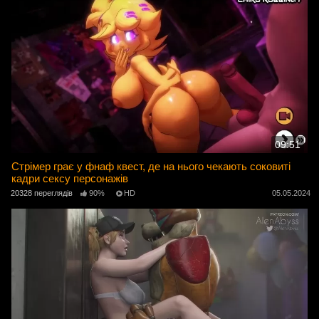
09:51
Стрімер грає у фнаф квест, де на нього чекають соковиті
кадри сексу персонажів
20328 переглядів
90%
HD
05.05.2024