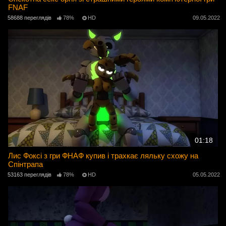
FNAF
58688 переглядів
78%
HD
09.05.2022
01:18
Лис Фоксі з гри ФНАФ купив і трахкає ляльку схожу на
Спінтрапа
53163 переглядів
78%
HD
05.05.2022