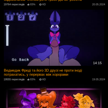
19764 переглядів
83%
HD
20.05.2024
14:15
Ведмедик Фреді та його 3D друзі не проти іноді
потрахатись, у перервах між хорорами
19555 переглядів
83%
HD
19.05.2024