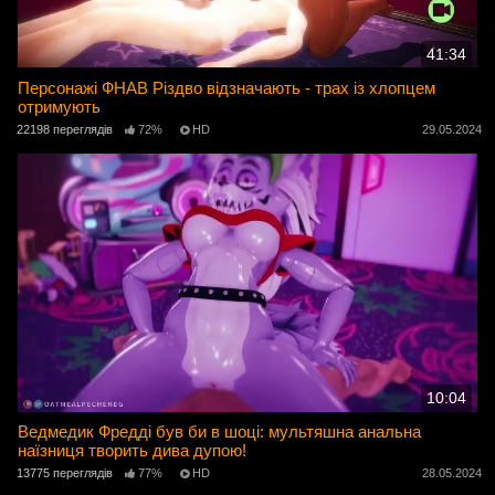
41:34
Персонажі ФНАВ Різдво відзначають - трах із хлопцем
отримують
22198 переглядів
72%
HD
29.05.2024
10:04
Ведмедик Фредді був би в шоці: мультяшна анальна
наїзниця творить дива дупою!
13775 переглядів
77%
HD
28.05.2024