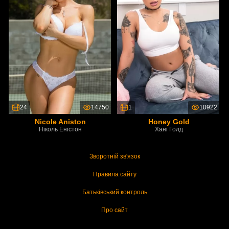
24
14750
1
10922
Nicole Aniston
Honey Gold
Ніколь Еністон
Хані Голд
Зворотній зв'язок
Правила сайту
Батьківський контроль
Про сайт