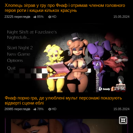
Хлопець зіграв у гру про Фнаф і отримав членом головного
героя роти і кицьки кількох красунь
23225 переглядів
85%
HD
15.05.2024
25:56
Фнаф порно гра, де улюблені мульт персонажі показують
відверті сцени еблі
26985 переглядів
78%
HD
15.05.2024