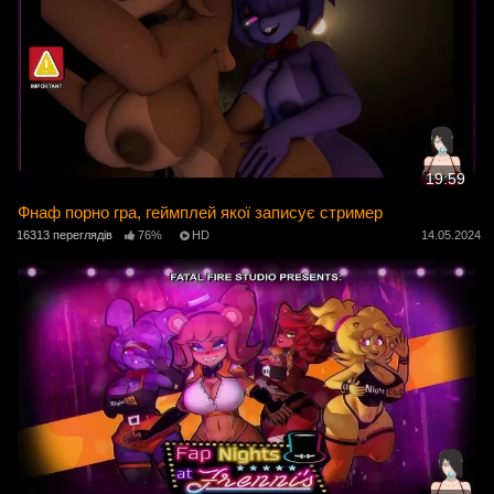
19:59
Фнаф порно гра, геймплей якої записує стример
16313 переглядів
76%
HD
14.05.2024