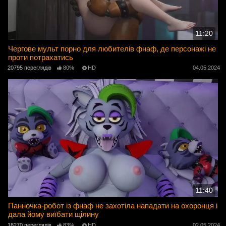
11:20
Чергове мульт порно для любителів фнаф, де персонажі не
проти потрахатись
20795 переглядів
80%
HD
04.05.2024
11:40
Панночка-робот із фнаф не захотіла нападати на охоронця і
дала йому виїбати щілину
18270 переглядів
83%
HD
02.05.2024