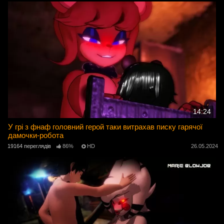
14:24
У грі з фнаф головний герой таки витрахав писку гарячої
дамочки-робота
19164 переглядів
86%
HD
26.05.2024