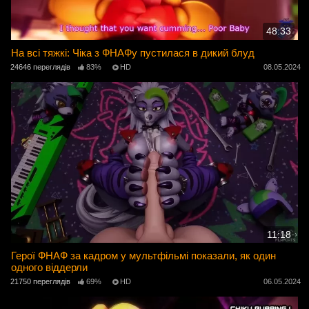
48:33
На всі тяжкі: Чіка з ФНАФу пустилася в дикий блуд
24646 переглядів
83%
HD
08.05.2024
11:18
Герої ФНАФ за кадром у мультфільмі показали, як один
одного віддерли
21750 переглядів
69%
HD
06.05.2024