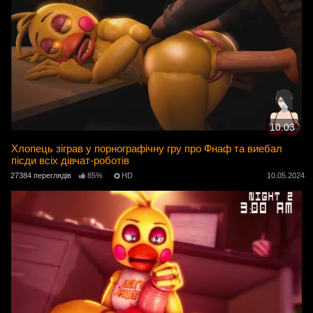
10:03
Хлопець зіграв у порнографічну гру про Фнаф та виебал
пісди всіх дівчат-роботів
27384 переглядів
85%
HD
10.05.2024