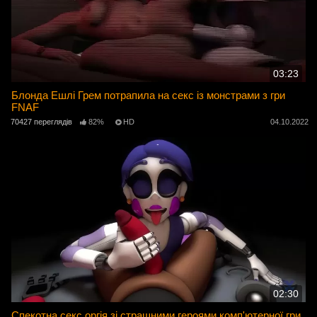
03:23
Блонда Ешлі Грем потрапила на секс із монстрами з гри
FNAF
70427 переглядів
82%
HD
04.10.2022
02:30
Спекотна секс оргія зі страшними героями комп'ютерної гри