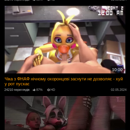
10:00
Чіка з ФНАФ нічному охоронцеві заснути не дозволяє - хуй
у рот пускає
24210 переглядів
87%
HD
02.05.2024