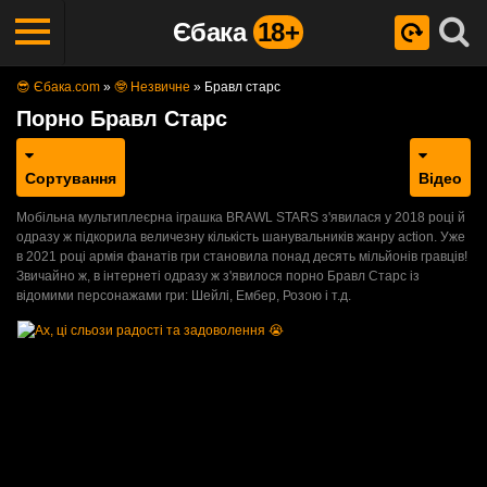
Єбака
18+
😎 Єбака.com
»
🤓 Незвичне
»
Бравл старс
Порно Бравл Старс
Сортування
Відео
Мобільна мультиплеєрна іграшка BRAWL STARS з'явилася у 2018 році й
одразу ж підкорила величезну кількість шанувальників жанру action. Уже
в 2021 році армія фанатів гри становила понад десять мільйонів гравців!
Звичайно ж, в інтернеті одразу ж з'явилося порно Бравл Старс із
відомими персонажами гри: Шейлі, Ембер, Розою і т.д.