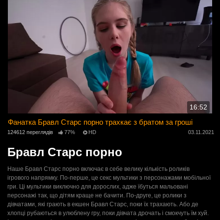
16:52
Фанатка Бравл Старс порно трахкає з братом за гроші
124612 переглядів
77%
HD
03.11.2021
Бравл Старс порно
Наше Бравл Старс порно включає в себе велику кількість роликів
ігрового напрямку. По-перше, це секс мультики з персонажами мобільної
гри. Ці мультики виключно для дорослих, адже їбуться мальовані
персонажі так, що дітям краще не бачити. По-друге, це ролики з
дівчатами, які грають в екшен Бравл Старс, поки їх трахають. Або де
хлопці рубаються в улюблену гру, поки дівчата дрочать і смокчуть їм хуй.