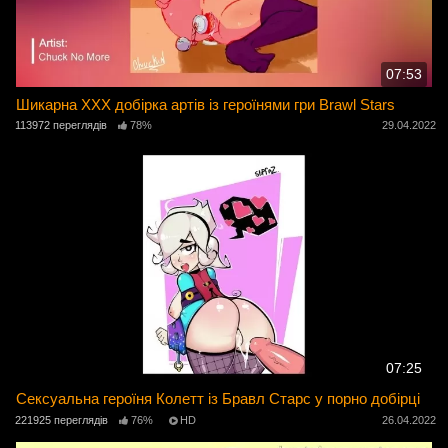
07:53
Шикарна ХХХ добірка артів із героїнями гри Brawl Stars
113972 переглядів
78%
29.04.2022
07:25
Сексуальна героїня Колетт із Бравл Старс у порно добірці
221925 переглядів
76%
HD
26.04.2022