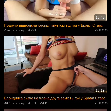
13:45
Подруга відволікла хлопця мінетом від гри у Бравл Старс
71743 переглядів
75%
25.11.2022
13:19
Блондинка скаче на члена друга замість гри у Бравл Старс
70476 переглядів
81%
HD
21.11.2022