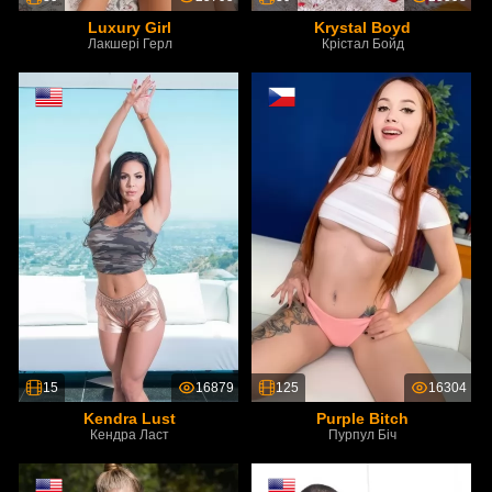
Luxury Girl
Krystal Boyd
Лакшері Герл
Крістал Бойд
15
16879
125
16304
Kendra Lust
Purple Bitch
Кендра Ласт
Пурпул Біч