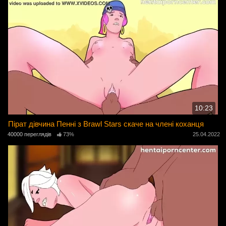
10:23
Пірат дівчина Пенні з Brawl Stars скаче на члені коханця
40000 переглядів
73%
25.04.2022