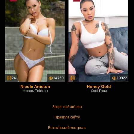
24
14750
1
10922
Nicole Aniston
Honey Gold
Ніколь Еністон
Хані Голд
Зворотній зв'язок
Правила сайту
Батьківський контроль