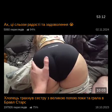
53:12
Ах, ці сльози радості та задоволення 😭
5060 переглядів
94%
02.11.2024
10:03
Хлопець трахнув сестру з великою попою поки та грала в
Бравл Старс
197926 переглядів
75%
18.10.2023