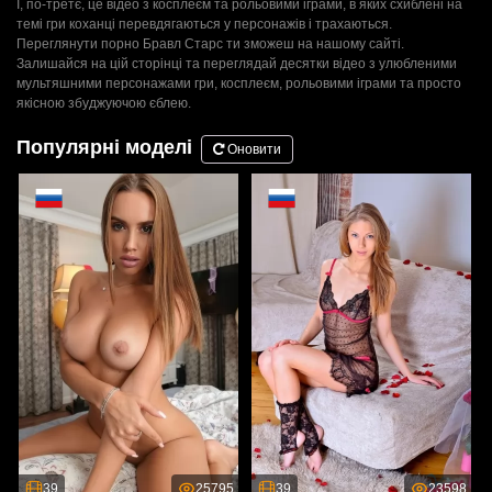
І, по-третє, це відео з косплеєм та рольовими іграми, в яких схиблені на
темі гри коханці перевдягаються у персонажів і трахаються.
Переглянути порно Бравл Старс ти зможеш на нашому сайті.
Залишайся на цій сторінці та переглядай десятки відео з улюбленими
мультяшними персонажами гри, косплеєм, рольовими іграми та просто
якісною збуджуючою єблею.
Популярні моделі
Оновити
39
25795
39
23598