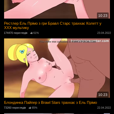
10:23
Рестлер Ель Прімо з гри Бравл Старс трахкає Колетт у
ХХХ мультику
174470 переглядів
61%
23.04.2022
10:23
Блондинка Пайпер з Brawl Stars трахкає з Ель Прімо
73260 переглядів
65%
22.04.2022