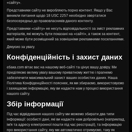
«сайту».
Представники сайту не виробляють порно контент. Якщо у Вас
виникли питання щодо 18 USC 2257 необхідно звертатися
безпосередньо до правовласників даного контенту.
Представники «сайту» не несуть відповідальності за зміст рекламних
матеріалів, які можуть бути показані на «сайті», а також за контент,
який може бути розміщений за зовнішніми рекламними посиланнями.
Дякуєио за увагу.
Конфіденційність і захист даних
єбака.com вітає вас на нашому веб-сайті та цінує вашу довіру. Ми
приділяємо велику увагу вашому приватному життю і прагнемо
забезпечити максимальний захист ваших особистих даних. Наша
Політика Конфіденційності пояснює, як ми збираємо, використовуємо
і захищаємо інформацію, яку ви надаєте нам у процесі використання
нашого сайту.
Збір інформації
Під час відвідування нашого сайту ми можемо збирати два типи
інформації: особисті дані, які ви надаєте нам добровільно (наприклад,
ім'я та адресу електронної пошти під час реєстрації), та інформацію
про використання сайту, яку ми автоматично отримуємо, таку як