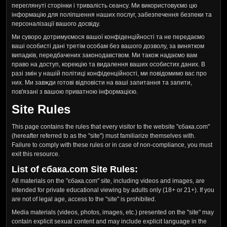
переглянуті сторінки і тривалість сеансу. Ми використовуємо цю
інформацію для поліпшення наших послуг, забезпечення безпеки та
персоналізації вашого досвіду.
Ми суворо дотримуємося вашої конфіденційності та не передаємо
ваші особисті дані третім особам без вашого дозволу, за винятком
випадків, передбачених законодавством. Ми також надаємо вам
право на доступ, корекцію та видалення ваших особистих даних. В
разі змін у нашій політиці конфіденційності, ми повідомимо вас про
них. Ми завжди готові відповісти на ваші запитання та запити,
пов'язані з вашою приватною інформацією.
Site Rules
This page contains the rules that every visitor to the website "єбака.com"
(hereafter referred to as the "site") must familiarize themselves with.
Failure to comply with these rules or in case of non-compliance, you must
exit this resource.
List of єбака.com Site Rules:
All materials on the "єбака.com" site, including videos and images, are
intended for private educational viewing by adults only (18+ or 21+). If you
are not of legal age, access to the "site" is prohibited.
Media materials (videos, photos, images, etc.) presented on the "site" may
contain explicit sexual content and may include explicit language in the