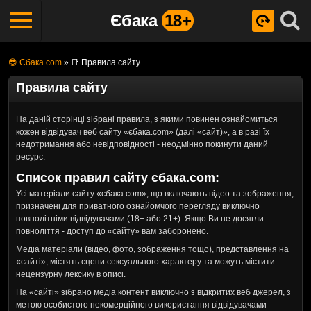
Єбака
18+
😎 Єбака.com
»
📑 Правила сайту
Правила сайту
На даній сторінці зібрані правила, з якими повинен ознайомиться
кожен відвідувач веб сайту «єбака.com» (далі «сайт)», а в разі їх
недотримання або невідповідності - неодмінно покинути даний
ресурс.
Список правил сайту єбака.com:
Усі матеріали сайту «єбака.com», що включають відео та зображення,
призначені для приватного ознайомчого перегляду виключно
повнолітніми відвідувачами (18+ або 21+). Якщо Ви не досягли
повноліття - доступ до «сайту» вам заборонено.
Медіа матеріали (відео, фото, зображення тощо), представлення на
«сайті», містять сцени сексуального характеру та можуть містити
нецензурну лексику в описі.
На «сайті» зібрано медіа контент виключно з відкритих веб джерел, з
метою особистого некомерційного використання відвідувачами