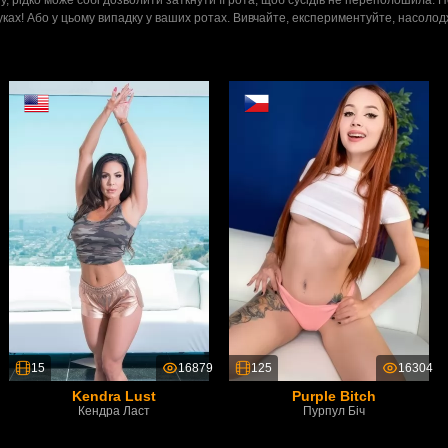
уках! Або у цьому випадку у ваших ротах. Вивчайте, експериментуйте, насолод
15
16879
125
16304
Kendra Lust
Purple Bitch
Кендра Ласт
Пурпул Біч