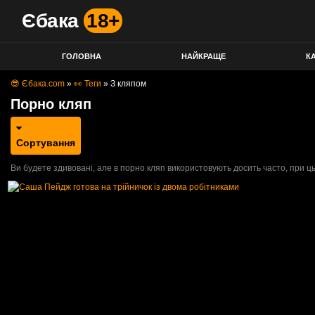
Єбака
18+
ГОЛОВНА
НАЙКРАЩЕ
КА
😎 Єбака.com
»
👀 Теги
»
З кляпом
Порно кляп
Сортування
Ви будете здивовані, але в порно кляп використовують досить часто, при ц