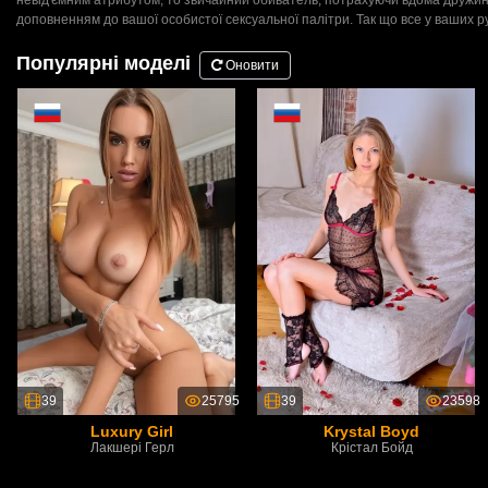
доповненням до вашої особистої сексуальної палітри. Так що все у ваших р
Популярні моделі
Оновити
39
25795
39
23598
Luxury Girl
Krystal Boyd
Лакшері Герл
Крістал Бойд