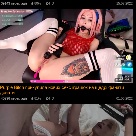
39143 переглядів
80%
HD
15.07.2022
11:52
Purple Bitch прикупила нових секс іграшок на щедрі фанати
донати
40296 переглядів
81%
HD
01.06.2022