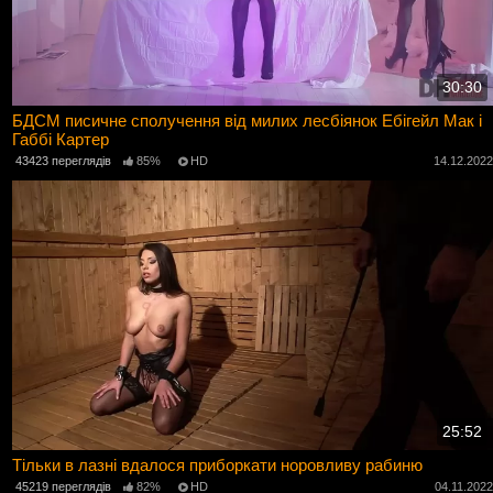
30:30
БДСМ писичне сполучення від милих лесбіянок Ебігейл Мак і
Габбі Картер
43423 переглядів
85%
HD
14.12.202
25:52
Тільки в лазні вдалося приборкати норовливу рабиню
45219 переглядів
82%
HD
04.11.202