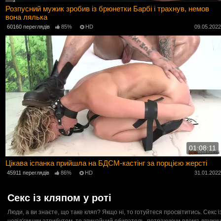
Розпусний мужик зробив із брюнетки Барбі і трахнув, немов
вона лялька
60160 переглядів
85%
HD
09.05.202
01:08:11
Цікава іспанка прийшла на БДСМ-кастінг за порцією жерсті
45911 переглядів
86%
HD
31.01.202
Секс із кляпом у роті
Люди, а ви знаєте, що таке кляп? Якщо ні, то готуйтеся просвітитись. Сек
невід'ємним атрибутом, то звичайний обиватель, потрахуючи вдома дружину,