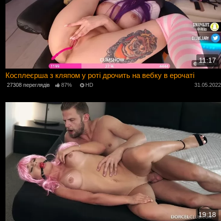
11:17
Косплеєрша з кляпом у роті дрочить на вебку в ерочаті
27308 переглядів
87%
HD
31.05.202
19:18