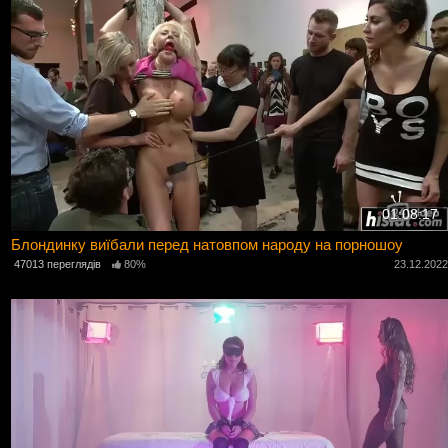
01:08:17
Блондинку виїбали перед натовпом народу на порношоу
47013 переглядів
80%
23.12.202