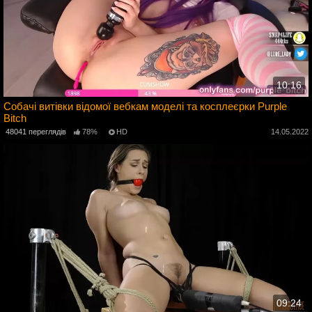
10:16
Собачі витівки відомої вебкам моделі та косплеєрки Purple
Bitch
2
48041 переглядів
78%
HD
14.05.2022
09:24