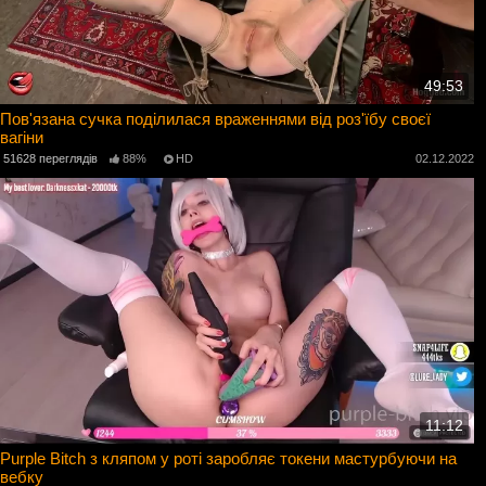
49:53
Пов'язана сучка поділилася враженнями від роз'їбу своєї
вагіни
51628 переглядів
88%
HD
02.12.2022
11:12
Purple Bitch з кляпом у роті заробляє токени мастурбуючи на
вебку