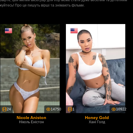
жуйтесь! Про це пишуть вірші та знімають фільми.
24
14750
1
10922
Nicole Aniston
Honey Gold
Ніколь Еністон
Хані Голд