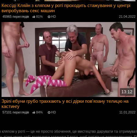
Кессіді Кляйн з кляпом у роті проходить стажування у центрі
випробувань секс машин
2
45965 переглядів
81%
HD
21.04.2022
13:12
Зрілі ебуни грубо трахкають у всі дірки пов'язану телицю на
кастингу
2
57101 переглядів
84%
HD
11.01.2022
с із кляпом у роті — це не просто збочення, це мистецтво дарувати та отримув
 рідко може собі дозволити заткнути її рота, щоб сусідів не переполошила. 