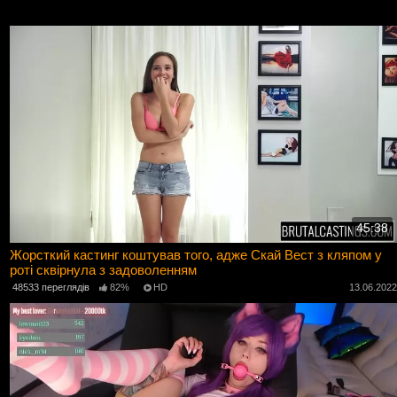
45:38
Жорсткий кастинг коштував того, адже Скай Вест з кляпом у
роті сквірнула з задоволенням
48533 переглядів
82%
HD
13.06.202