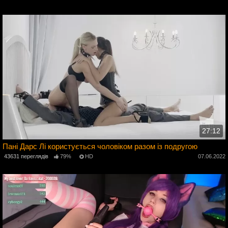
27:12
Пані Дарс Лі користується чоловіком разом із подругою
43631 переглядів
79%
HD
07.06.2022
2