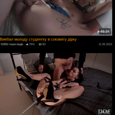
46:34
Виебал молоду студентку в соковиту дірку
50882 переглядів
76%
HD
11.05.2022
34:55