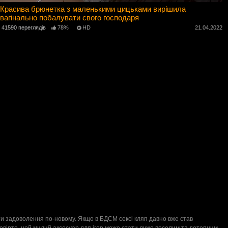
Красива брюнетка з маленькими цицьками вирішила
вагінально побалувати свого господаря
41590 переглядів
78%
HD
21.04.2022
ати задоволення по-новому. Якщо в БДСМ сексі кляп давно вже став
Повірте, цей милий аксесуар для ігор може стати дуже веселим та дотепним