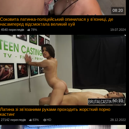
08:20
Соковита латинка-поліцейський опинилася у в'язниці, де
насамперед відсмоктала великий хуй
4540 переглядів
78%
19.07.2024
50:33
Латина зі зв'язаними руками проходить жорсткий порно
кастинг
27142 переглядів
83%
HD
28.12.2022