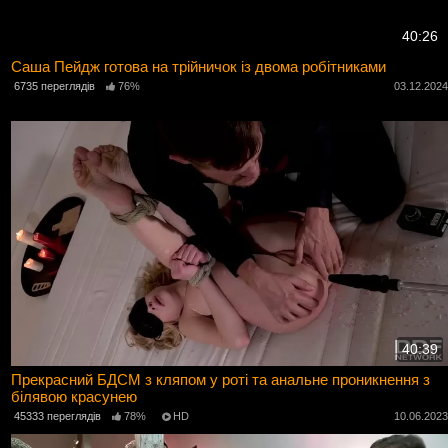
40:26
Саша Пейдж готова на трійничок із двома робітниками
6735 переглядів
76%
03.12.202
40:39
Прекрасний БДСМ з кляпом у роті та анальне проникнення з
білявою красунею
45333 переглядів
78%
HD
10.06.202