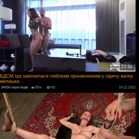
23:52
БДСМ гра закінчилася глибоким проникненням у гарячу вагіну
милашки
34056 переглядів
85%
HD
18.12.2022