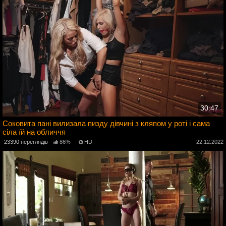
30:47
Соковита пані вилизала пизду дівчині з кляпом у роті і сама
сіла їй на обличчя
2
23390 переглядів
86%
HD
22.12.2022