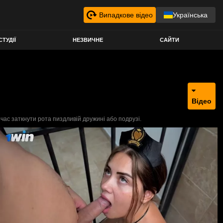
Випадкове відео
Українська
СТУДІЇ
НЕЗВИЧНЕ
САЙТИ
Відео
час заткнути рота пиздливій дружині або подрузі.