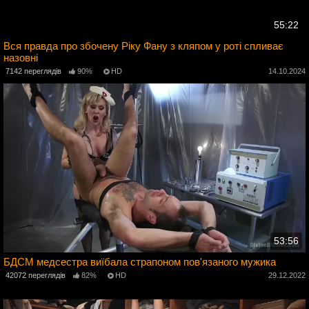
55:22
Вся правда про збочену Ріку Фану з кляпом у роті спливає
назовні
4
7142 переглядів
90%
HD
14.10.2024
53:56
БДСМ медсестра виїбала страпоном пов'язаного мужика
42072 переглядів
82%
HD
29.12.2022
3