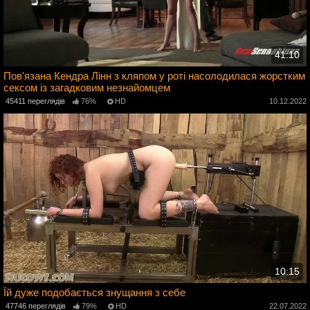
41:10
Пов'язана Кендра Лінн з кляпом у роті насолодилася жорстким
сексом із загадковим незнайомцем
2
45411 переглядів
76%
HD
10.12.2022
10:15
Їй дуже подобається знущання з себе
2
47746 переглядів
79%
HD
22.07.2022