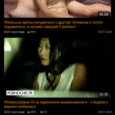
38:08
Японська зрілка погодилася з другом телевізор у готелі
подивитися, а хитрий самурай її виебал!
8425 переглядів
89%
28.07.2024
16:35
Японка Шерон Лі за підвезення розрахувалася - з водієм у
машині поїбалася
6630 переглядів
88%
HD
28.07.2024