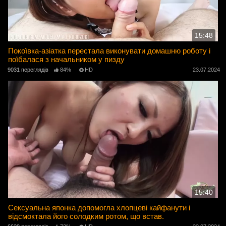
15:48
Покоївка-азіатка перестала виконувати домашню роботу і
поїбалася з начальником у пизду
9031 переглядів
84%
HD
23.07.2024
15:40
Сексуальна японка допомогла хлопцеві кайфанути і
відсмоктала його солодким ротом, що встав.