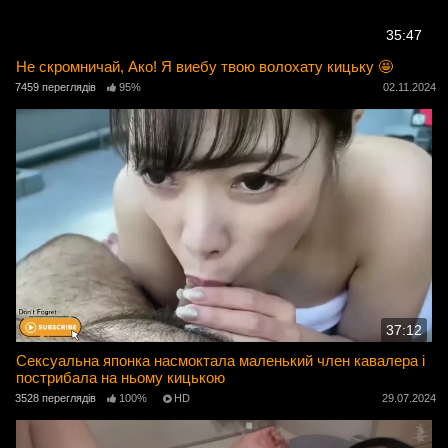
35:47
Не скромничай, Ако! Я виебу твою волохату кицьку 🤩
7459 переглядів
95%
02.11.2024
37:12
Сексуальна японка насмоктала маленький член кавалера і
пострибала на ньому кицькою
3528 переглядів
100%
HD
29.07.2024