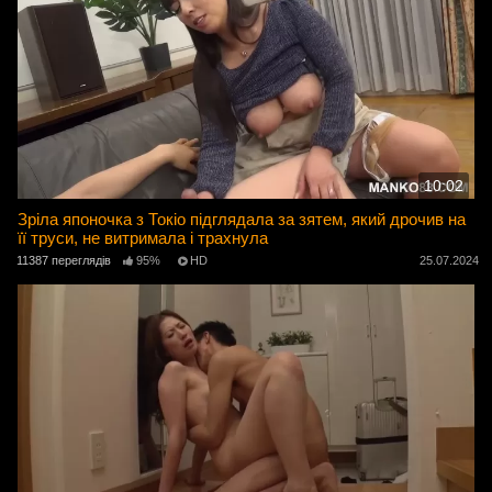
10:02
Зріла японочка з Токіо підглядала за зятем, який дрочив на
її труси, не витримала і трахнула
11387 переглядів
95%
HD
25.07.2024