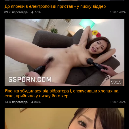
До японки в електропоїзді пристав - у писку віддер
8953 переглядів
77%
18.07.2024
59:15
Японка збудилася від вібратора і, спокусивши хлопця на
секс, прийняла у пизду його хер
1304 переглядів
84%
18.07.2024