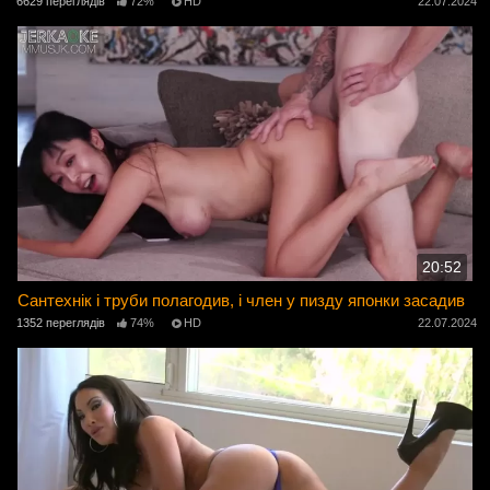
6629 переглядів
72%
HD
22.07.2024
20:52
Сантехнік і труби полагодив, і член у пизду японки засадив
1352 переглядів
74%
HD
22.07.2024