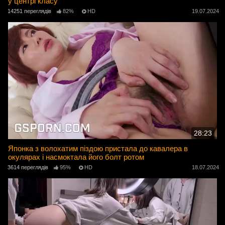
у центрі класу
14251 переглядів
82%
HD
19.07.2024
28:23
Японка з волохатим піздою пристала до кавалера в
окулярах і насмоктала його болт ротом
3614 переглядів
95%
HD
18.07.2024