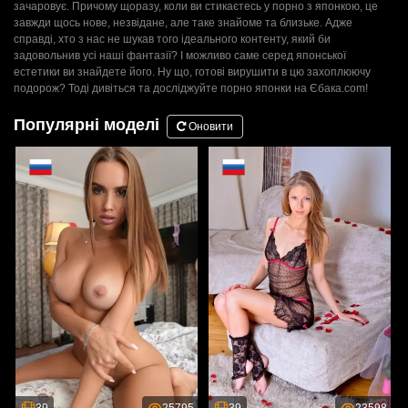
зачаровує. Причому щоразу, коли ви стикаєтесь у порно з японкою, це
завжди щось нове, незвідане, але таке знайоме та близьке. Адже
справді, хто з нас не шукав того ідеального контенту, який би
задовольнив усі наші фантазії? І можливо саме серед японської
естетики ви знайдете його. Ну що, готові вирушити в цю захоплюючу
подорож? Тоді дивіться та досліджуйте порно японки на Єбака.com!
Популярні моделі
Оновити