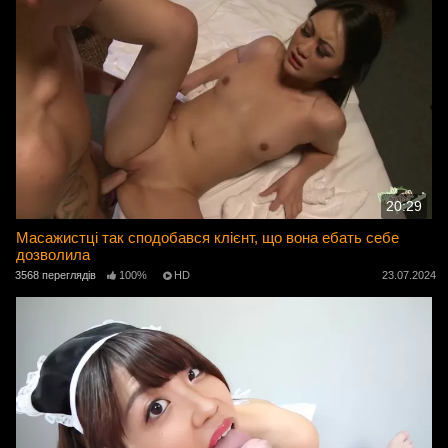
20:29
Масажистці так сподобався клієнт, що вона ебать себе
дозволила
3568 переглядів
100%
HD
23.07.2024