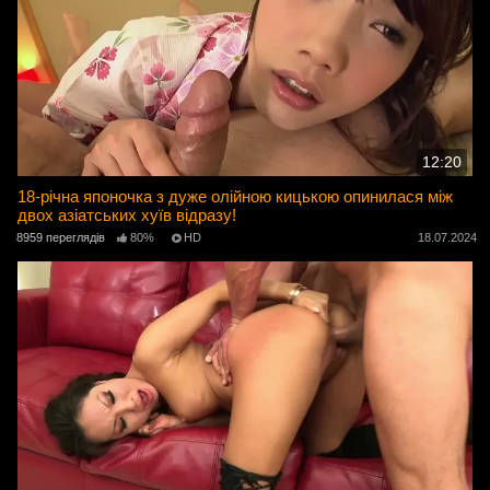
12:20
18-річна японочка з дуже олійною кицькою опинилася між
двох азіатських хуїв відразу!
8959 переглядів
80%
HD
18.07.2024