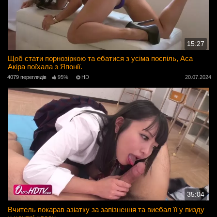
15:27
Щоб стати порнозіркою та ебатися з усіма поспіль, Аса
Акіра поїхала з Японії.
4079 переглядів
95%
HD
20.07.2024
35:04
Вчитель покарав азіатку за запізнення та виебал її у пизду