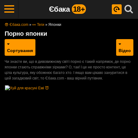
Єбака
18+
😎 Єбака.com
»
👀 Теги
»
Японки
Порно японки
Сортування
Відео
Чи знаєте ви, що в дивовижному світі порно є такий напрямок, де порно
японки стають справжніми зірками? О, так! І це не просто контент, це
ціла культура, яку обожнює багато хто. І якщо вам цікаво зануритися в
цей загадковий світ, то Єбака.com - ваш вірний путівник.