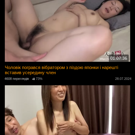
01:07:36
Чоловік погрався вібратором з піздою японки і нарешті
вставив усередину член
4608 переглядів
73%
28.07.2024