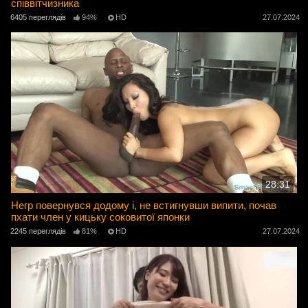
співвітчизника
6405 переглядів
94%
HD
27.07.2024
28:31
Негр повернувся додому і, не встигнувши випити, почав
пхати член у кицьку соковитої японки
2245 переглядів
81%
HD
27.07.2024