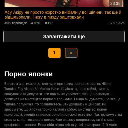
33:38
Асу Акіру не просто жорстко виїбали у всі щілини, так ще й
відшльопали, і ногу в пизду заштовхали
3419 переглядів
95%
HD
17.07.2024
Завантажити ще
1
»
Порно японки
Багато з вас, можливо, вже чули про таких порно актрис, як Hitomi
Tanaka, Elly Akira або Marica Hase. Ці дівчата, наче гейші, вміють
спокушати та дивувати. І ви навіть не уявляєте, яка це насолода —
дивитися на мистецтво порно з японками. І якщо ви думаєте, що все це
типова полуничка, то помиляєтесь. Занурившись у цей світ, ви
зрозумієте, що японки порно являють собою мистецтво, повне
пристрасті, емоцій та неповторної японської естетики. Так, як кажуть, на
смак та колір товаришів немає. Але в цьому непростому світі є така
професія — японка. Вона ніби ніжна квітка у лісі пристрастей, її магія