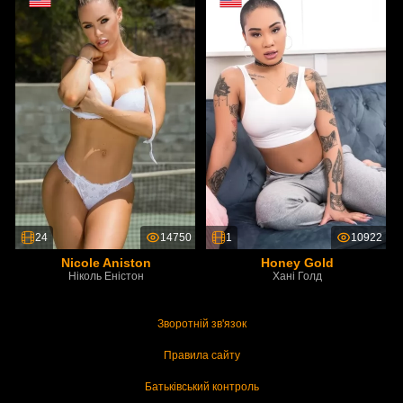
24
14750
1
10922
Nicole Aniston
Honey Gold
Ніколь Еністон
Хані Голд
Зворотній зв'язок
Правила сайту
Батьківський контроль