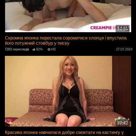
10:51
Скромна японка перестала соромитися хлопця і впустила
його потужний стовбур у писку
7283 переглядів
82%
HD
27.07.2024
37:42
Красива японка навчилася добре смоктати на кастингу у