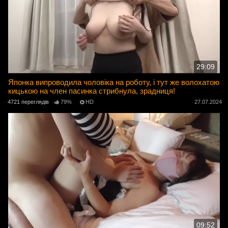
29:09
Японка випроводила чоловіка на роботу, і тут же волохатою
кицькою на член пасинка стрибнула, зрадниця!
4721 переглядів
79%
HD
27.07.2024
09:52