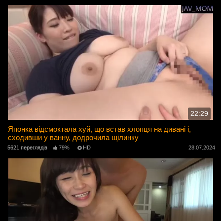
22:29
Японка відсмоктала хуй, що встав хлопця на дивані і,
сходивши у ванну, додрочила щілинку
5621 переглядів
79%
HD
28.07.2024