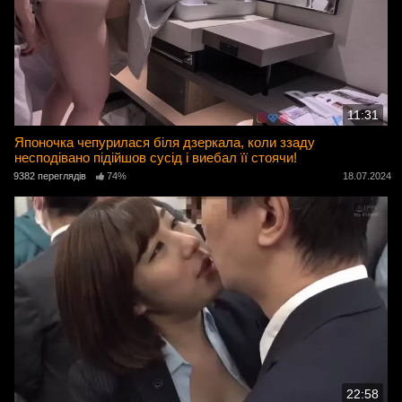
11:31
Японочка чепурилася біля дзеркала, коли ззаду
несподівано підійшов сусід і виебал її стоячи!
9382 переглядів
74%
18.07.2024
22:58