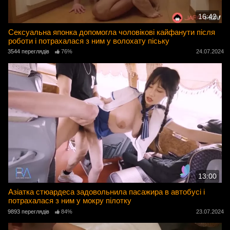
16:42
Сексуальна японка допомогла чоловікові кайфанути після
роботи і потрахалася з ним у волохату піську
3544 переглядів
76%
24.07.2024
13:00
Азіатка стюардеса задовольнила пасажира в автобусі і
потрахалася з ним у мокру пілотку
9893 переглядів
84%
23.07.2024