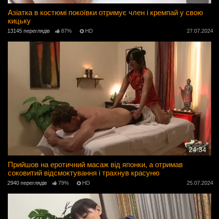
Азіатка в костюмі покоївки отримує член і кремпай у свою
кицьку
13145 переглядів
87%
HD
27.07.2024
24:34
Прийшов на еротичний масаж від японки, а отримав
соковитий відсмоктування і трахнув красуню
2940 переглядів
79%
HD
25.07.2024