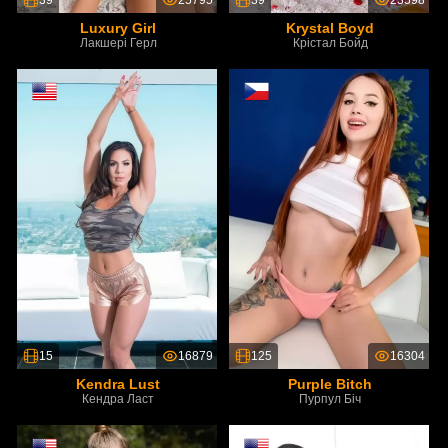
39
25795
39
23598
Luxury Girl
Krystal Boyd
Лакшері Герл
Крістал Бойд
15
16879
125
16304
Kendra Lust
Purple Bitch
Кендра Ласт
Пурпул Біч