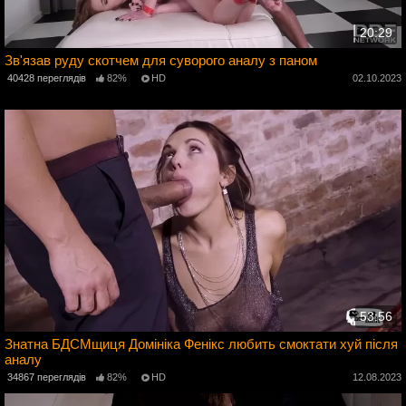
20:29
Зв'язав руду скотчем для суворого аналу з паном
4
40428 переглядів
82%
HD
02.10.2023
53:56
Знатна БДСМщиця Домініка Фенікс любить смоктати хуй після
аналу
3
34867 переглядів
82%
HD
12.08.2023