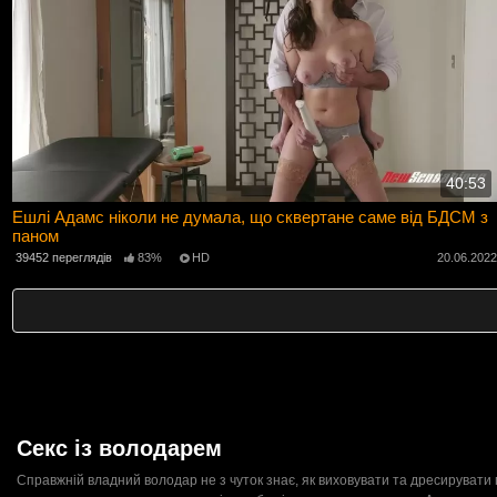
40:53
Ешлі Адамс ніколи не думала, що сквертане саме від БДСМ з
паном
39452 переглядів
83%
HD
20.06.202
Секс із володарем
Справжній владний володар не з чуток знає, як виховувати та дресирувати п