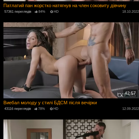
Патлатий пан жорстко натягнув на член соковиту дівчину
57361 переглядів
84%
HD
18.10.202
42:57
Виебал молоду у стилі БДСМ після вечірки
43116 переглядів
78%
HD
12.09.202