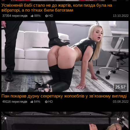
Усміхненій бабі стало не до жартів, коли пизда була на
вібраторі, а по тітках били батогами
2
37354 переглядів
88%
HD
13.10.2022
25:57
Пан покарав дурну секретарку жопоеблів у зв'язаному вигляді
2
49116 переглядів
84%
HD
03.08.2022