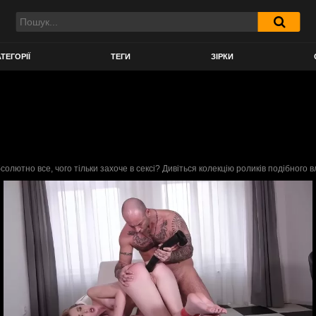
ТЕГОРІЇ
ТЕГИ
ЗІРКИ
солютно все, чого тільки захоче в сексі? Дивіться колекцію роликів подібного 