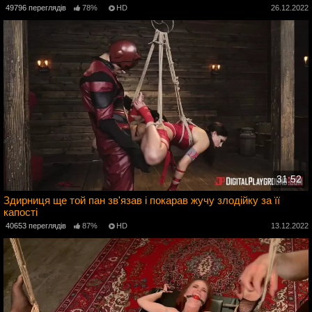
49796 переглядів
78%
HD
26.12.2022
31:52
Здирниця ще той пан зв'язав і покарав жучу злодійку за її
капості
2
40653 переглядів
87%
HD
13.12.2022