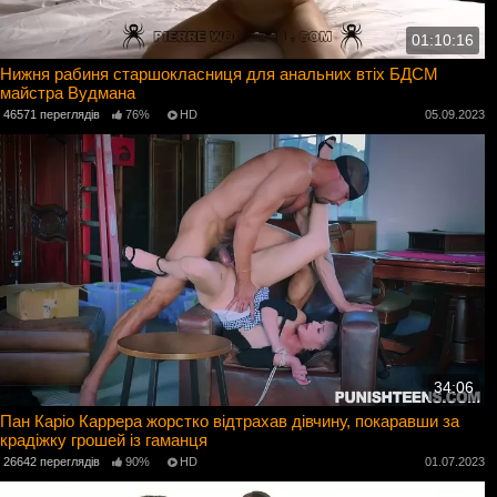
01:10:16
Нижня рабиня старшокласниця для анальних втіх БДСМ
майстра Вудмана
46571 переглядів
76%
HD
05.09.2023
34:06
Пан Каріо Каррера жорстко відтрахав дівчину, покаравши за
крадіжку грошей із гаманця
26642 переглядів
90%
HD
01.07.2023