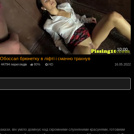
10:00
Обоссал брюнетку в ліфті і смачно трахнув
44794 переглядів
80%
HD
16.05.2022
 накази, він уміло домінує над скромними слухняними красунями, готовими