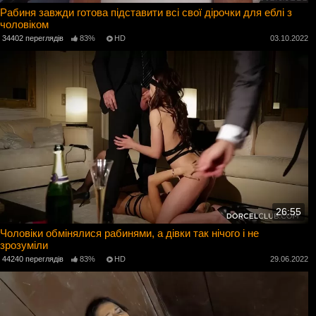
Рабиня завжди готова підставити всі свої дірочки для еблі з
чоловіком
34402 переглядів
83%
HD
03.10.2022
26:55
Чоловіки обмінялися рабинями, а дівки так нічого і не
зрозуміли
44240 переглядів
83%
HD
29.06.2022