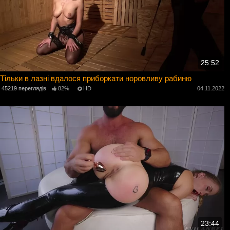
25:52
Тільки в лазні вдалося приборкати норовливу рабиню
45219 переглядів
82%
HD
04.11.2022
23:44