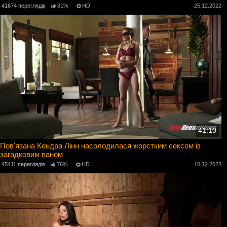
41674 переглядів
81%
HD
25.12.2022
41:10
Пов'язана Кендра Лінн насолодилася жорстким сексом із
загадковим паном
45411 переглядів
76%
HD
10.12.2022