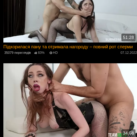
51:28
Підкорилася пану та отримала нагороду – повний рот сперми
35079 переглядів
83%
HD
07.12.202
34:58