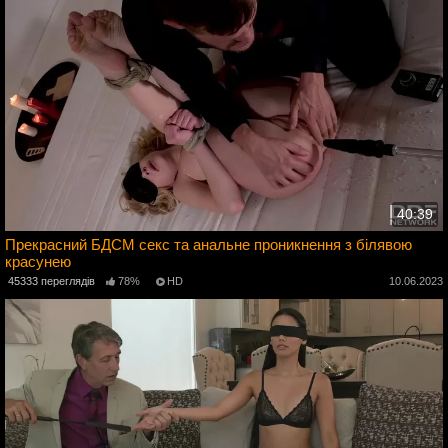
40:39
Прекрасний БДСМ секс та анальне проникнення з білявою
красунею
3
45333 переглядів
78%
HD
10.06.2023