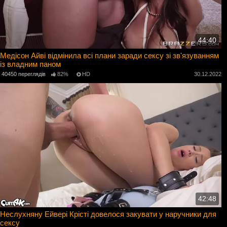
44:40
Медісон Айві відмінила всі плани заради сексу зі зв'язуванням
із владним паном
40450 переглядів
82%
HD
30.12.2022
42:48
Неслухняну Ейвері Крісті довелося закувати у наручники для
сексу