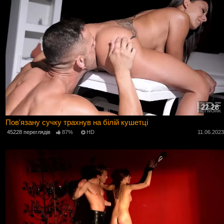
22:28
Пов'язану сучку трахнув на білій кушетці
45228 переглядів
87%
HD
11.06.202