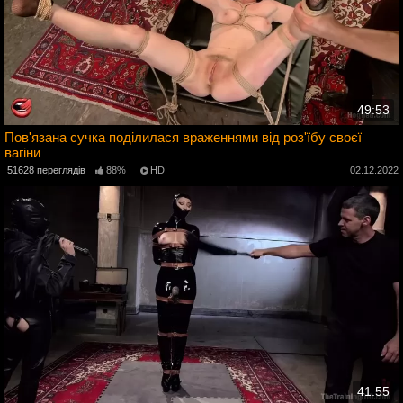
49:53
Пов'язана сучка поділилася враженнями від роз'їбу своєї
вагіни
2
51628 переглядів
88%
HD
02.12.2022
41:55