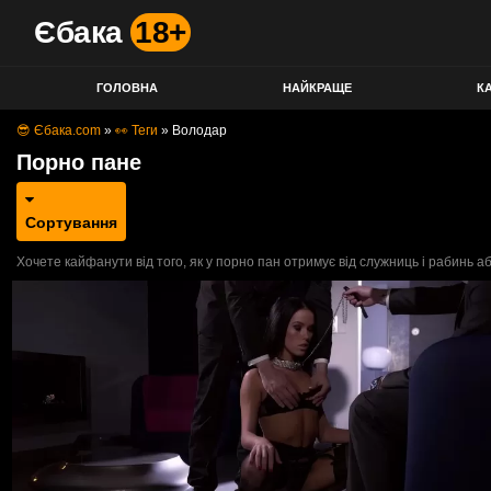
Єбака
18+
ГОЛОВНА
НАЙКРАЩЕ
КА
😎 Єбака.com
»
👀 Теги
»
Володар
Порно пане
Сортування
Хочете кайфанути від того, як у порно пан отримує від служниць і рабинь аб