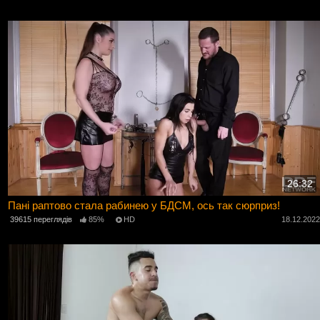
26:32
Пані раптово стала рабинею у БДСМ, ось так сюрприз!
39615 переглядів
85%
HD
18.12.202