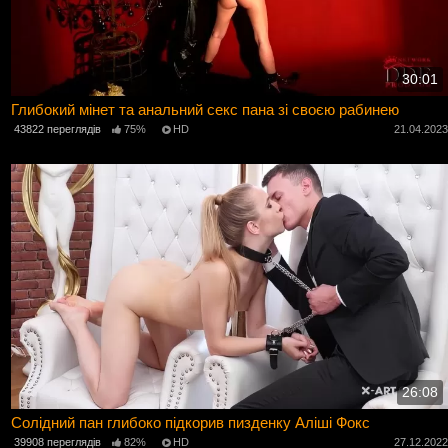
30:01
Глибокий мінет та анальний секс пана зі своєю рабинею
43822 переглядів
75%
HD
21.04.202
26:08
Солідний пан глибоко підкорив пизденку Аліші Фокс
39908 переглядів
82%
HD
27.12.202