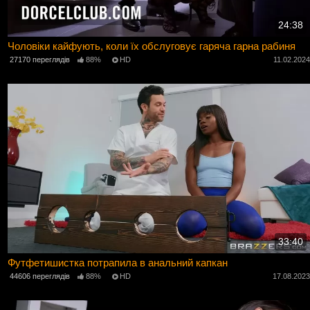
24:38
Чоловіки кайфують, коли їх обслуговує гаряча гарна рабиня
27170 переглядів
88%
HD
11.02.202
33:40
Футфетишистка потрапила в анальний капкан
44606 переглядів
88%
HD
17.08.202