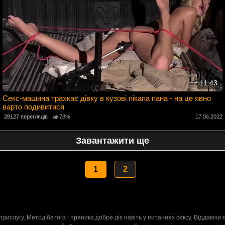
11:43
Секс-машина трахкає дівку в кузові пікапа пана - на це явно
варто подивитися
2
28127 переглядів
78%
17.06.2022
Завантажити ще
1
2
рислугу. Метод батога і пряника добре діє навіть у питаннях сексу. Віддаючи