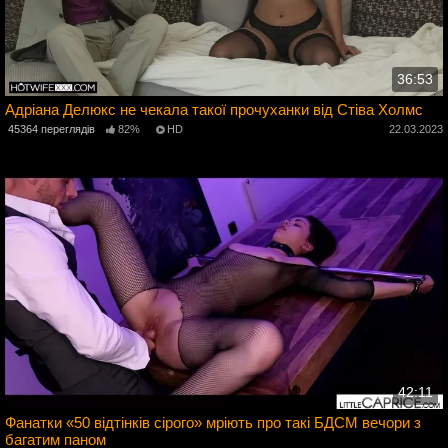
36:53
Адріана Делюкс не чекала такої прочуханки від Стіва Холмс
3
45364 переглядів
82%
HD
22.03.2023
42:11
Фанатки «50 відтінків сірого» мріють про такі БДСМ вечори з
багатим паном
2