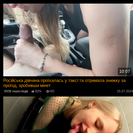
10:07
Російська дівчина проїхалась у таксі та отримала знижку за
проїзд, зробивши мінет
8938 переглядів
92%
HD
25.07.202