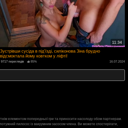
11:34
Зустрівши сусіда в під'їзді, силіконова Зіна брудно
відсмоктала йому ковтком у ліфті!
9717 переглядів
85%
16.07.2024
абутнім елементом попередньої гри та приносити насолоду обом партнерам.
потужний пилосос із вакуумним засосом члена. Ви можете спостерігати,