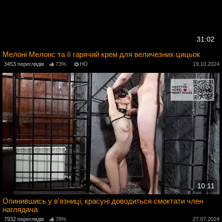
31:02
Мелоні Мелонс та її гарячий крем для величезних цицьок
4
3453 переглядів
73%
HD
19.10.2024
10:11
Опинившись у в'язниці, красуні доводиться смоктати член
наглядача
4
7932 переглядів
78%
27.07.2024