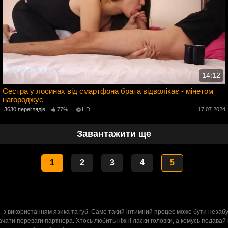
14:12
Сестра у лосинах від смартфона брата відволікає - мінетом
нагороджує
4
3630 переглядів
77%
HD
17.07.2024
Завантажити ще
1
2
3
4
5
уя, з використанням язика та губ. Саме такий інтимний процес може бути нез
ати переваги партнера. Хтось любить ніжні ласки головки, а комусь подавай 