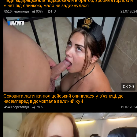
Надя відпрацювала подарований вібратор, зробила горловий
мінет під ялинкою, мало не задихнулася
8516 переглядів
93%
HD
21.07.202
08:20
Соковита латинка-поліцейський опинилася у в'язниці, де
насамперед відсмоктала великий хуй
4540 переглядів
78%
19.07.202