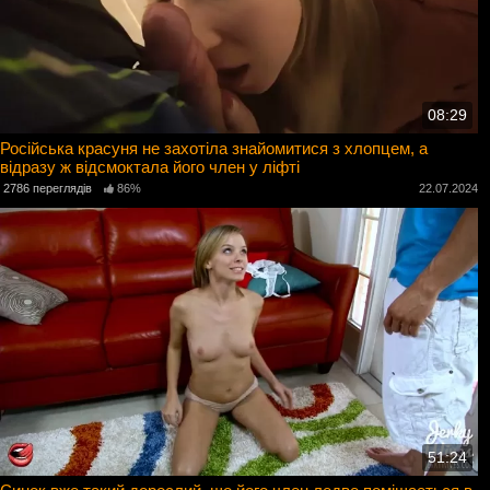
08:29
Російська красуня не захотіла знайомитися з хлопцем, а
відразу ж відсмоктала його член у ліфті
2786 переглядів
86%
22.07.2024
51:24