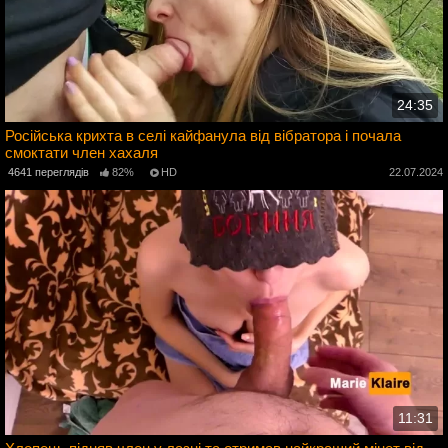
24:35
Російська крихта в селі кайфанула від вібратора і почала
смоктати член хахаля
4
4641 переглядів
82%
HD
22.07.2024
11:31