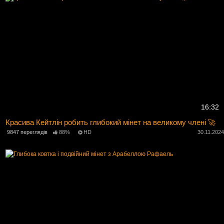
16:32
Красива Кейтлін робить глибокий мінет на великому члені 🚀
9847 переглядів
88%
HD
30.11.202