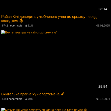
28:14
Райан Кілі доводить улюбленого учня до оргазму перед
коледжем 📚
5
6742 переглядів
81%
08.01.2025
25:54
Вчителька прагне хуй спортсмена 🍆
4
5184 переглядів
79%
05.12.2024