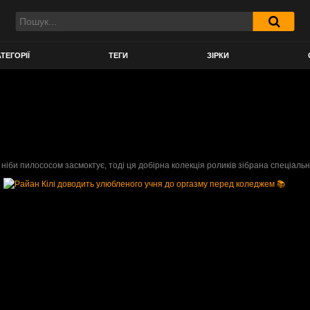
ТЕГОРІЇ
ТЕГИ
ЗІРКИ
іби пилососом засмоктує, тоді ця добірна колекція роликів зібрана спеціальн