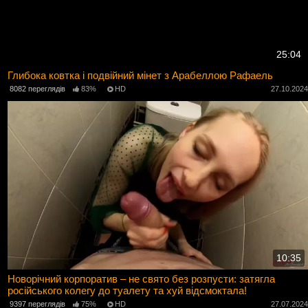
25:04
Глибока ковтка і подвійний мінет з Арабеллою Рафаель
8082 переглядів
83%
HD
27.10.202
10:35
Новорічний корпоратив – не свято без розпусти: затягла
російського колегу до туалету та хуй відсмоктала!
9397 переглядів
75%
HD
27.07.202