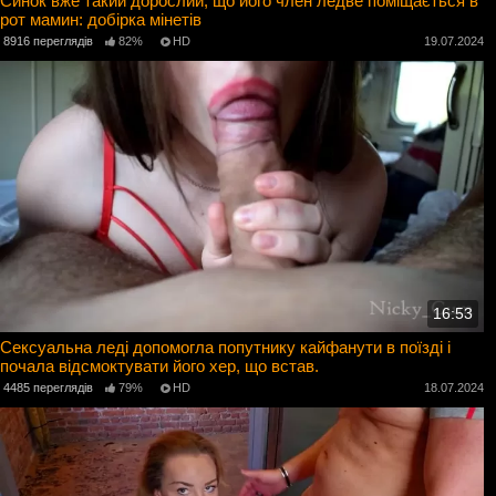
Синок вже такий дорослий, що його член ледве поміщається в
рот мамин: добірка мінетів
8916 переглядів
82%
HD
19.07.2024
16:53
Сексуальна леді допомогла попутнику кайфанути в поїзді і
почала відсмоктувати його хер, що встав.
4485 переглядів
79%
HD
18.07.2024