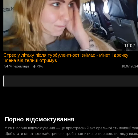
11:02
Стрес у літаку після турбулентності знімає - мінет і дрочку
члена від телиці отримує
5474 переглядів
73%
18.07.202
Порно відсмоктування
У світі порно відсмоктування — це пристрасний акт оральної стимуляції х
Щоб стати мінетною майстринею, треба навчитися з першого погляду визнач