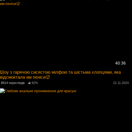
40:36
Шоу з гарячою сисястою мілфою та шістьма хлопцями, яка
відсмоктала им пеніси🥵
8814 переглядів
92%
21.11.2024