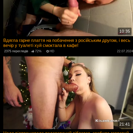
10:35
Вдягла гарне плаття на побачення з російським другом, і весь
вечір у туалеті хуй смоктала в кафе!
2375 переглядів
72%
HD
22.07.202
21:41