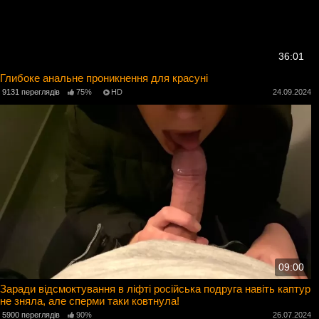
36:01
Глибоке анальне проникнення для красуні
9131 переглядів
75%
HD
24.09.2024
09:00
Заради відсмоктування в ліфті російська подруга навіть каптур
не зняла, але сперми таки ковтнула!
5900 переглядів
90%
26.07.2024