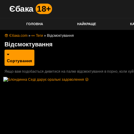
Єбака
18+
ГОЛОВНА
НАЙКРАЩЕ
КА
😎 Єбака.com
»
👀 Теги
»
Відсмоктування
Відсмоктування
Сортування
Якщо вам подобається дивитися на палке відсмоктування в порно, коли хуй н