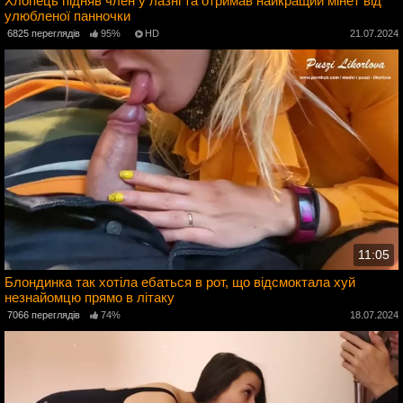
Хлопець підняв член у лазні та отримав найкращий мінет від
улюбленої панночки
4
6825 переглядів
95%
HD
21.07.2024
11:05
Блондинка так хотіла ебаться в рот, що відсмоктала хуй
незнайомцю прямо в літаку
4
7066 переглядів
74%
18.07.2024