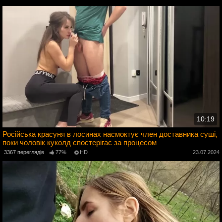
10:19
Російська красуня в лосинах насмоктує член доставника суші,
поки чоловік куколд спостерігає за процесом
4
3367 переглядів
77%
HD
23.07.2024