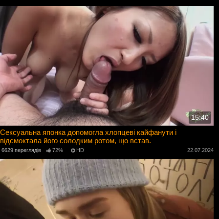
15:40
Сексуальна японка допомогла хлопцеві кайфанути і
відсмоктала його солодким ротом, що встав.
6629 переглядів
72%
HD
22.07.2024