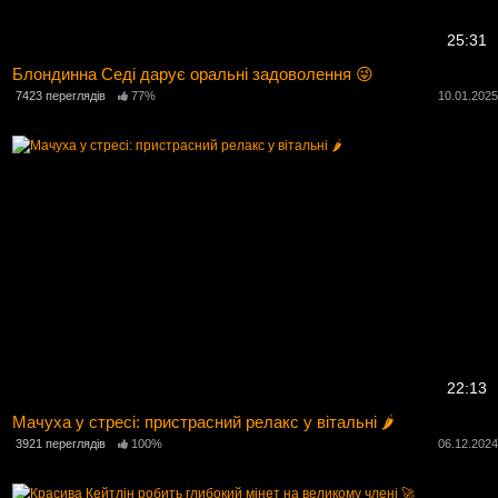
25:31
Блондинна Седі дарує оральні задоволення 😜
7423 переглядів
77%
10.01.202
22:13
Мачуха у стресі: пристрасний релакс у вітальні 🌶️
3921 переглядів
100%
06.12.202