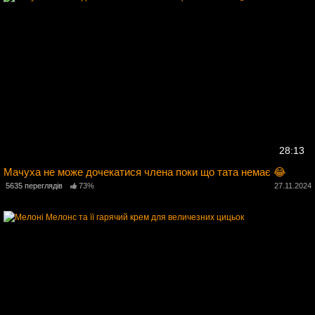
28:13
Мачуха не може дочекатися члена поки що тата немає 😂
4
5635 переглядів
73%
27.11.2024