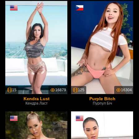
15
16879
125
16304
Kendra Lust
Purple Bitch
Кендра Ласт
Пурпул Біч