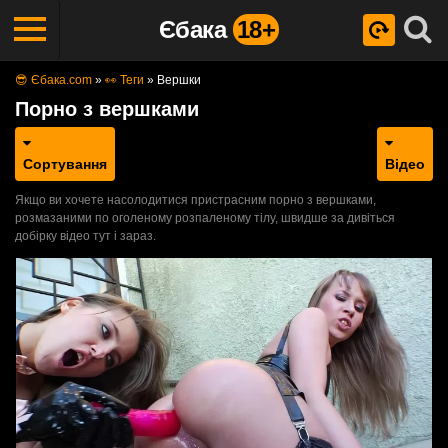
Єбака
18+
😎 Єбака.com
»
👀 Теги
»
Вершки
Порно з вершками
Сортування
Відео
Якщо ви хочете насолодитися пристрасним порно з вершками,
розмазаними по оголеному розпаленому тілу, швидше за дивіться
добірку відео тут і зараз.