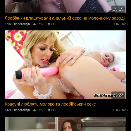
15:15
Лесбіянки влаштували анальний секс на молочному заводі
27075 переглядів
87%
HD
07.07.2023
23:27
Красуні люблять молоко та лесбійський секс
33242 переглядів
81%
HD
05.05.2023