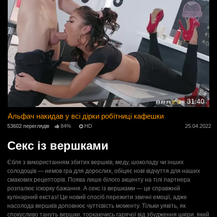
31:40
Альфач накидав у всі дірки робітниці кафешки
53602 переглядів
84%
HD
25.04.2022
Секс із вершками
Єбля з використанням збитих вершків, меду, шоколаду чи інших
солодощів — немов гра для дорослих, обіцяє нові відчуття для наших
смакових рецепторів. Поява лише білого акценту на тілі партнера
розпалює іскорку бажання. А секс із вершками — це справжній
кулінарний екстаз! Це новий спосіб пережити звичні емоції, адже
насолода вершків доповнює чуттєвість моменту. Тільки уявіть, як
спокусливо тануть вершки, торкаючись гарячої від збудження шкіри, який