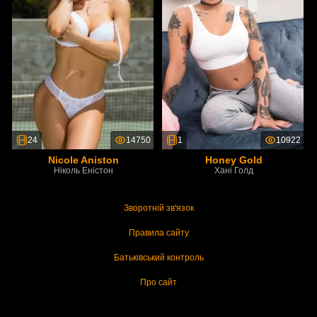
24
14750
1
10922
Nicole Aniston
Honey Gold
Ніколь Еністон
Хані Голд
Зворотній зв'язок
Правила сайту
Батьківський контроль
Про сайт