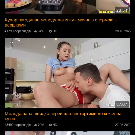
28:54
Кухар нагодував молоду латинку смачною спермою з
вершками
41799 переглядів
84%
HD
20.10.2022
37:07
Молода пара швидко перейшла від тортиків до кексу на
кухні.
43492 переглядів
79%
HD
27.05.2022