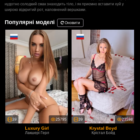
нудотно солодкий смак знаходить тіло, і як приємно вставити хуй у
широко відкритий рот, наповнений вершками.
Популярні моделі
Оновити
39
25795
39
23598
Luxury Girl
Krystal Boyd
Лакшері Герл
Крістал Бойд