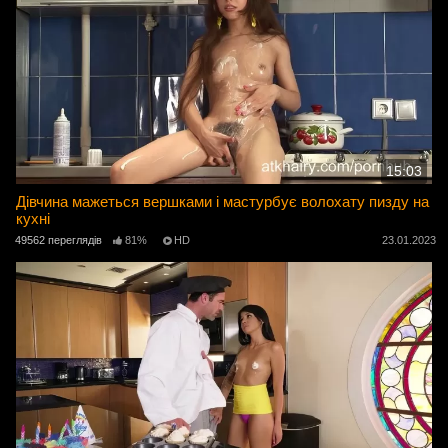
15:03
Дівчина мажеться вершками і мастурбує волохату пизду на
кухні
49562 переглядів
81%
HD
23.01.2023