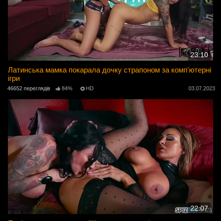
23:10
Латинська мамка покарала дочку страпоном за комп'ютерні
ігри
46652 переглядів
84%
HD
03.07.2023
22:07