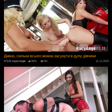
31:11
Дивно, скільки всього можна засунути в дупу дівчини
37133 переглядів
86%
HD
11.12.2022