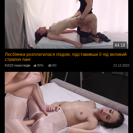
44:18
Лесбіянка розплатилася піздою, підставивши її під великий
страпон пані
41523 переглядів
80%
HD
21.12.2022