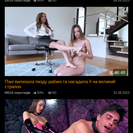
28016 переглядів
84%
HD
08.09.2023
46:48
Пані вилизала пизду рабині та насадила її на великий
страпон
48016 переглядів
83%
HD
31.08.2023