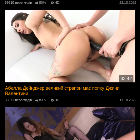
59610 переглядів
80%
HD
22.10.2022
33:42
Абелла Дейнджер великий страпон має попку Джини
Валентини
36671 переглядів
83%
HD
13.10.2022