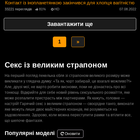
Контакт із інопланетянкою закінчився для хлопця вагітністю
33221 переглядів
81%
HD
07.08.2022
Завантажити ще
1
»
Секс із великим страпоном
На перший погляд пекельна єбля зі страпоном великого розміру може
викликати у глядача думку: «Та як, чорт забирай, це взагалі можливо?!»
Але, друзі мої, не варто робити висновки, поки не дізнаєтесь про всі
тонкощі. Відкрийте для себе новий рівень сексуального розмаїття, яке
може розпалити пристрасть між партнерами. Як кажуть, головне —
настрій! Гарячий секс з великим страпоном — своєрідне танго, виконати
яке можуть лише двоє майстерних коханців, які розуміються на
задоволеннях. Здорово, коли можна переступити рамки та втілити все,
що шепоче фантазія.
Популярні моделі
Оновити