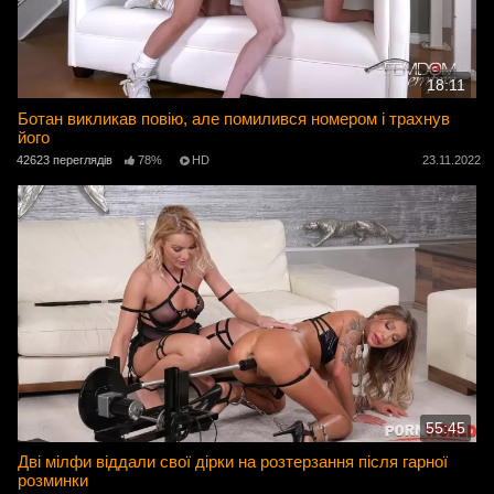
18:11
Ботан викликав повію, але помилився номером і трахнув
його
42623 переглядів
78%
HD
23.11.2022
55:45
Дві мілфи віддали свої дірки на розтерзання після гарної
розминки