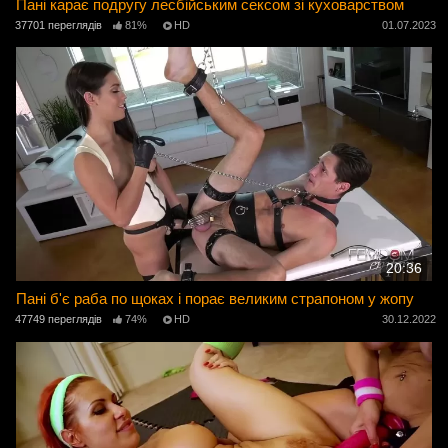
Пані карає подругу лесбійським сексом зі куховарством
37701 переглядів
81%
HD
01.07.2023
20:36
Пані б'є раба по щоках і порає великим страпоном у жопу
47749 переглядів
74%
HD
30.12.2022