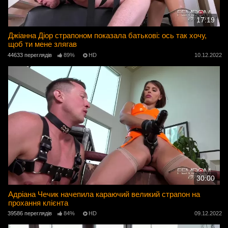
17:19
Джіанна Діор страпоном показала батькові: ось так хочу,
щоб ти мене злягав
44633 переглядів
89%
HD
10.12.2022
30:00
Адріана Чечик начепила караючий великий страпон на
прохання клієнта
39586 переглядів
84%
HD
09.12.2022