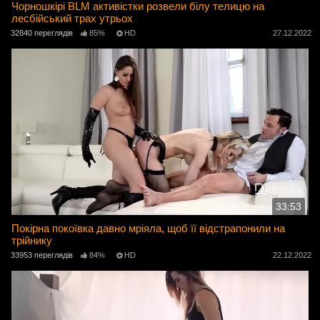
Чорношкірі BLM активістки розвели білу телицю на
лесбійський трах утрьох
32840 переглядів
85%
HD
27.12.2022
33:53
Покірна покоївка давно мріяла, щоб її відстрапонили на
трійнику
33953 переглядів
84%
HD
22.12.2022