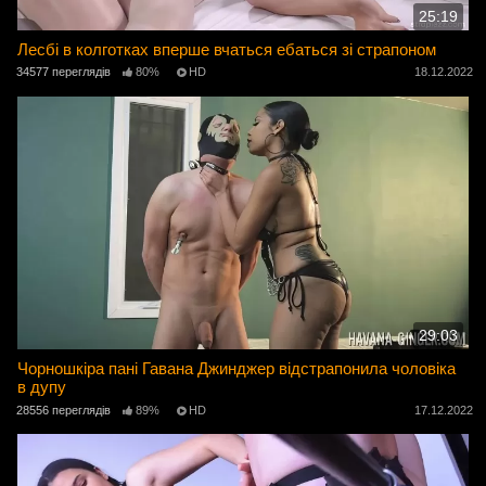
25:19
Лесбі в колготках вперше вчаться ебаться зі страпоном
34577 переглядів
80%
HD
18.12.2022
29:03
Чорношкіра пані Гавана Джинджер відстрапонила чоловіка
в дупу
28556 переглядів
89%
HD
17.12.2022