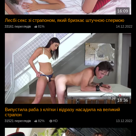
16:09
Лесбі секс зі страпоном, який бризкає штучною спермою
33161 переглядів
81%
14.12.2022
18:36
Випустила раба з клітки і відразу насадила на великий
страпон
31521 переглядів
82%
HD
13.12.2022