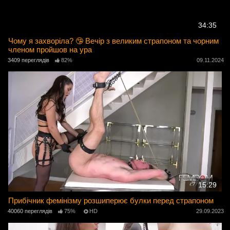
34:35
Чому я захворіла? 🤥 Вечір з великим страпоном та чорним
членом пройшов на ура
3409 переглядів
82%
09.11.2024
15:29
Прибічник фемінізму розшиперює булки перед страпоном
40060 переглядів
75%
HD
29.09.2023