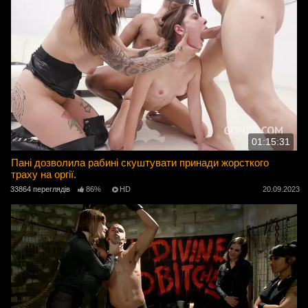
01:15:31
Пані дозволила рабині скуштувати принади жорсткого
траху на оргії.
33864 переглядів
86%
HD
20.09.2023