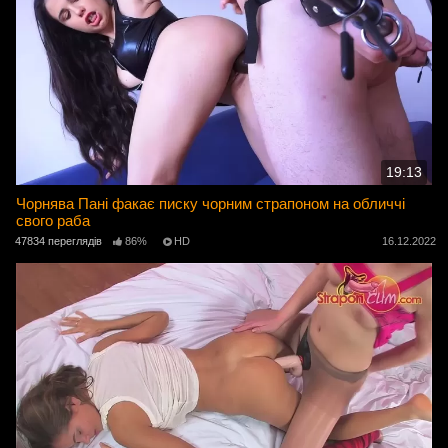
19:13
Чорнява Пані факає писку чорним страпоном на обличчі
свого раба
47834 переглядів
86%
HD
16.12.2022