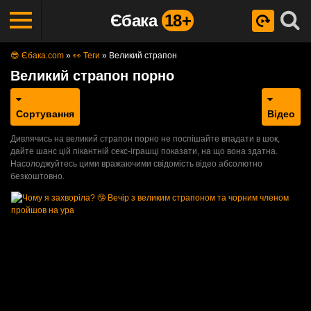
Єбака
18+
😎 Єбака.com
»
👀 Теги
»
Великий страпон
Великий страпон порно
Сортування
Відео
Дивлячись на великий страпон порно не поспішайте впадати в шок,
дайте шанс цій пікантній секс-іграшці показати, на що вона здатна.
Насолоджуйтесь цими вражаючими свідомість відео абсолютно
безкоштовно.