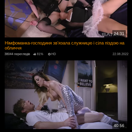
24:31
Німфоманка-господиня зв'язала служницю і сіла піздою на
обличчя
38044 переглядів
81%
HD
22.08.2022
40:56