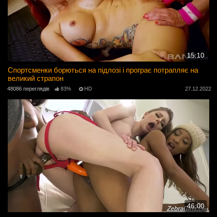
15:10
Спортсменки борються на підлозі і програє потрапляє на
великий страпон
48086 переглядів
83%
HD
27.12.2022
46:00