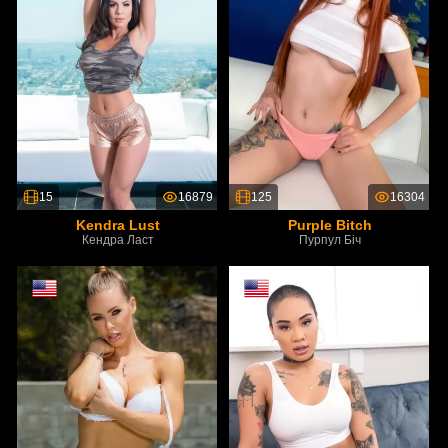
15
16879
125
16304
Kendra Lust
Purple Bitch
Кендра Ласт
Пурпул Біч