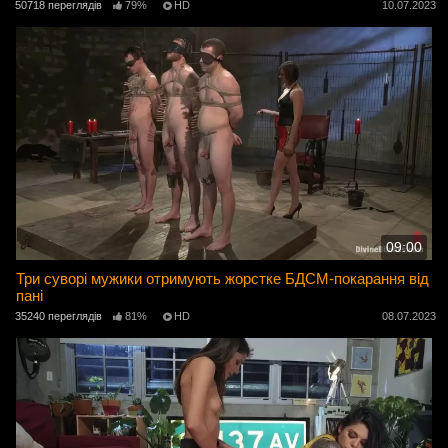
50718 переглядів
79%
HD
10.07.2023
09:00
Три суворі мужики отримують жорстке БДСМ-покарання від
пані
35240 переглядів
81%
HD
08.07.2023