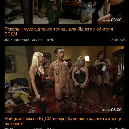
09:00
Пекельні муки від трьох телиць для бідного любителя
БСДМ
36114 переглядів
79%
HD
16.09.2023
08:00
Найцікавішим на БДСМ-вечірці було відстрапонити хлопця
натовпом