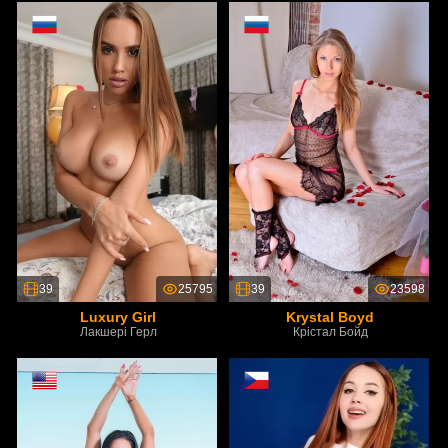
39
25795
39
23598
Luxury Girl
Krystal Boyd
Лакшері Герл
Крістал Бойд