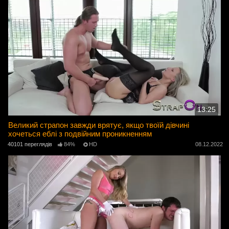
13:25
Великий страпон завжди врятує, якщо твоїй дівчині
хочеться еблі з подвійним проникненням
40101 переглядів
84%
HD
08.12.2022