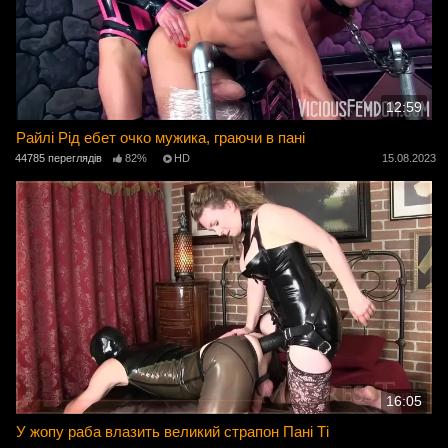
12:59
Райлі Рід ебет очко мужика, граючи в пані
44785 переглядів
82%
HD
15.08.2023
16:05
У жопу раба влазить великий страпон Пані Ті