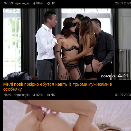
37653 переглядів
86%
HD
25.09.202
21:44
Милі повії покірно ебутся навіть із трьома мужиками в
особняку
46401 переглядів
92%
HD
01.09.202