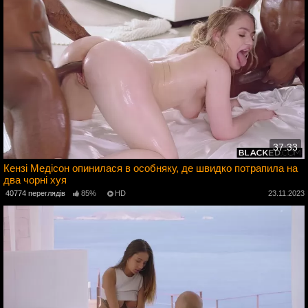
37:33
Кензі Медісон опинилася в особняку, де швидко потрапила на
два чорні хуя
3
40774 переглядів
85%
HD
23.11.2023