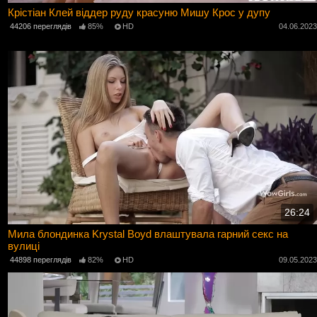
Крістіан Клей віддер руду красуню Мишу Крос у дупу
44206 переглядів
85%
HD
04.06.202
26:24
Мила блондинка Krystal Boyd влаштувала гарний секс на
вулиці
44898 переглядів
82%
HD
09.05.202