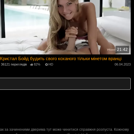
21:42
Кристал Бойд будить свого коханого тільки мінетом вранці
36121 переглядів
82%
HD
06.04.2023
Однак за зачиненими дверима тут може чинитися справжня розпуста. Кожному