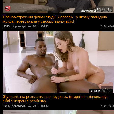
02:00:17
Повнометражний фільм студії "Дорсель", у якому гламурна
мілфа перетрахала у своєму замку всіх!
19496 переглядів
86%
HD
23.05.202
37:32
Журналістка розплатилася піздою за інтерв'ю і скінчила від
еблі з негром в особняку
30258 переглядів
82%
HD
29.02.202