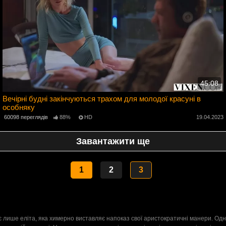
45:08
Вечірні будні закінчуються трахом для молодої красуні в
особняку
3
60098 переглядів
88%
HD
19.04.2023
Завантажити ще
1
2
3
ває лише еліта, яка химерно виставляє напоказ свої аристократичні манери. 