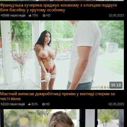
Французька кучеряка зраджує коханому з хлопцем подруги
біля басейну у крутому особняку
43598 переглядів
75%
HD
10.05.2023
36:18
Маєтний виписав домробітниці премію у вигляді сперми за
чисті вікна
51110 переглядів
81%
HD
02.05.2023