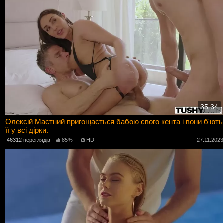
35:34
Олексій Маєтний пригощається бабою свого кента і вони б'ють
її у всі дірки.
46312 переглядів
85%
HD
27.11.202