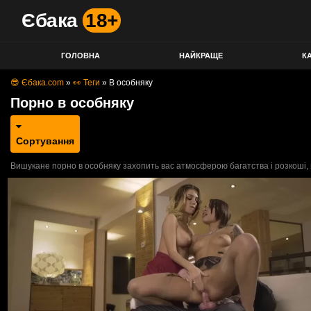
Єбака
18+
ГОЛОВНА
НАЙКРАЩЕ
КА
😎 Єбака.com
»
👀 Теги
»
В особняку
Порно в особняку
Сортування
Вишукане порно в особняку захопить вас атмосферою багатства і розкоші, в 