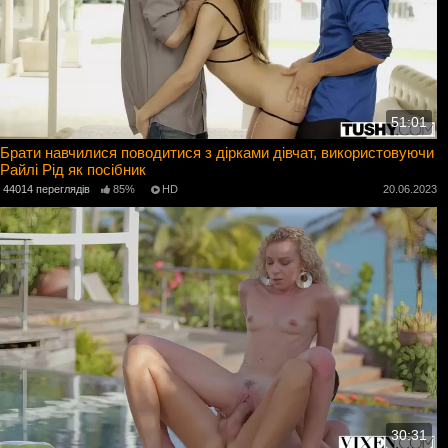
51:01
Брати навчилися поводитися з дірками дівчат, використовуючи
Райлі Рід як посібник
44014 переглядів
85%
HD
20.06.2023
30:31