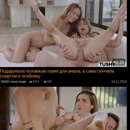
40:33
Подарувала чоловікові повію для анала, а сама скінчила
сквіртом в особняку
58690 переглядів
81%
HD
14.11.2023