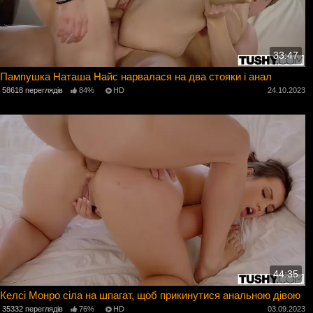
33:47
Пампушка Наташа Найс нарвалася на два стояки і анал
58618 переглядів
84%
HD
24.10.2023
44:35
Келсі Монро сіла на шпагат, щоб прикинутися анальною дівою
35332 переглядів
76%
HD
03.09.2023