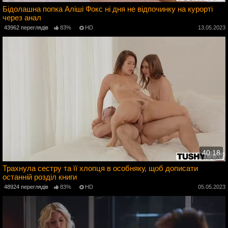
Бідолашна попка Аліші Фокс ні дня не відпочинку на курорті
через анал
3
43962 переглядів
83%
HD
13.05.2023
40:18
Трахнула сестру та її хлопця в особняку, щоб дописати
останній розділ книги
3
48924 переглядів
83%
HD
05.05.2023