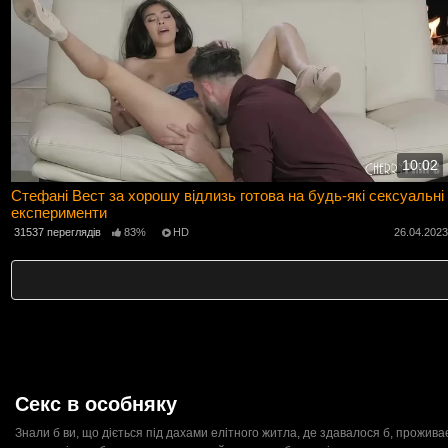
10:02
Стефані Вест за хорошу відлизь готова на будь-які сексуальні
експерименти
31537 переглядів
83%
HD
26.04.202
Секс в особняку
Знали б ви, що діється під дахами елітного житла, де здавалося б, прожи