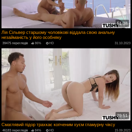
51:38
Лія Сільвер старшому чоловікові віддала свою анальну
незайманість у його особняку
3
39475 переглядів
86%
HD
31.10.2023
29:51
Смаглявий підор трахкає копченим хуєм гламурну чіксу
46183 переглядів
84%
HD
15.09.2023