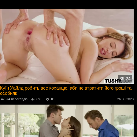
39:24
Куїн Уайлд робить все коханцю, аби не втратити його гроші та
особняк
47574 переглядів
86%
HD
26.08.2023