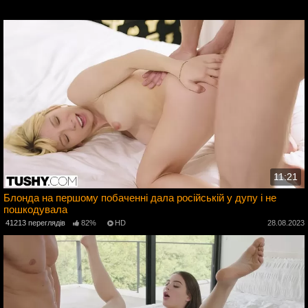
3
11:21
Блонда на першому побаченні дала російській у дупу і не
пошкодувала
3
41213 переглядів
82%
HD
28.08.2023