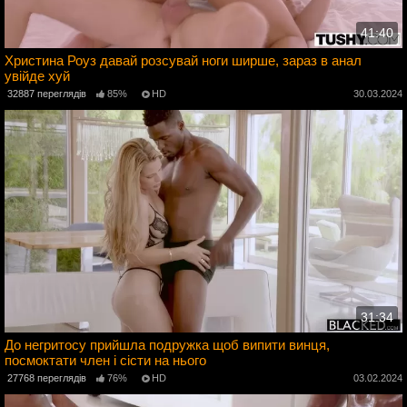
41:40
Христина Роуз давай розсувай ноги ширше, зараз в анал
увійде хуй
4
32887 переглядів
85%
HD
30.03.2024
31:34
До негритосу прийшла подружка щоб випити винця,
посмоктати член і сісти на нього
4
27768 переглядів
76%
HD
03.02.2024