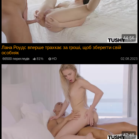
44:56
Лана Роудс вперше трахкає за гроші, щоб зберегти свій
особняк
3
66500 переглядів
81%
HD
02.08.2023
47:48