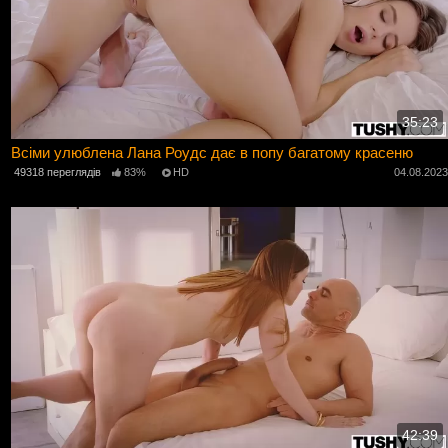
35:23
Всіми улюблена Лана Роудс дає в попу багатому красеню
49318 переглядів
83%
HD
04.08.202
42:39