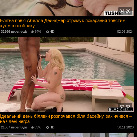
34:20
Елітна повія Абелла Дейнджер отримує покарання товстим
хуем в особняку
31966 переглядів
84%
HD
02.03.2024
32:53
Ідеальний день білявки розпочався біля басейну, закінчився –
на члені негра
21867 переглядів
83%
HD
30.11.2023