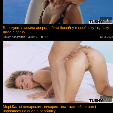
38:15
Блондинка випила апероль біля басейну в особняку і одразу
дала в попку
58907 переглядів
81%
HD
13.11.202
35:03
Мері Калісі ненароком і використала таємний сигнал і
нарвалася на анал в особняку