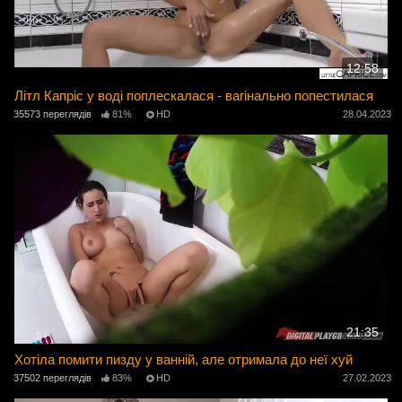
12:58
Літл Капріс у воді поплескалася - вагінально попестилася
35573 переглядів
81%
HD
28.04.2023
21:35
Хотіла помити пизду у ванній, але отримала до неї хуй
37502 переглядів
83%
HD
27.02.2023