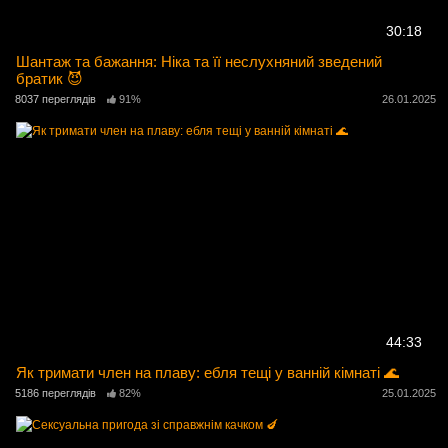
30:18
Шантаж та бажання: Ніка та її неслухняний зведений
братик 😈
8037 переглядів
91%
26.01.2025
44:33
Як тримати член на плаву: ебля тещі у ванній кімнаті 🌊
5186 переглядів
82%
25.01.2025