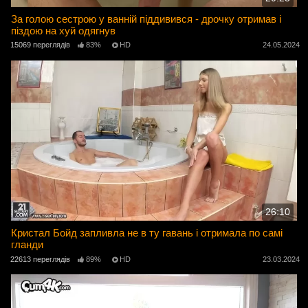
За голою сестрою у ванній піддивився - дрочку отримав і
піздою на хуй одягнув
15069 переглядів
83%
HD
24.05.2024
26:10
Кристал Бойд запливла не в ту гавань і отримала по самі
гланди
22613 переглядів
89%
HD
23.03.2024