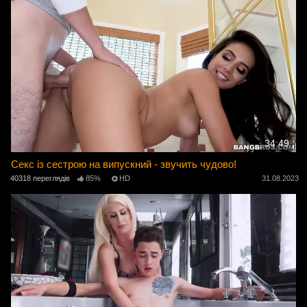
34:49
Секс із сестрою на випускний - звучить чудово!
40318 переглядів
85%
HD
31.08.2023