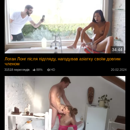
34:44
Логан Лонг після підгляду, нагодував азіатку своїм довгим
членом
31518 переглядів
88%
HD
20.02.2024