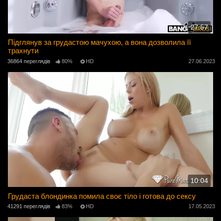
27:57
Підглянув за грудастою мачухою, а вона дозволила її
трахнути
36864 переглядів
80%
HD
27.06.2023
10:04
Грудаста блондинка помила своє тіло і готова до сексу
41291 переглядів
83%
HD
17.05.2023