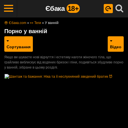
Єбака
18+
😎 Єбака.com
»
👀 Теги
»
У ванній
Порно у ванній
Сортування
Відео
Якщо ви шукаєте нові відчуття і естетику наготи жіночого тіла, що
грайливо виблискує від водяних бризок і піни, подивіться збудливе порно
у ванній, зібране в цьому розділі.