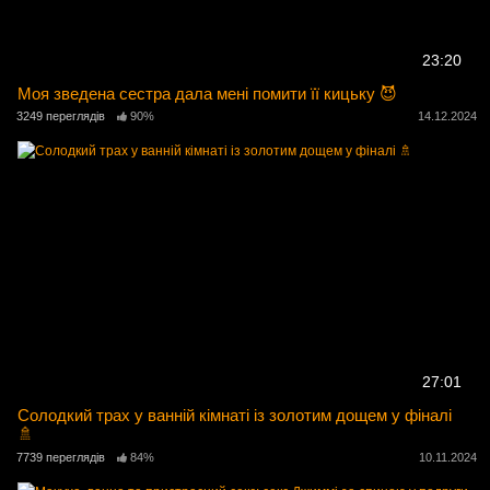
23:20
Моя зведена сестра дала мені помити її кицьку 😈
3249 переглядів
90%
14.12.2024
27:01
Солодкий трах у ванній кімнаті із золотим дощем у фіналі
🚿
7739 переглядів
84%
10.11.2024