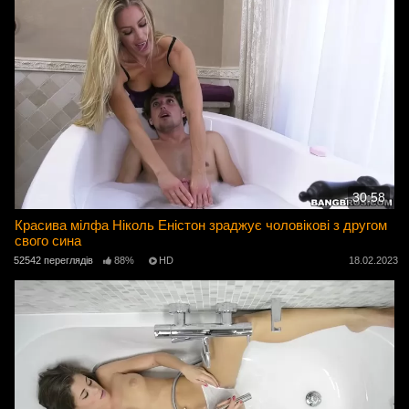
30:58
Красива мілфа Ніколь Еністон зраджує чоловікові з другом
свого сина
52542 переглядів
88%
HD
18.02.2023