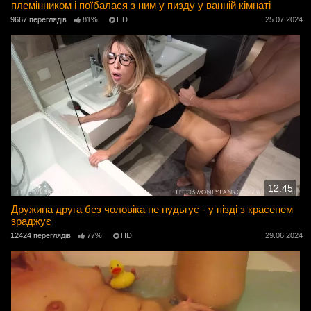
племінником і поїбалася з ним у пизду у ванній кімнаті
9667 переглядів
81%
HD
25.07.2024
12:45
Дружина друга без чоловіка не нудьгує - у пізді з красенем
зраджує
12424 переглядів
77%
HD
29.06.2024