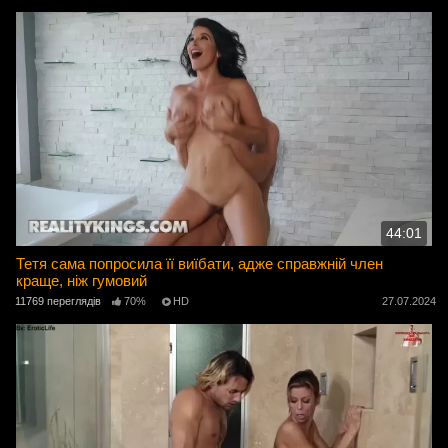
44:01
Тетя сама попросила її виїбати, адже справжній член
краще, ніж гумовий
11769 переглядів
70%
HD
27.07.2024