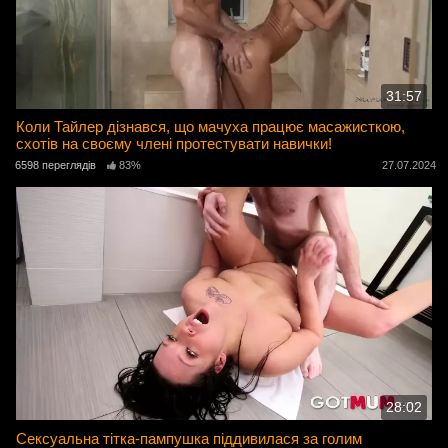
31:57
Коли Тайлер дізнався, що мачуха працює масажисткою,
схотів на своєму члені протестувати навички!
6598 переглядів
83%
27.07.2024
28:02
Сексуальна тітка-пампушка піддивилася за голим