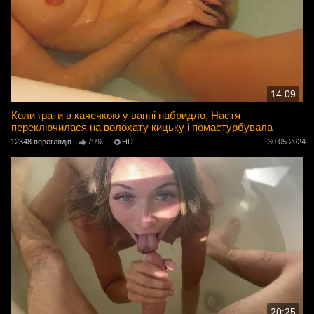
14:09
Коли грати в качечкою у ванні набридло, Настя
переключилася на волохату кицьку і помастурбувала
12348 переглядів
79%
HD
30.05.2024
20:25