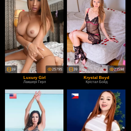
39
25795
39
23598
Luxury Girl
Krystal Boyd
Лакшері Герл
Крістал Бойд