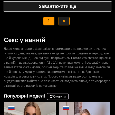
Завантажити ще
1
»
Секс у ванній
Лише люди з гарною фантазією, спрямованою на пошуки витончених
інтимних ідей, знають, що ванна — це не просто предмет інтер'єру, але
ще й чудове місце, щоб від душі потрахатись. Багато хто вважає, що секс
у ванній – це як задоволення "2 в 1": і помитися можна, і розслабитися,
запам'ятати кожен дотик, бризки води та краплі на тілі. А якщо включити
ще й повільну музику, запалити ароматичні свічки, то вийде цікава
локація для сексуальних втіх. Просто уявіть, як ваше розпалене від
збудження тіло майстерно покривається водою та піною, а температура
в кімнаті росте разом із пристрастю.
Популярні моделі
Оновити