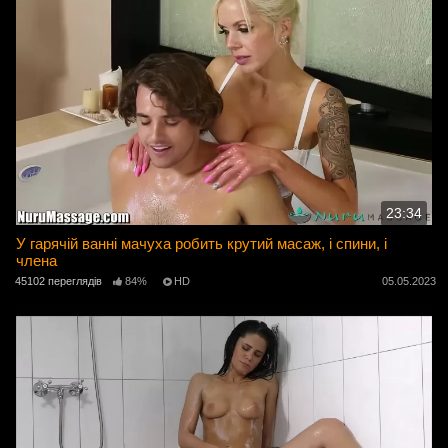
23:34
У гарячій ванні мачуха робить крутий масаж, і спини, і
члена
45102 переглядів
84%
HD
05.05.2023