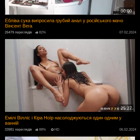
00:00
Ебліва сука випросила грубий анал у російського мачо
Вінсент Вега
26479 переглядів
82%
07.02.2024
25:27
Емілі Вілліс і Кіра Ноїр насолоджуються один одним у
ванній
33981 переглядів
88%
HD
06.02.2024