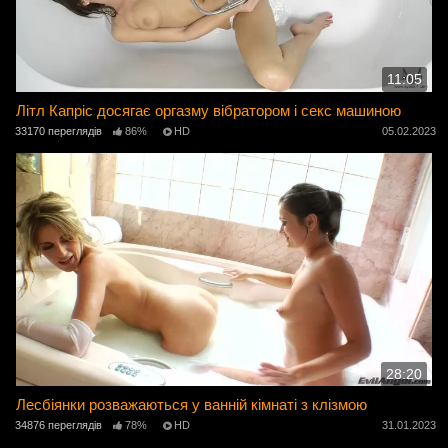
11:05
Літл Капріс досягає оргазму вібратором і секс машиною
33170 переглядів
86%
HD
05.02.2023
28:20
Лесбіянки розважаються у ванній кімнаті з клізмою
34876 переглядів
78%
HD
31.01.2023