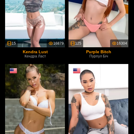
15
16879
125
16304
Kendra Lust
Purple Bitch
Кендра Ласт
Пурпул Біч