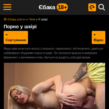
Єбака
18+
😎 Єбака.com
»
👀 Теги
»
У шкірі
Порно у шкірі
Сортування
Відео
Якщо вам хочеться чогось стильного, скрипучого і обтягуючого, дивіться
неймовірно збудливе порно в шкірі. Тут розпусні красуні в шкіряних
вбраннях і з вогником в очах, їбуться на радість усім дрочерам.