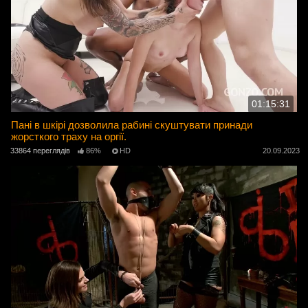
01:15:31
Пані в шкірі дозволила рабині скуштувати принади
жорсткого траху на оргії.
33864 переглядів
86%
HD
20.09.2023