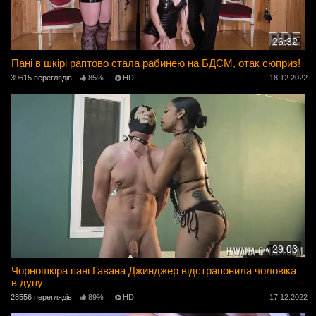
26:32
Пані в шкірі раптово стала рабинею на БДСМ, отак сюприз!
39615 переглядів
85%
HD
18.12.2022
29:03
Чорношкіра пані Гавана Джинджер відстрапонила чоловіка
в дупу
28556 переглядів
89%
HD
17.12.2022