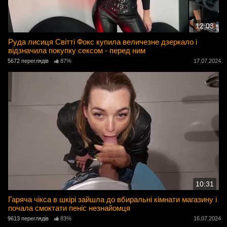
12:03
Руда лисиця Світті Фокс купила величезне дзеркало і
відзначила покупку сексом - перед ним
5672 переглядів
87%
17.07.2024
10:31
Гаряча чікса в шкірі зайшла до вбиральні кімнати магазину і
почала смоктати пеніс незнайомця
9613 переглядів
83%
16.07.2024