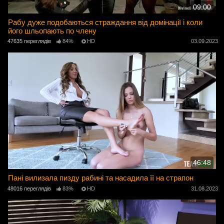
09:00
Рабу дуже подобаються страждання від домінації і коли
його шльопають по члену
47635 переглядів
84%
HD
03.09.2023
46:48
Пані вилизала пизду рабині та насадила її на страпон
48016 переглядів
83%
HD
31.08.2023