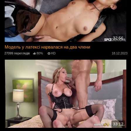
32:56
Модель у латексі нарвалася на два члени
27099 переглядів
80%
HD
18.12.2023
33:12