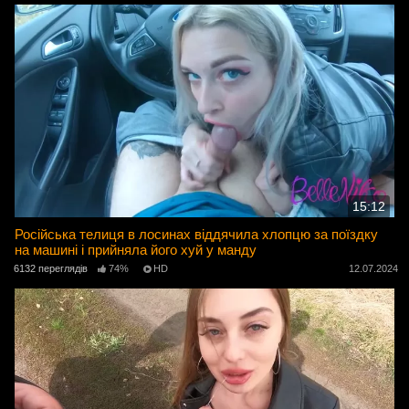
15:12
Російська телиця в лосинах віддячила хлопцю за поїздку
на машині і прийняла його хуй у манду
6132 переглядів
74%
HD
12.07.2024