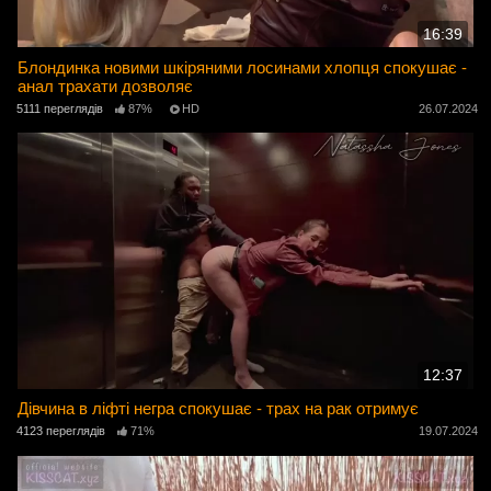
16:39
Блондинка новими шкіряними лосинами хлопця спокушає -
анал трахати дозволяє
5111 переглядів
87%
HD
26.07.2024
12:37
Дівчина в ліфті негра спокушає - трах на рак отримує
4123 переглядів
71%
19.07.2024