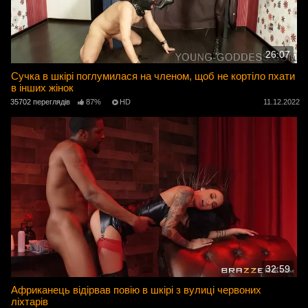
26:07
Сучка в шкірі поглумилася на членом, щоб не кортіло пхати
в інших жінок
35702 переглядів
87%
HD
11.12.2022
32:59
Африканець відірвав повію в шкірі з вулиці червоних
ліхтарів