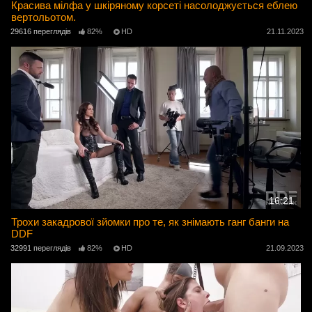
Красива мілфа у шкіряному корсеті насолоджується еблею
вертольотом.
29616 переглядів
82%
HD
21.11.2023
16:21
Трохи закадрової зйомки про те, як знімають ганг банги на
DDF
32991 переглядів
82%
HD
21.09.2023