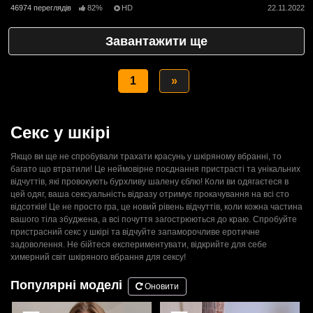
46974 переглядів
82%
HD
22.11.2022
Завантажити ще
1
»
Секс у шкірі
Якщо ви ще не спробували трахати красунь у шкіряному вбранні, то
багато що втратили! Це неймовірне поєднання пристрасті та унікальних
відчуттів, які провокують бурхливу шалену єблю! Коли ви одягаєтеся в
цей одяг, ваша сексуальність відразу отримує прокачування на всі сто
відсотків! Це не просто гра, це новий рівень відчуттів, коли кожна частина
вашого тіла збуджена, а всі почуття загострюються до краю. Спробуйте
пристрасний секс у шкірі та відчуйте запаморочливе еротичне
задоволення. Не бійтеся експериментувати, відкрийте для себе
химерний світ шкіряного вбрання для сексу!
Популярні моделі
Оновити