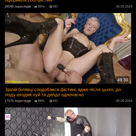
26046 переглядів
86%
HD
30.05.2024
49:30
Зрілій білявці сподобався фістинг, адже після цього, до
пізду входив хуй та дилдо одночасно
17575 переглядів
88%
HD
05.05.2024