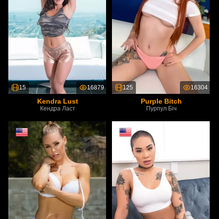
15
16879
125
16304
Kendra Lust
Purple Bitch
Кендра Ласт
Пурпул Біч