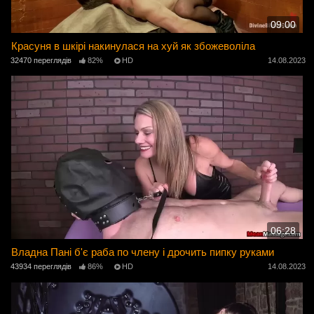
09:00
Красуня в шкірі накинулася на хуй як збожеволіла
32470 переглядів
82%
HD
14.08.2023
06:28
Владна Пані б'є раба по члену і дрочить пипку руками
43934 переглядів
86%
HD
14.08.2023