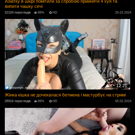
Азіатку в шкірі помітили за спробою прийняти 4 хуя та
випити чашку сечі
32104 переглядів
88%
HD
25.02.2024
12:21
Жінка кішка не дочекалася бетмена і мастурбує на стримі
28916 переглядів
89%
HD
05.02.2024