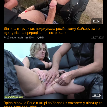
11:54
Дівчина в трусиках подякувала російському байкеру за те,
що підвіз: на природі в полі потрахали!
7412 переглядів
87%
HD
12.07.2024
19:19
Зріла Марина Рене в шкірі поїбалася з хохалем у пілотку та
оформила собі фістинг