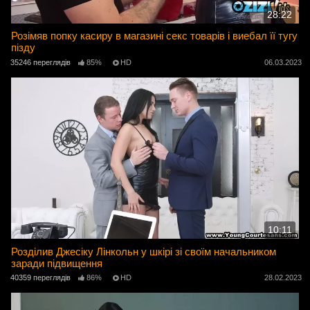
28:22
Розімяв попку касиру в магазині секс товарів і виебал її тугу
пізду
35246 переглядів
85%
HD
06.03.2023
10:11
Розділив Джесіку Лінкольн у шкірі зі своїм начальником
заради підвищення
40359 переглядів
86%
HD
28.02.2023