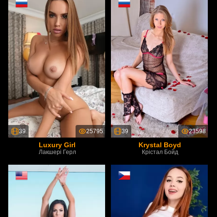
39
25795
39
23598
Luxury Girl
Krystal Boyd
Лакшері Герл
Крістал Бойд