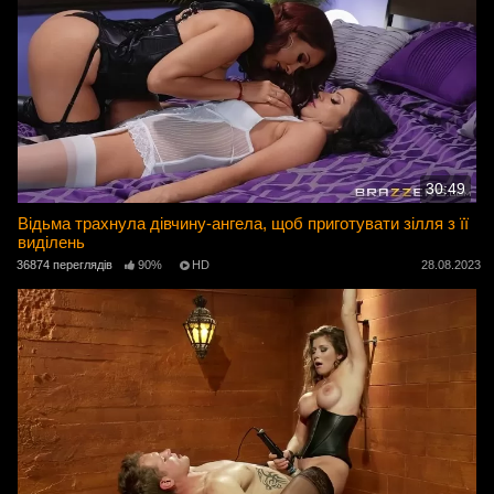
30:49
Відьма трахнула дівчину-ангела, щоб приготувати зілля з її
виділень
36874 переглядів
90%
HD
28.08.2023