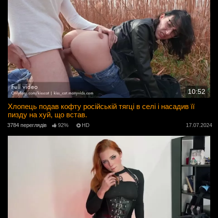
10:52
Хлопець подав кофту російській тягці в селі і насадив її
пизду на хуй, що встав.
3784 переглядів
92%
HD
17.07.2024